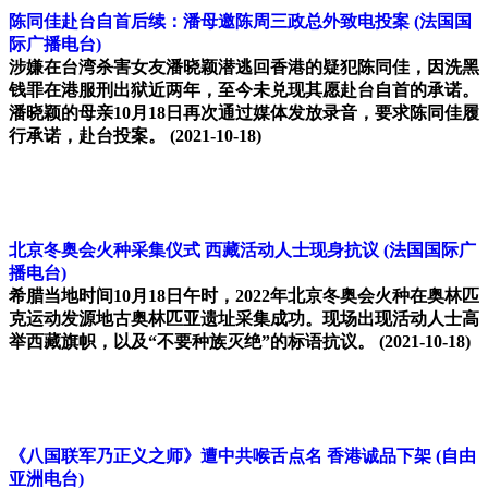
陈同佳赴台自首后续：潘母邀陈周三政总外致电投案
(法国国
际广播电台)
涉嫌在台湾杀害女友潘晓颖潜逃回香港的疑犯陈同佳，因洗黑
钱罪在港服刑出狱近两年，至今未兑现其愿赴台自首的承诺。
潘晓颖的母亲10月18日再次通过媒体发放录音，要求陈同佳履
行承诺，赴台投案。
(2021-10-18)
北京冬奥会火种采集仪式 西藏活动人士现身抗议
(法国国际广
播电台)
希腊当地时间10月18日午时，2022年北京冬奥会火种在奥林匹
克运动发源地古奥林匹亚遗址采集成功。现场出现活动人士高
举西藏旗帜，以及“不要种族灭绝”的标语抗议。
(2021-10-18)
《八国联军乃正义之师》遭中共喉舌点名 香港诚品下架
(自由
亚洲电台)