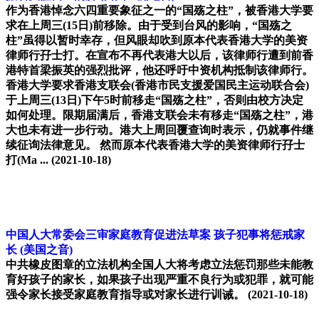
作为香港悼念六四重要象征之一的“国殇之柱”，被香港大学要
求在上周三(15日)前移除。由于受到台风的影响，“国殇之
柱”虽得以暂时幸存，但风眼却吹到原本代表香港大学的美资
律师行孖士打。在宣布不再代表港大以后，该律师行遭到前香
港特首梁振英的强烈批评，他还呼吁中资机构抵制该律师行。
香港大学要求香港支联会(香港市民支援爱国民主运动联合会)
于上周三(13日)下午5时前移走“国殇之柱”，否则由校方决定
如何处理。限期届满后，香港支联会未有移走“国殇之柱”，港
大也未有进一步行动。港大上周回覆查询时表示，仍就事件继
续征询法律意见。 然而原本代表香港大学的美资律师行孖士
打(Ma ...
(2021-10-18)
中国人大常委会三审家庭教育促进法草案 孩子犯事将惩戒家
长
(美国之音)
中共橡皮图章的立法机构全国人大将考虑立法惩罚那些未能教
育好孩子的家长，如果孩子出现严重不良行为或犯罪，就可能
强令家长接受家庭教育指导或对家长进行训诫。
(2021-10-18)