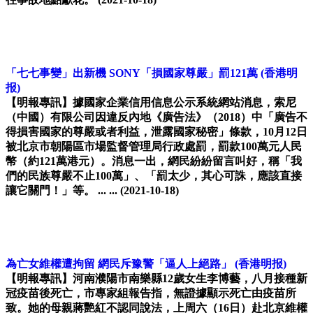
「七七事變」出新機 SONY「損國家尊嚴」罰121萬
(香港明
报)
【明報專訊】據國家企業信用信息公示系統網站消息，索尼
（中國）有限公司因違反內地《廣告法》（2018）中「廣告不
得損害國家的尊嚴或者利益，泄露國家秘密」條款，10月12日
被北京市朝陽區市場監督管理局行政處罰，罰款100萬元人民
幣（約121萬港元）。消息一出，網民紛紛留言叫好，稱「我
們的民族尊嚴不止100萬」、「罰太少，其心可誅，應該直接
讓它關門！」等。 ... ...
(2021-10-18)
為亡女維權遭拘留 網民斥豫警「逼人上絕路」
(香港明报)
【明報專訊】河南濮陽市南樂縣12歲女生李博藝，八月接種新
冠疫苗後死亡，市專家組報告指，無證據顯示死亡由疫苗所
致。她的母親蔣艷紅不認同說法，上周六（16日）赴北京維權