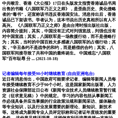
中共喉舌、香港《大公报》17日在头版发文指责香港诚品书局
出售的书籍《八国联军乃正义之师》，是歪曲历史、美化侵略
者的“毒书”，还宣称该书违反香港国安法。消息传出后，香港
诚品已下架该书。学者认为，这本书说出历史真相所以有人不
高兴。 《八国联军乃正义之师》是由台湾时报出版社出版，
内容简介提到，其实，中国没有正式对列强宣战，列强也没有
对中国宣战；其实，八国联军是一场救援行动，而不是侵略行
为；其实，当时的中国百姓大多感谢八国联军的占领行动；其
实，“辛丑条约不是战争的和约，而是赔偿的合约；其实，八
国联军间接导致了共和中国的最终诞生。 中国难忘“八国联
军”百年耻辱 分 ...
(2021-10-18)
记者编辑每年接受90小时继续教育
(自由亚洲电台)
近日有消息传出，中国政府可能要求记者、编辑等新闻人员每
年接受继续教育不少于90个小时。这是国家新闻出版署、人力
资源社会保障部近日公布《新闻专业技术人员继续教育暂行规
定（征求意见稿）》中的规定。 学习的内容包括从事新闻工
作必须具备并应当掌握的行业政策法规和新闻采访、媒体融合
等专业知识，以及行业发展需要的新理论、新知识、新技术
等。这将成为新闻专业人员评定职称和记者证年度核发的重要
条件。 这份意见稿还强调，这样做有利于培养造就一支政治