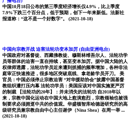
广播电台)
中国10月18日公布的第三季度经济增长仅4.9%，比上季度
7.9%下跌三个百分点，低于预期，创下一年来新低。法新社
报道称：“这不是一个好数字”。
(2021-10-18)
中国向宗教开战 迫害法轮功变本加厉
(自由亚洲电台)
中国政府对基督徒、西藏佛教徒、穆斯林维吾尔人、法轮功学
员等群体的迫害一直在持续，甚至变本加厉。据中国大陆的人
权律师透露，法轮功学员近来遭到抓捕的频率增加，各种非法
庭审正快速推进，很多地区突破底线、拿老龄学员开刀。 美
官员：中国必须停止宗教迫害 “对华援助协会”披露中国基督
教组织遭打压内幕 法轮功学员：美国应该对中国实施更严厉
的制裁 【法轮功的20年】：并未消失的法轮功 自2018年以
来，宗教中国化运动在中国大地上愈演愈烈，宗教领袖也被强
制要求必须拥趸中共的价值观。华盛顿智库哈德逊研究所的高
级研究员兼宗教自由中心主任谢伊（Nina Shea）在周一举 ...
(2021-10-18)