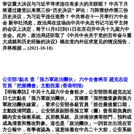
审议重大决议与习近平寻求连任有多大的关联呢？ 中共下月
将通过建党以来第三份“历史决议” 评论：习阵营炒作第三份
历史决议，为习近平连任造势？ 中共将在十一月举行六中全
会 新华社消息，政治局在这场由中共中央总书记习近平主持
的会议上决定，将于11月8日到11日在京召开中共十九届六中
全会。此外，政治局还听取了《中共中央关于党的百年奋斗重
大成就和历史经验的决议》稿在党内外征求意见的情况报告，
并将根据 ...
(2021-10-18)
公安部7點名 查「孫力軍政治團伙」 六中全會將至 趙克志促
官員「把握機會」主動投案
(香港明报)
【明報專訊】中共十九屆六中全會前夕，公安部部長趙克志近
日七次點名「孫力軍政治團伙」，言稱要「深挖徹查參與孫力
軍政治團伙線索」，要求公安部各級官員「抓住最後窗口期，
主動說清問題」。公安部原副部長孫立軍（圖）曾長期負責的
國內安全保衛系統、反邪教系統、及涉港涉澳等部門，預料或
成為清查和整改對象。這也是「政治團伙」一詞首次出現在官
方公報中，有學者認為，這意味着在中共二十大前，公安系統