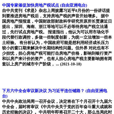
中国专家催促加快房地产税试点
(自由亚洲电台)
自中共党刊《求是》杂志上周披露习近平8月份的一份讲话提
到要推进房地产税后，支持房地产税的声音开始增多。 据中
国房地产报报道，中国财政部财政科学研究所原所长贾康近日
提出，深圳、海南、浙江等地可以不必等待房地产税立法通
过，先行试点房地产税。 报道指出，他认为可以用市场化手
段代替行政调控，多做一些制度创新，为统一立法增加一些本
土经验。 有分析认为，中国政府可能是想利用经济成长压力
较小的窗口期来解决中长期结构性问题。但外界 对此也有不
少担忧，担心房地产税可能打击房地产价格，影响到银行资产
和以房产来计价的资产，也有人担心房地产税主要影响拥有两
套以上房产的城市中产阶级， ...
(2021-10-18)
下月六中全会审议新决议 为习近平连任铺路？
(自由亚洲电
台)
中共中央政治局周一召开会议，决定将在下个月召开十九届六
中全会，届时将审议《中共中央关于党的百年奋斗重大成就和
历史经验的决议》。中共明年即将召开二十大，那么当局此时