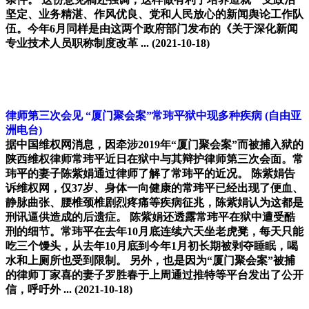
坚定、业务精湛、作风优良、党和人民放心的新闻舆论工作队
伍。今年6月同样是由这两个政府部门发布的《关于深化新闻
专业技术人员职称制度改革 ...
(2021-10-18)
律师第三次会见 “厦门聚会案”常玮平狱中现多种疾病
(自由亚
洲电台)
据中国维权网消息，因牵涉2019年“厦门聚会案”而被捕入狱的
陕西维权律师常玮平近日在狱中与其辩护律师第三次会面。常
玮平的妻子陈紫娟通过律师了解了常玮平的近况。 陈紫娟告
诉维权网，仅37岁、身体一向健康的常玮平已经出现了便血、
静脉曲张、腰椎颈椎剧烈疼痛等疾病征兆，陈紫娟认为这都是
刑讯逼供造成的后遗症。 陈紫娟还透露常玮平在狱中遭受酷
刑的细节。常玮平在去年10月底连续六天坐老虎凳，每天只能
吃三个馒头，从去年10月底到今年1月初长期被剥夺睡眠，喝
水和上厕所也受到限制。 另外，也是因为“厦门聚会案”被捕
的律师丁家喜的妻子罗胜春于上周通过推特等平台发出了公开
信，呼吁外 ...
(2021-10-18)