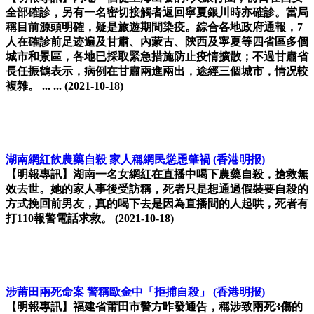
全部確診，另有一名密切接觸者返回寧夏銀川時亦確診。當局
稱目前源頭明確，疑是旅遊期間染疫。綜合各地政府通報，7
人在確診前足迹遍及甘肅、內蒙古、陝西及寧夏等四省區多個
城市和景區，各地已採取緊急措施防止疫情擴散；不過甘肅省
長任振鶴表示，病例在甘肅兩進兩出，途經三個城市，情况較
複雜。 ... ...
(2021-10-18)
湖南網紅飲農藥自殺 家人稱網民慫恿肇禍
(香港明报)
【明報專訊】湖南一名女網紅在直播中喝下農藥自殺，搶救無
效去世。她的家人事後受訪稱，死者只是想通過假裝要自殺的
方式挽回前男友，真的喝下去是因為直播間的人起哄，死者有
打110報警電話求救。
(2021-10-18)
涉莆田兩死命案 警稱歐金中「拒捕自殺」
(香港明报)
【明報專訊】福建省莆田市警方昨發通告，稱涉致兩死3傷的