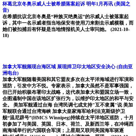
杯葛北京冬奥示威人士被希腊落案起诉 明年1月再讯
(美国之
音)
在希腊抗议北京冬奥是“种族灭绝奥运”的示威人士被落案起
诉，其中一名示威者指当地保安有使用刀来割去示威横额，而
她们被扣捕后有怀疑是当地情报机关人士审问她。
(2021-10-
18)
加拿大军舰频现台海区域 展现捍卫印太地区安全决心
(自由亚
洲电台)
加拿大军舰随着美国和其它盟友多次在太平洋海域进行军演和
巡防，引发中方不悦。专家表示，加拿大虽然不是军事强国，
但已开始积极布署印太战略，这代表加拿大和盟国立场一致，
企图遏制中国在该地区扩张行为，以维护印太地区的和平与安
全。 美加军舰通过台海 台湾民调七成支持"互不隶属"说 美加
军舰联合通过台湾海峡 加拿大皇家海军哈利法克斯级护卫
舰“温尼辟号”(HMCS Winnipeg)持续在太平洋地区巡防，十月
初参加了与美国、英国、日本、荷兰、及新西兰等，在冲绳西
南海域举行的六国联合军演；上星期又联同美国海军驱逐