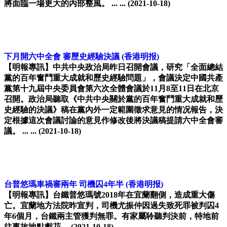
將面臨一場更大的內部整風。 ... ...
(2021-10-18)
下月開六中全會 審歷史經驗決議
(香港明报)
【明報專訊】中共中央政治局昨日召開會議，研究「全面總結
黨的百年奮鬥重大成就和歷史經驗問題」，會議決定中國共產
黨第十九屆中央委員會第六次全體會議於11月8至11日在北京
召開。政治局聽取《中共中央關於黨的百年奮鬥重大成就和歷
史經驗的決議》稿在黨內外一定範圍徵求意見的情况報告，決
定根據這次會議討論的意見作修改後將決議稿提請六中全會審
議。 ... ...
(2021-10-18)
台普悠瑪車禍審兩年 司機囚4年半
(香港明报)
【明報專訊】台鐵普悠瑪號2018年在宜蘭翻側，造成重大傷
亡。宜蘭地方法院昨宣判，司機尤振仲因過失致死罪被判囚4
年6個月，台鐵兩主管獲判無罪。有家屬聆聽判決前，特地前
往事故地點獻花。
(2021-10-18)