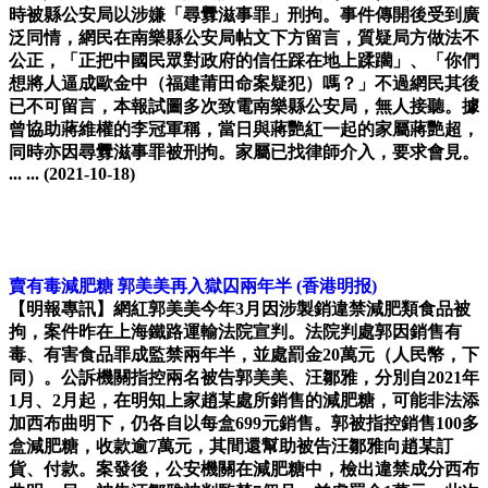
時被縣公安局以涉嫌「尋釁滋事罪」刑拘。事件傳開後受到廣
泛同情，網民在南樂縣公安局帖文下方留言，質疑局方做法不
公正，「正把中國民眾對政府的信任踩在地上蹂躪」、「你們
想將人逼成歐金中（福建莆田命案疑犯）嗎？」不過網民其後
已不可留言，本報試圖多次致電南樂縣公安局，無人接聽。據
曾協助蔣維權的李冠軍稱，當日與蔣艷紅一起的家屬蔣艷超，
同時亦因尋釁滋事罪被刑拘。家屬已找律師介入，要求會見。
... ...
(2021-10-18)
賣有毒減肥糖 郭美美再入獄囚兩年半
(香港明报)
【明報專訊】網紅郭美美今年3月因涉製銷違禁減肥類食品被
拘，案件昨在上海鐵路運輸法院宣判。法院判處郭因銷售有
毒、有害食品罪成監禁兩年半，並處罰金20萬元（人民幣，下
同）。公訴機關指控兩名被告郭美美、汪鄒雅，分別自2021年
1月、2月起，在明知上家趙某處所銷售的減肥糖，可能非法添
加西布曲明下，仍各自以每盒699元銷售。郭被指控銷售100多
盒減肥糖，收款逾7萬元，其間還幫助被告汪鄒雅向趙某訂
貨、付款。案發後，公安機關在減肥糖中，檢出違禁成分西布