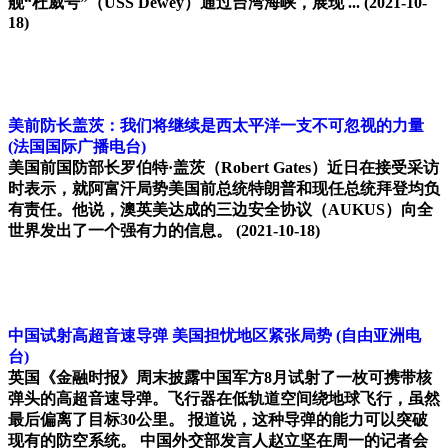
舰“杜威号”（USS Dewey）通过台湾海峡，展现 ...
(2021-10-
18)
美前防长盖茨：我们将继续是西太平洋一支不可忽视的力量
(法国国际广播电台)
美国前国防部长罗伯特·盖茨（Robert Gates）近日在接受采访
时表示，就阿富汗局势美国前总统特朗普和现任总统拜登均负
有责任。他说，澳英美达成的三边安全协议（AUKUS）向全
世界发出了一个强有力的信息。
(2021-10-18)
中国试射高超音速导弹 美国担忧地区紧张局势
(自由亚洲电
台)
英国《金融时报》周末披露中国军方8月试射了一枚可携带核
弹头的高超音速导弹。飞行器在低轨道空间绕地球飞行，虽然
最后偏离了目标30公里。 报道说，这种导弹的能力可以突破
现有的防空系统。 中国外交部发言人赵立坚在周一的记者会