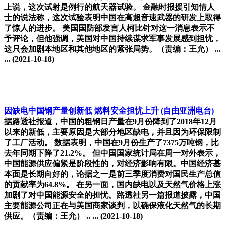
上说，这次试射是例行的航天器试验。 金融时报援引知情人
士的说法称，这次试验表明中国在高超音速武器的研发上取得
了惊人的进步。 美国国防部发言人柯比针对这一消息表示不
予评论，但他强调，美国对中国持续谋求军事发展感到担忧，
这只会加剧本地区和其他地区的紧张局势。（责编：王允） ...
...
(2021-10-18)
因缺电中国钢产量创新低 燃料安全担忧上升
(自由亚洲电台)
据路透社报道，中国的粗钢日产量在9月份降到了2018年12月
以来的新低，主要原因是大部分地区缺电，并且因为环保限制
了工厂活动。 数据表明，中国在9月份生产了7375万吨钢，比
去年同期下降了21.2%。 但中国国家统计局在周一对外表示，
中国能源供应偏紧是阶段性的，对经济影响有限。中国经济基
本面是长期向好的，论据之一是前三季度消费对国民生产总值
的贡献率为64.8%。 在另一面，国内缺电以及天然气价格上涨
加剧了对中国能源安全的担忧。路透社另一篇报道披露，中国
主要能源公司正在与美国商家谈判，以确保液化天然气的长期
供应。（责编：王允） .. ...
(2021-10-18)