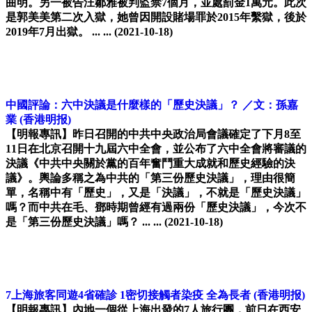
曲明。另一被告汪鄒雅被判監禁7個月，並處罰金1萬元。此次
是郭美美第二次入獄，她曾因開設賭場罪於2015年繫獄，後於
2019年7月出獄。 ... ...
(2021-10-18)
中國評論：六中決議是什麼樣的「歷史決議」？ ／文：孫嘉
業
(香港明报)
【明報專訊】昨日召開的中共中央政治局會議確定了下月8至
11日在北京召開十九屆六中全會，並公布了六中全會將審議的
決議《中共中央關於黨的百年奮鬥重大成就和歷史經驗的決
議》。輿論多稱之為中共的「第三份歷史決議」，理由很簡
單，名稱中有「歷史」，又是「決議」，不就是「歷史決議」
嗎？而中共在毛、鄧時期曾經有過兩份「歷史決議」，今次不
是「第三份歷史決議」嗎？ ... ...
(2021-10-18)
7上海旅客同遊4省確診 1密切接觸者染疫 全為長者
(香港明报)
【明報專訊】內地一個從上海出發的7人旅行團，前日在西安