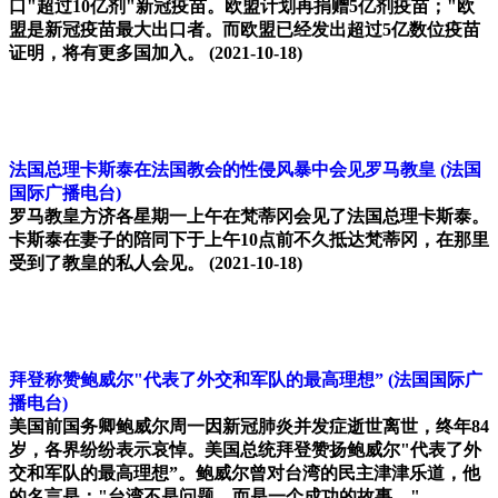
口"超过10亿剂"新冠疫苗。欧盟计划再捐赠5亿剂疫苗；"欧
盟是新冠疫苗最大出口者。而欧盟已经发出超过5亿数位疫苗
证明，将有更多国加入。
(2021-10-18)
法国总理卡斯泰在法国教会的性侵风暴中会见罗马教皇
(法国
国际广播电台)
罗马教皇方济各星期一上午在梵蒂冈会见了法国总理卡斯泰。
卡斯泰在妻子的陪同下于上午10点前不久抵达梵蒂冈，在那里
受到了教皇的私人会见。
(2021-10-18)
拜登称赞鲍威尔"代表了外交和军队的最高理想”
(法国国际广
播电台)
美国前国务卿鲍威尔周一因新冠肺炎并发症逝世离世，终年84
岁，各界纷纷表示哀悼。美国总统拜登赞扬鲍威尔"代表了外
交和军队的最高理想”。鲍威尔曾对台湾的民主津津乐道，他
的名言是："台湾不是问题，而是一个成功的故事。" ... ...