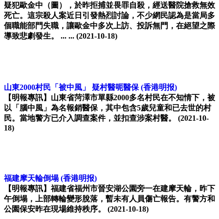
疑犯歐金中（圖），於昨拒捕並畏罪自殺，經送醫院搶救無效
死亡。這宗殺人案近日引發熱烈討論，不少網民認為是當局多
個職能部門失職，讓歐金中多次上訪、投訴無門，在絕望之際
導致悲劇發生。 ... ...
(2021-10-18)
山東2000村民「被中風」 疑村醫呃醫保
(香港明报)
【明報專訊】山東省菏澤市單縣2000多名村民在不知情下，被
以「腦中風」為名報銷醫保，其中包含5歲兒童和已去世的村
民。當地警方已介入調查案件，並扣查涉案村醫。
(2021-10-
18)
福建摩天輪倒塌
(香港明报)
【明報專訊】福建省福州市晉安湖公園旁一在建摩天輪，昨下
午倒塌，上部轉輪變形脫落，暫未有人員傷亡報告。有警方和
公園保安昨在現場維持秩序。
(2021-10-18)