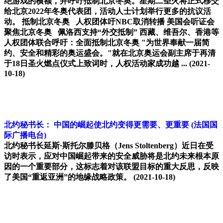
绝游戏的横额，并呼吁抵制北京冬奥。星期二圣火将正式移交
给北京2022年冬奥代表团，活动人士计划举行更多的抗议活
动。 抵制北京冬奥 人权团体吁NBC取消转播 美国会听证会
聚焦北京冬奥 佩洛西支持“外交抵制” 西藏、维吾尔、香港等
人权团体联合呼吁：全面抵制北京冬奥 "为世界奉献一届简
约、安全和精彩的奥运盛会。"就在北京奥运会副主席于再清
于18日圣火燃点仪式上致词时，人权活动家成功越 ...
(2021-
10-18)
北约秘书长： 中国的崛起使北约变得更需要、更重要
(法国国
际广播电台)
北约秘书长延斯·斯托尔滕贝格（Jens Stoltenberg）近日在受
访时表示，应对中国崛起带来的安全威胁将是北约未来根本原
因的一个重要部分，这标志着对该联盟目标的重大反思，反映
了美国“重返亚洲”的地缘战略政策。
(2021-10-18)