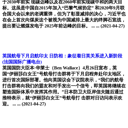
于2030年前实 现碳达峰以及在2060年前实现碳中和的两大目
标。这虽是中国自2015年加入“巴黎气候协定” 和2020年9月联
合国大会以来的老调重弹，但为了彰显减排的决心，习近平也
在会上首次向煤炭这个被视为中国减排上最大的绊脚石宣战，
提出要让燃煤发电于 2025年前达峰的目标。 ... ...
(2021-04-27)
英国航母下月启航印太 日防相：象征着日英关系进入新阶段
(法国国际广播电台)
英国国防大臣本·华莱士（Ben Wallace）4月26日宣布，英
国“伊丽莎白女王”号航母打击群将于下月启程奔赴印太地区，
进行首次国际部署。他向英国议会下议院表示，“我们的航母
打击群将向我们的盟友和对手发出一个信号，即英国将继续在
塑造国际体系中发挥其作用。”日本防卫大臣岸信夫随后通过
推特表示，就“伊丽莎白女王”号航母打 击群对日访问表示欢
迎。 ... ...
(2021-04-27)