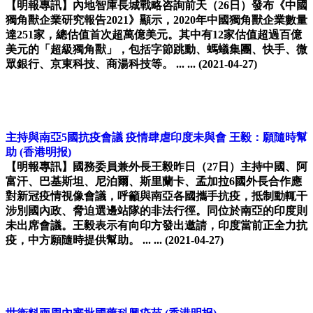
【明報專訊】內地智庫長城戰略咨詢前天（26日）發布《中國
獨角獸企業研究報告2021》顯示，2020年中國獨角獸企業數量
達251家，總估值首次超萬億美元。其中有12家估值超過百億
美元的「超級獨角獸」，包括字節跳動、螞蟻集團、快手、微
眾銀行、京東科技、商湯科技等。 ... ...
(2021-04-27)
主持與南亞5國抗疫會議 疫情肆虐印度未與會 王毅：願隨時幫
助
(香港明报)
【明報專訊】國務委員兼外長王毅昨日（27日）主持中國、阿
富汗、巴基斯坦、尼泊爾、斯里蘭卡、孟加拉6國外長合作應
對新冠疫情視像會議，呼籲與南亞各國攜手抗疫，抵制動輒干
涉別國內政、脅迫選邊站隊的非法行徑。同位於南亞的印度則
未出席會議。王毅表示有向印方發出邀請，印度當前正全力抗
疫，中方願隨時提供幫助。 ... ...
(2021-04-27)