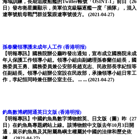
海域訓練，長期追蹤船艦的Twitter帳號「OSINT-1」前日（26
日）發布衛星圖顯示，美軍伯克級驅逐艦一度「插隊」，混入
遼寧號航母戰鬥群並緊跟遼寧號後方。
(2021-04-27)
孫春蘭領導護未成年人工作
(香港明报)
【明報專訊】國務院辦公廳昨發出通知，宣布成立國務院未成
年人保護工作領導小組。領導小組由副總理孫春蘭任組長，國
務委員王勇、國務委員兼公安部長趙克志、民政部長李紀恒等
任副組長。領導小組辦公室設在民政部，承擔領導小組日常工
作，李紀恒同時兼任辦公室主任。 ... ...
(2021-04-27)
釣島數博網開通英日文版
(香港明报)
【明報專訊】中國釣魚島數字博物館英、日文版（圖）昨（27
日）在釣魚島專題網站上線。該博物館中文版去年10月3日開
通，展示釣魚島及其附屬島嶼主權屬於中國的法律和歷史依
據。
(2021-04-27)