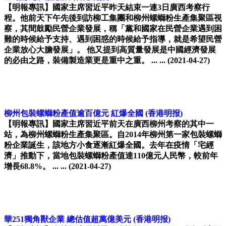
【明報專訊】國家主席習近平昨天結束一連3日廣西考察行
程。他前天下午先後到訪柳工集團和柳州螺螄粉生產集聚區視
察，其間鼓勵民營企業發展，稱「黨和國家在民營企業遇到困
難的時候給予支持、遇到困惑的時候給予指導，就是希望民營
企業放心大膽發展」。 他又提到高質量發展是中國經濟發展
的必由之路，裝備製造業更是重中之重。 ... ...
(2021-04-27)
柳州包裝螺螄粉產值逾百億元 紅爆全國
(香港明报)
【明報專訊】國家主席習近平前天在廣西柳州考察的其中一
站，為柳州螺螄粉生產集聚區。自2014年柳州第一家包裝螺螄
粉企業誕生，該地方小食逐漸紅爆全國。去年在疫情「宅經
濟」推動下，當地包裝螺螄粉產值達110億元人民幣，較前年
增長68.8%。 ... ...
(2021-04-27)
華251獨角獸企業 總估值超萬億美元
(香港明报)