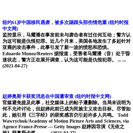
纽约61岁中国移民遇袭，被多次踢踩头部伤情危重
(纽约时报
中文网)
监控显示，马耀潘在事发前未与袭击者有过任何互动；警方认
为这可能是仇恨犯罪。近几个月来，美国各地发生了多起针对
亚裔的攻击事件，此事引发了新一波的愤怒和恐惧。
Eduardo Munoz/Reuters 据报道，受害者马耀潘（音）处于昏
迷状态，警方正在展开调查，认为这可能是仇恨犯罪。 ... ...
(2021-04-27)
赵婷奥斯卡获奖消息在中国遭审查
(纽约时报中文网)
官媒避免提及此事，社交媒体上的帖子遭删除。当局未说明为
何不允许讨论，但赵婷此前已成为民族主义攻击目标。尽管如
此，她引用《三字经》的获奖感言仍引起许多人共鸣。 Todd
Wawrychuk/Academy of Motion Picture Arts and Sciences, via
Agence France-Presse — Getty Images 赵婷因导演《无依之
地》获奥斯卡奖。 ... ...
(2021-04-27)