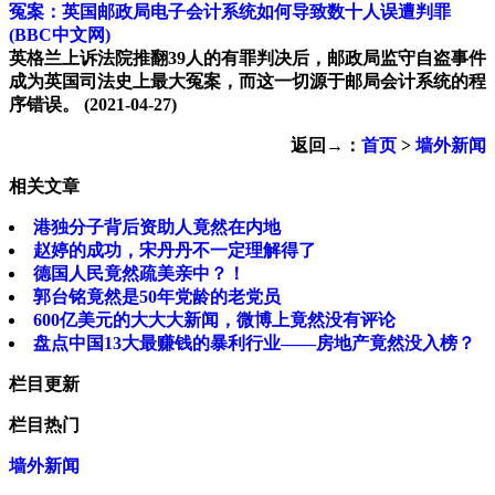
冤案：英国邮政局电子会计系统如何导致数十人误遭判罪
(BBC中文网)
英格兰上诉法院推翻39人的有罪判决后，邮政局监守自盗事件
成为英国司法史上最大冤案，而这一切源于邮局会计系统的程
序错误。
(2021-04-27)
返回→：
首页
>
墙外新闻
相关文章
港独分子背后资助人竟然在内地
赵婷的成功，宋丹丹不一定理解得了
德国人民竟然疏美亲中？！
郭台铭竟然是50年党龄的老党员
600亿美元的大大大新闻，微博上竟然没有评论
盘点中国13大最赚钱的暴利行业——房地产竟然没入榜？
栏目更新
栏目热门
墙外新闻