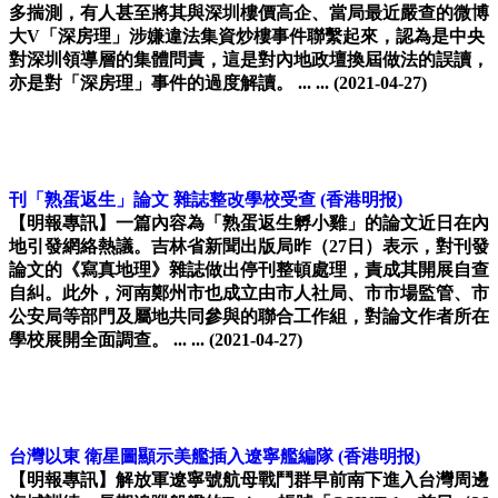
多揣測，有人甚至將其與深圳樓價高企、當局最近嚴查的微博
大V「深房理」涉嫌違法集資炒樓事件聯繫起來，認為是中央
對深圳領導層的集體問責，這是對內地政壇換屆做法的誤讀，
亦是對「深房理」事件的過度解讀。 ... ...
(2021-04-27)
刊「熟蛋返生」論文 雜誌整改學校受查
(香港明报)
【明報專訊】一篇內容為「熟蛋返生孵小雞」的論文近日在內
地引發網絡熱議。吉林省新聞出版局昨（27日）表示，對刊發
論文的《寫真地理》雜誌做出停刊整頓處理，責成其開展自查
自糾。此外，河南鄭州市也成立由市人社局、市市場監管、市
公安局等部門及屬地共同參與的聯合工作組，對論文作者所在
學校展開全面調查。 ... ...
(2021-04-27)
台灣以東 衛星圖顯示美艦插入遼寧艦編隊
(香港明报)
【明報專訊】解放軍遼寧號航母戰鬥群早前南下進入台灣周邊