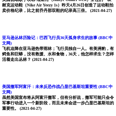
耐克运动鞋（Nike Air Yeezy 1s）昨天4月26日创造了运动鞋拍
卖价格纪录，比之前乔丹那双鞋的纪录高三倍。
(2021-04-27)
亚马逊丛林历险记：巴西飞行员36天孤身求生的故事
(BBC中
文网)
飞机迫降在亚马逊热带雨林；飞行员独自一人。有美洲豹，有
鳄鱼和巨蟒，没有救援、水和食物，36天，他怎样求生？怎样
活着走出丛林？
(2021-04-27)
美国撤军阿富汗：未来反恐作战凸显巴基斯坦重要性
(BBC中
文网)
虽然美国宣布将从阿富汗撤军，但有分析说，撤军可能只会令
军事行动进入一个新阶段，而且未来会进一步凸显巴基斯坦的
重要性。
(2021-04-27)