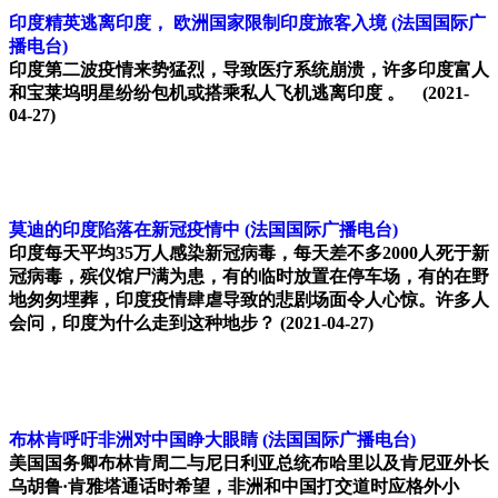
印度精英逃离印度， 欧洲国家限制印度旅客入境
(法国国际广
播电台)
印度第二波疫情来势猛烈，导致医疗系统崩溃，许多印度富人
和宝莱坞明星纷纷包机或搭乘私人飞机逃离印度 。
(2021-
04-27)
莫迪的印度陷落在新冠疫情中
(法国国际广播电台)
印度每天平均35万人感染新冠病毒，每天差不多2000人死于新
冠病毒，殡仪馆尸满为患，有的临时放置在停车场，有的在野
地匆匆埋葬，印度疫情肆虐导致的悲剧场面令人心惊。许多人
会问，印度为什么走到这种地步？
(2021-04-27)
布林肯呼吁非洲对中国睁大眼睛
(法国国际广播电台)
美国国务卿布林肯周二与尼日利亚总统布哈里以及肯尼亚外长
乌胡鲁·肯雅塔通话时希望，非洲和中国打交道时应格外小