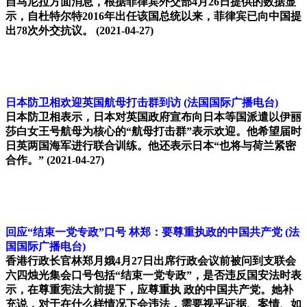
自马尼拉方面消息，根据菲律宾外交部4月26日提供的数据显
示，自杜特尔特2016年出任该国总统以来，菲律宾已向中国提
出78次外交抗议。
(2021-04-27)
日本防卫相欢迎英国航母打击群到访
(法国国际广播电台)
日本防卫相表示，日本对英国政府宣布向日本等国派遣以伊丽
莎白女王号航母为核心的“航母打击群”表示欢迎。他希望届时
日英两国海军进行联合训练。他还表示日本“也将与荷兰紧密
合作。”
(2021-04-27)
回应“结束一党专政”口号 林郑：要尊重执政的中国共产党
(法
国国际广播电台)
香港行政长官林郑月娥4月27日出席行政会议前被问到支联会
六四烛光集会口号包括“结束一党专政”，是否违反国安法时表
示，在尊重宪法大前提下，应尊重执 政的中国共产党。她补
充说，对于在什么样情况下会违法，需要视乎证据、案情、如