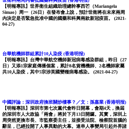
世衛料兩周內審批國藥科興疫苗
(香港明报)
【明報專訊】世界衛生組織助理總幹事西芒（Mariangela
Simao）周一（26日）在發布會上說，預計世衛將在未來兩周
內決定是否緊急批准中國的國藥和科興兩款新冠疫苗。
(2021-
04-27)
台華航機師群組累計10人染疫
(香港明报)
【明報專訊】台灣中華航空機師新冠病毒感染群組，昨日（27
日）又添1宗家庭傳播個案，累計8名貨機機師、2名機師家屬
共10人染疫，其中5宗涉英國變種病毒感染。
(2021-04-27)
中國評論：深圳政府換班關炒樓事？／文：孫嘉業
(香港明报)
【明報專訊】深圳市第七次黨代會昨日開幕，會期4天，換屆
的深圳市人大政協「兩會」將於下月13日開鑼。其實，深圳上
周突然更換市長、市監察委主任，並接受法院、檢察院首腦的
辭呈，已經拉開了人事異動的大幕。連串人事變局引起外界諸