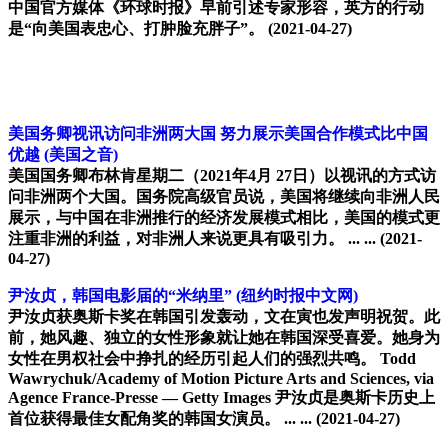
中国官方媒体《环球时报》早前引述专家形容，英方的行动
是“向美国表忠心、打肿脸充胖子”。
(2021-04-27)
美国务卿视讯访问非洲两大国 努力展示美国合作模式比中国
优越
(美国之音)
美国国务卿布林肯星期二（2021年4月 27日）以视讯的方式访
问非洲两个大国。国务院高级官员说，美国将继续向非洲人民
展示，与中国在非洲推行的经济发展模式相比，美国的模式更
注重非洲的利益，对非洲人来说更具有吸引力。 ... ...
(2021-
04-27)
尹汝贞，韩国电影届的“米纳里”
(纽约时报中文网)
尹汝贞获奥斯卡奖在韩国引发轰动，文在寅也发声明祝贺。此
前，她风趣、独立的女性形象就让她在韩国深受喜爱。她身为
女性在男权社会中挣扎的经历引起人们的强烈共鸣。 Todd
Wawrychuk/Academy of Motion Picture Arts and Sciences, via
Agence France-Presse — Getty Images 尹汝贞是奥斯卡历史上
首位获得最佳女配角奖的韩国女演员。 ... ...
(2021-04-27)