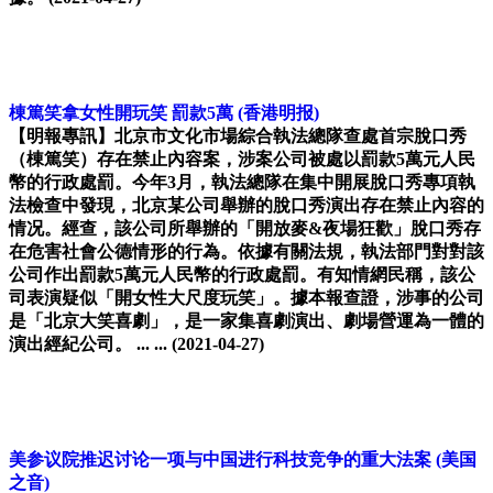
棟篤笑拿女性開玩笑 罰款5萬
(香港明报)
【明報專訊】北京市文化市場綜合執法總隊查處首宗脫口秀
（棟篤笑）存在禁止內容案，涉案公司被處以罰款5萬元人民
幣的行政處罰。今年3月，執法總隊在集中開展脫口秀專項執
法檢查中發現，北京某公司舉辦的脫口秀演出存在禁止內容的
情况。經查，該公司所舉辦的「開放麥&夜場狂歡」脫口秀存
在危害社會公德情形的行為。依據有關法規，執法部門對對該
公司作出罰款5萬元人民幣的行政處罰。有知情網民稱，該公
司表演疑似「開女性大尺度玩笑」。據本報查證，涉事的公司
是「北京大笑喜劇」，是一家集喜劇演出、劇場營運為一體的
演出經紀公司。 ... ...
(2021-04-27)
美参议院推迟讨论一项与中国进行科技竞争的重大法案
(美国
之音)