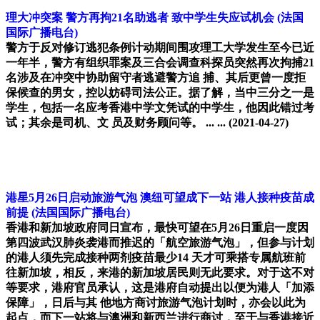
理大冲突案 警方再拘21名助逃者 致中学生失应试机会
(法国
国际广播电台)
警方于反对修订逃犯条例计动期间围攻理工大学发生至今已近
一年半，警方有组织罪案及三合会调查科探员突然再次拘捕21
名涉及在冲突中协助留守者逃避警方追 捕、其后更曾一度拒
保候查的男女，控以妨碍司法公正。据了解，当中三分之一是
学生，包括一名应考香港中学文凭试的中学生，他因此错过考
试；其余是司机、文 员及财务顾问等。 ... ...
(2021-04-27)
港星5月26日启动旅游气泡 澳纽可望成下一站 港人接种疫苗成
前提
(法国国际广播电台)
香港和新加坡政府同日宣布，最快可望在5月26日重启一度因
第四波武汉肺炎袭港而推迟的「航空旅游气泡」，但参与计划
的港人须先完成接种两剂疫苗最少14 天才可乘搭专属航班前
往新加坡，相反，来港的新加坡居民则无此要求。对于这不对
等要求，港府官员承认，这是港府自动提出以便为港人「加添
保障」，日后与其 他地方商讨旅游气泡计划时，亦会以此为
起点，而下一站将与澳洲和新西兰进行商讨，至于与香港接近