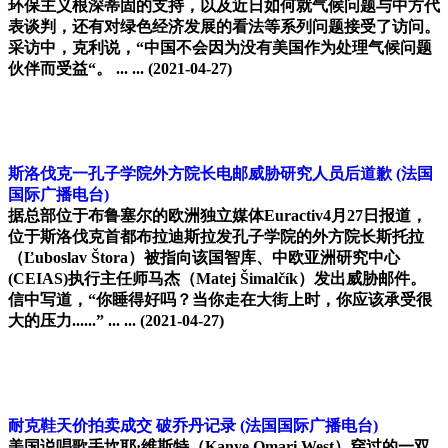
环保主义根深蒂固的支持，以及近日如何就气候问题与中方代
表谈判，还有对绿色经济发展的看法等系列问题接受了访问。
采访中，克利说，“中国不会因为没有美国作为处理气候问题
伙伴而受益“。 ... ...
(2021-04-27)
斯洛伐克一孔子学院外方院长电邮威胁研究人员后道歉
(法国
国际广播电台)
据总部位于布鲁塞尔的欧洲独立媒体Euractiv4月27日报道，
位于斯洛伐克首都布拉迪斯拉发孔子学院的外方院长斯托拉
（Ľuboslav Štora）被指向该国智库、中欧亚洲研究中心
(CEIAS)执行主任师马杰（Matej Šimalčík）发出威胁邮件。
信中写道，“你睡得好吗？当你走在大街上时，你应该承受很
大的压力......” ... ...
(2021-04-27)
耐克鞋天价拍卖成交 破乔丹记录
(法国国际广播电台)
美国说唱歌手坎耶·维斯特（Kanye Omari West）穿过的一双