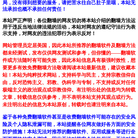
局，没有得到想要的服务，请把苦水往自己肚子里咽，本站无
法承担也概不承担任何责任！
本站严正声明：各位翻墙的网友切勿将本站介绍的翻墙方法运
用于违反当地法律法规的活动，本站对网友的遵纪守法行为表
示支持，对网友的违法犯罪行为表示反对！
网站管理员定居美国，因此本站所推荐的翻墙软件及翻墙方法
都未经测试，发布仅供网友测试和参考，但你懂的——翻墙软
件或方法随时有可能失效，因此本站信息具有极强时效性，想
要更多有效免费翻墙方法敬请阅读本站最新信息，建议收藏本
站！
本站为纯粹技术网站，支持科学与民主，支持宗教信仰自
由，反对恐怖主义、邪教、伪科学与专制，不支持或反对任何
极端主义的政治观点或宗教信仰。有注明出处的信息均为转载
文章，转载信息仅供参考，并不表明本站支持其观点或行为。
未注明出处的信息为本站原创，转载时也请注明来自本站。
鉴于各种免费翻墙软件甚至是收费翻墙软件可能存在的安全风
险及个人隐私泄漏可能，本站提醒各位网友做好各方面的安全
防护措施！本站无法对推荐的翻墙软件、应用或服务等进行全