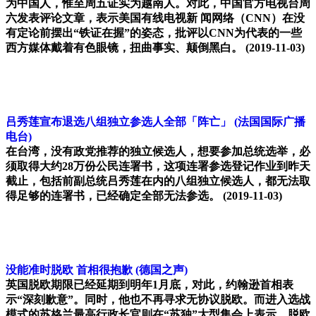
为中国人，惟至周五证实为越南人。对此，中国官方电视台周
六发表评论文章，表示美国有线电视新 闻网络（CNN）在没
有定论前摆出“铁证在握”的姿态，批评以CNN为代表的一些
西方媒体戴着有色眼镜，扭曲事实、颠倒黑白。
(2019-11-03)
吕秀莲宣布退选八组独立参选人全部「阵亡」
(法国国际广播
电台)
在台湾，没有政党推荐的独立候选人，想要参加总统选举，必
须取得大约28万份公民连署书，这项连署参选登记作业到昨天
截止，包括前副总统吕秀莲在内的八组独立候选人，都无法取
得足够的连署书，已经确定全部无法参选。
(2019-11-03)
没能准时脱欧 首相很抱歉
(德国之声)
英国脱欧期限已经延期到明年1月底，对此，约翰逊首相表
示“深刻歉意”。同时，他也不再寻求无协议脱欧。而进入选战
模式的苏格兰最高行政长官则在“苏独”大型集会上表示，脱欧