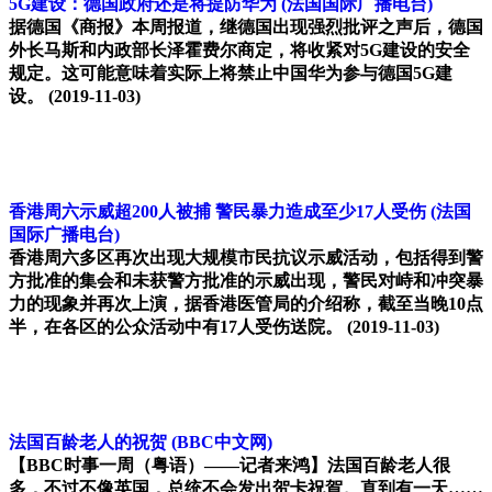
5G建设：德国政府还是将提防华为
(法国国际广播电台)
据德国《商报》本周报道，继德国出现强烈批评之声后，德国
外长马斯和内政部长泽霍费尔商定，将收紧对5G建设的安全
规定。这可能意味着实际上将禁止中国华为参与德国5G建
设。
(2019-11-03)
香港周六示威超200人被捕 警民暴力造成至少17人受伤
(法国
国际广播电台)
香港周六多区再次出现大规模市民抗议示威活动，包括得到警
方批准的集会和未获警方批准的示威出现，警民对峙和冲突暴
力的现象并再次上演，据香港医管局的介绍称，截至当晚10点
半，在各区的公众活动中有17人受伤送院。
(2019-11-03)
法国百龄老人的祝贺
(BBC中文网)
【BBC时事一周（粤语）——记者来鸿】法国百龄老人很
多，不过不像英国，总统不会发出贺卡祝賀。直到有一天……