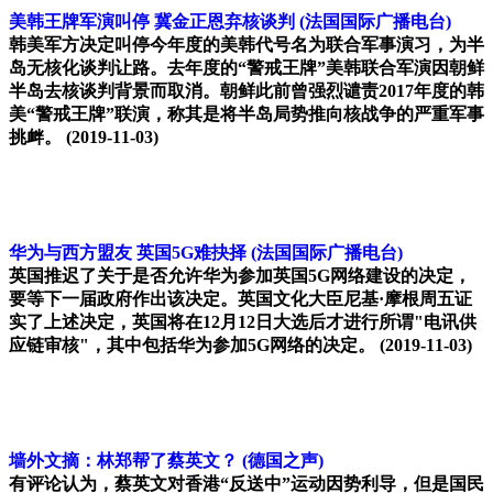
美韩王牌军演叫停 冀金正恩弃核谈判
(法国国际广播电台)
韩美军方决定叫停今年度的美韩代号名为联合军事演习，为半
岛无核化谈判让路。去年度的“警戒王牌”美韩联合军演因朝鲜
半岛去核谈判背景而取消。朝鲜此前曾强烈谴责2017年度的韩
美“警戒王牌”联演，称其是将半岛局势推向核战争的严重军事
挑衅。
(2019-11-03)
华为与西方盟友 英国5G难抉择
(法国国际广播电台)
英国推迟了关于是否允许华为参加英国5G网络建设的决定，
要等下一届政府作出该决定。英国文化大臣尼基·摩根周五证
实了上述决定，英国将在12月12日大选后才进行所谓"电讯供
应链审核"，其中包括华为参加5G网络的决定。
(2019-11-03)
墙外文摘：林郑帮了蔡英文？
(德国之声)
有评论认为，蔡英文对香港“反送中”运动因势利导，但是国民