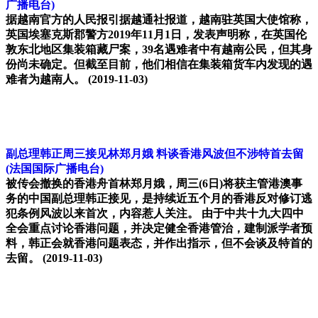
广播电台)
据越南官方的人民报引据越通社报道，越南驻英国大使馆称，
英国埃塞克斯郡警方2019年11月1日，发表声明称，在英国伦
敦东北地区集装箱藏尸案，39名遇难者中有越南公民，但其身
份尚未确定。但截至目前，他们相信在集装箱货车内发现的遇
难者为越南人。
(2019-11-03)
副总理韩正周三接见林郑月娥 料谈香港风波但不涉特首去留
(法国国际广播电台)
被传会撤换的香港舟首林郑月娥，周三(6日)将获主管港澳事
务的中国副总理韩正接见，是持续近五个月的香港反对修订逃
犯条例风波以来首次，内容惹人关注。 由于中共十九大四中
全会重点讨论香港问题，并决定健全香港管治，建制派学者预
料，韩正会就香港问题表态，并作出指示，但不会谈及特首的
去留。
(2019-11-03)