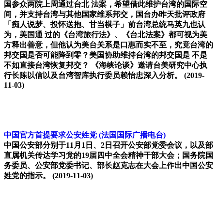
国参众两院上周通过台北 法案，希望借此维护台湾的国际空
间，并支持台湾与其他国家维系邦交，国台办昨天批评政府
「痴人说梦、投怀送抱、甘当棋子」前台湾总统马英九也认
为，美国通 过的《台湾旅行法》、《台北法案》都可视为美
方释出善意，但他认为美台关系是口惠而实不至，究竟台湾的
邦交国是否可能降到零？美国协助维持台湾的邦交国是 不是
不如直接台湾恢复邦交？ 《海峡论谈》邀请台美研究中心执
行长陈以信以及台湾智库执行委员赖怡忠深入分析。
(2019-
11-03)
中国官方首提要求公安姓党
(法国国际广播电台)
中国公安部分别于11月1日、2日召开公安部党委会议，以及部
直属机关传达学习党的19届四中全会精神干部大会；国务院国
务委员、公安部党委书记、部长赵克志在大会上作出中国公安
姓党的指示。
(2019-11-03)