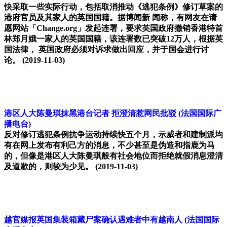
快采取一些实际行动，包括取消推动《逃犯条例》修订草案的
港府官员及其家人的英国国籍。据博闻新 闻称，有网友在请
愿网站「Change.org」发起连署，要求英国政府撤销香港特首
林郑月娥一家人的英国国籍，该连署数已突破12万人，根据英
国法律， 英国政府必须对诉求做出回应，并于国会进行讨
论。
(2019-11-03)
港区人大陈曼琪抹黑港台记者 拒澄清惹网民批驳
(法国国际广
播电台)
反对修订逃犯条例抗争运动持续快五个月，示威者和建制派均
有在网上发布有利己方的消息，不少甚至是伪造和指鹿为马
的，但像是港区人大陈曼琪般有社会地位而拒绝就假消息澄清
及道歉的，则较为少见。
(2019-11-03)
越官媒报英国集装箱藏尸案确认遇难者中有越南人
(法国国际