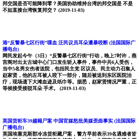
邦交国是否可能降到零？美国协助维持台湾的邦交国是 不是
不如直接台湾恢复邦交？
(2019-11-03)
港“反警暴七区行街”喋血 泛民议员耳朵遭暴咬断
(法国国际广
播电台)
网民发起今午（3日）“反警暴七区行街”行动，晚上7时许，燕
宫阁对出太古城中心门口发生斩人事件，事件中共6人受伤，
当中5名男女伤者送院，包括民主党 区议员、民主动力召集人
赵家贤，他的左耳被人咬下一部分，随后被送到东区医院治
疗，现场遗下大滩血迹及纸巾等。据悉，赵家贤情况严重，正
等候接受接驳耳朵 手术。
(2019-11-03)
英国货柜车39越籍尸案 中国官媒怒批美媒歪曲事实
(法国国际
广播电台)
英国埃塞克斯郡冷冻货柜藏尸案，警方早前表示39名遇难者皆