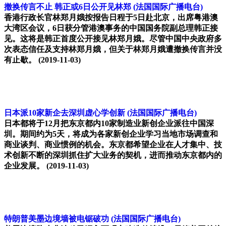
撤换传言不止 韩正或6日公开见林郑
(法国国际广播电台)
香港行政长官林郑月娥按报告日程于5日赴北京，出席粤港澳
大湾区会议，6日获分管港澳事务的中国国务院副总理韩正接
见。这将是韩正首度公开接见林郑月娥。尽管中国中央政府多
次表态信任及支持林郑月娥，但关于林郑月娥遭撤换传言并没
有止歇。
(2019-11-03)
日本派10家新企去深圳虚心学创新
(法国国际广播电台)
日本都将于12月把东京都内10家制造业新创企业派往中国深
圳。期间约为5天，将成为各家新创企业学习当地市场调查和
商业谈判、商业惯例的机会。东京都希望企业在人才集中、技
术创新不断的深圳抓住扩大业务的契机，进而推动东京都内的
企业发展。
(2019-11-03)
特朗普美墨边境墙被电锯破功
(法国国际广播电台)