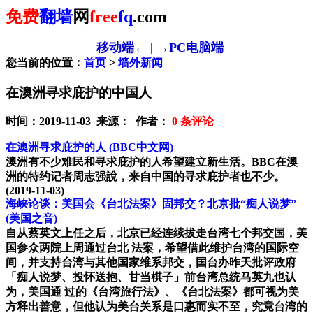
免费
翻墙
网
free
fq
.com
移动端←
|
→PC电脑端
您当前的位置：
首页
>
墙外新闻
在澳洲寻求庇护的中国人
时间：2019-11-03 来源： 作者：
0
条评论
在澳洲寻求庇护的人
(BBC中文网)
澳洲有不少难民和寻求庇护的人希望建立新生活。BBC在澳
洲的特约记者周志强說，来自中国的寻求庇护者也不少。
(2019-11-03)
海峡论谈：美国会《台北法案》固邦交？北京批“痴人说梦”
(美国之音)
自从蔡英文上任之后，北京已经连续拔走台湾七个邦交国，美
国参众两院上周通过台北 法案，希望借此维护台湾的国际空
间，并支持台湾与其他国家维系邦交，国台办昨天批评政府
「痴人说梦、投怀送抱、甘当棋子」前台湾总统马英九也认
为，美国通 过的《台湾旅行法》、《台北法案》都可视为美
方释出善意，但他认为美台关系是口惠而实不至，究竟台湾的