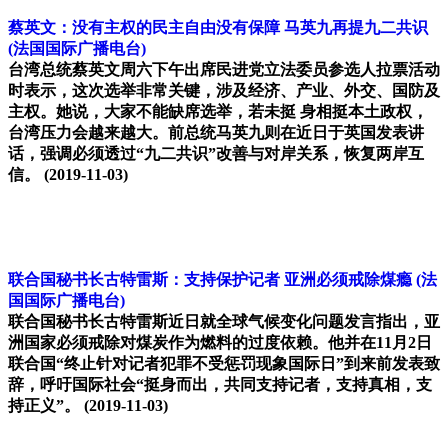
蔡英文：没有主权的民主自由没有保障 马英九再提九二共识
(法国国际广播电台)
台湾总统蔡英文周六下午出席民进党立法委员参选人拉票活动
时表示，这次选举非常关键，涉及经济、产业、外交、国防及
主权。她说，大家不能缺席选举，若未挺 身相挺本土政权，
台湾压力会越来越大。前总统马英九则在近日于英国发表讲
话，强调必须透过“九二共识”改善与对岸关系，恢复两岸互
信。
(2019-11-03)
联合国秘书长古特雷斯：支持保护记者 亚洲必须戒除煤瘾
(法
国国际广播电台)
联合国秘书长古特雷斯近日就全球气候变化问题发言指出，亚
洲国家必须戒除对煤炭作为燃料的过度依赖。他并在11月2日
联合国“终止针对记者犯罪不受惩罚现象国际日”到来前发表致
辞，呼吁国际社会“挺身而出，共同支持记者，支持真相，支
持正义”。
(2019-11-03)