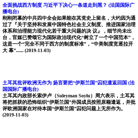
全面挑战西方制度 习近平下决心一条道走到黑？
(法国国际广
播电台)
刚刚闭幕的中共四中全会如果能在其党史上留名，大约因为通
过了『关于坚持和发展中国特色社会主义制度、推进国家治理
体系和治理能力现代化若干重大问题的决 议』，细节尚未出
台，官媒已赞颂它为国际政治现代化“树立了一个中国范本”，
这是一个“完全不同于西方的制度标准”，“中美制度竞逐拉开
大 幕”......
(2019-11-03)
土耳其批评欧洲无作为 扬言要把“伊斯兰国”囚犯遣返回国
(法
国国际广播电台)
土耳其内政部长索伊卢（Suleyman Soylu）周六表示，土耳其
将把抓获的恐怖组织“伊斯兰国”外国成员按照原籍遣返，并批
评欧洲国家在对待本国“伊斯兰国”囚犯问题上无所作为。
(2019-11-03)