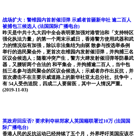
战场扩大：警维园内首射催泪弹 示威者首砸新华社 逾二百人
被捕包三候选人
(法国国际广播电台)
昨天是中共十九大四中全会表明要加强对港管治和「支持特区
强化执法力量」的第一个周末示威日，香港警方使用武器和武
力的情况似有加强，除以非法集结为由驱 散参与按选举条例
举行的选民聚会外，更首次在维园内发射催泪弹，并拘捕三名
区议会候选人；随着冲突产生，警方大肆发射催泪弹等防暴武
器，又腰斩两个合法的 和平集会，并拘捕逾二百人，当中包
括三名参与选民聚会的区议会候选人；示威者亦作出反抗，并
首次袭击不在主要示威道路上的新华社亚太总分社。抗争中，
有 54人受伤送院，四成二人要留医，其中一人情况严重。
(2019-11-03)
英政府回应否? 要求剥夺林郑家人英国籍联署过10万
(法国国
际广播电台)
香港人民的反抗运动已经持续了五个月，外界呼吁英国应该尽