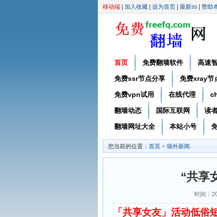
移动端
|
加入收藏
|
设为首页
|
最新ss
|
赞助
首页
免费翻墙软件
高速
免费ssr节点分享
免费xray
免费vpn试用
在线代理
c
翻墙动态
国际互联网
读
翻墙网址大全
本站小号
免
您当前的位置：
首页
>
墙外新闻
“共享
时间：20
「共享女友」活动低俗