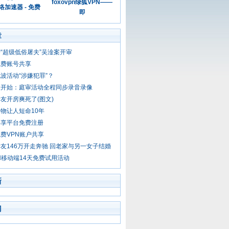
foxovpn绿狐VPN——
加速器 - 免费
即
章
“超级低俗屠夫”吴淦案开审
免费账号共享
波活动“涉嫌犯罪”？
天开始：庭审活动全程同步录音录像
友开房爽死了(图文)
物让人短命10年
共享平台免费注册
费VPN账户共享
友146万开走奔驰 回老家与另一女子结婚
N移动端14天免费试用活动
新
门