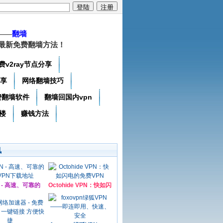
——
翻墙
最新免费翻墙方法！
费v2ray节点分享
分享
网络翻墙技巧
费翻墙软件
翻墙回国内vpn
楼
赚钱方法
讯
N - 高速、可靠的
Octohide VPN：快如闪