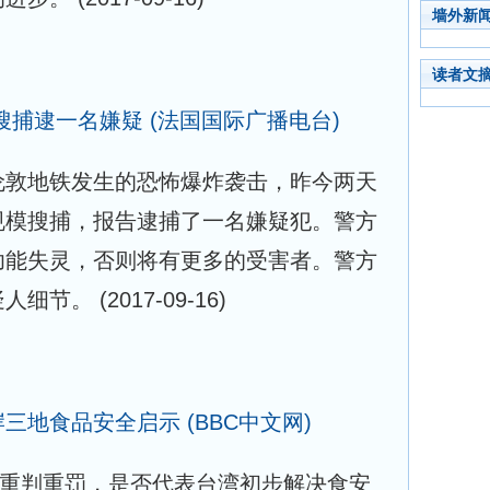
墙外新
读者文
搜捕逮一名嫌疑
(法国国际广播电台)
伦敦地铁发生的恐怖爆炸袭击，昨今两天
规模搜捕，报告逮捕了一名嫌疑犯。警方
功能失灵，否则将有更多的受害者。警方
疑人细节。
(2017-09-16)
岸三地食品安全启示
(BBC中文网)
遭重判重罚，是否代表台湾初步解决食安