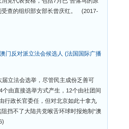
消党代表资格，包括7月已 告落马的原
刚受查的组织部女部长曾庆红。
(2017-
签澳门反对派立法会候选人
(法国国际广播
六届立法会选举，尽管民主成份乏善可
14个由直接选举方式产生，12个由社团间
则由行政长官委任，但对北京如此十拿九
然阻挡不了大陆共党喉舌环球时报炮制“澳
6)