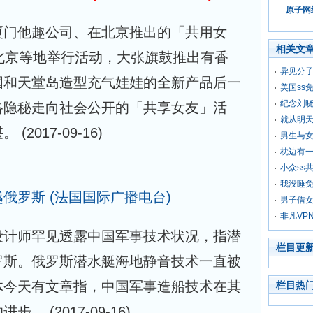
原子网络
厦门他趣公司、在北京推出的「共用女
相关文
北京等地举行活动，大张旗鼓推出有香
异见分子
国和天堂岛造型充气娃娃的全新产品后一
美国ss
纪念刘晓
络隐秘走向社会公开的「共享女友」活
就从明
堪。
(2017-09-16)
男生与女
枕边有一
小众ss
我没睡免
越俄罗斯
(法国国际广播电台)
男子借女
非凡VP
设计师罕见透露中国军事技术状况，指潜
栏目更
罗斯。俄罗斯潜水艇海地静音技术一直被
体今天有文章指，中国军事造船技术在其
栏目热
的进步。
(2017-09-16)