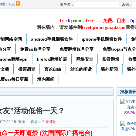
本站
|
RSS
用户名：
密码：
free
f
q
.
com
：
free
——
免费
、自由
，
f
q
困在墙内，请发邮件到
freefqcom#gmail.com
获得
智能网络空间
android手机翻墙软件
iphone手机翻墙软件
免
节点分享
免费ss账号分享
免费翻墙账号分享
免费trojan节点
hrome翻墙vpn
firefox翻墙扩展
网络安全
影音翻墙
收
者文摘
投票调查
言论自由
站长的闲话
墙外新闻
墙外
费ssr每日更新
墙内新闻
推荐资
女友”活动低俗一天？
V2VP
17-09-16 来源： 作者：
0
条评论
短命一天即遭禁
(法国国际广播电台)