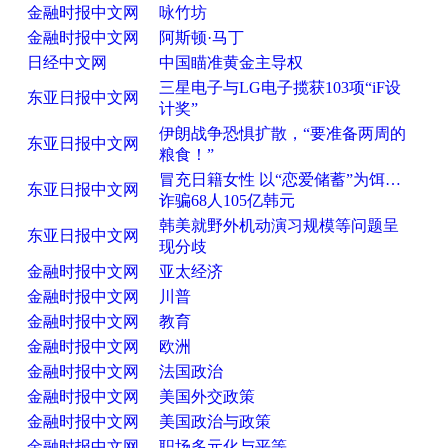
金融时报中文网
咏竹坊
金融时报中文网
阿斯顿·马丁
日经中文网
中国瞄准黄金主导权
三星电子与LG电子揽获103项“iF设
东亚日报中文网
计奖”
伊朗战争恐惧扩散，“要准备两周的
东亚日报中文网
粮食！”
冒充日籍女性 以“恋爱储蓄”为饵…
东亚日报中文网
诈骗68人105亿韩元
韩美就野外机动演习规模等问题呈
东亚日报中文网
现分歧
金融时报中文网
亚太经济
金融时报中文网
川普
金融时报中文网
教育
金融时报中文网
欧洲
金融时报中文网
法国政治
金融时报中文网
美国外交政策
金融时报中文网
美国政治与政策
金融时报中文网
职场多元化与平等