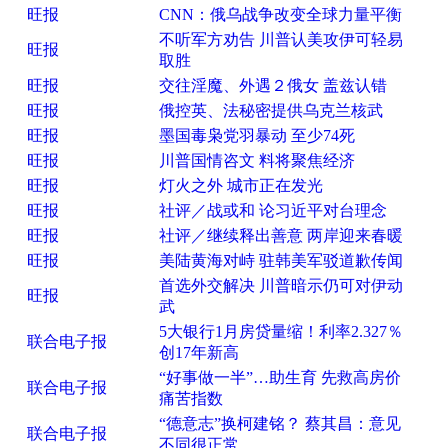
旺报
CNN：俄乌战争改变全球力量平衡
不听军方劝告 川普认美攻伊可轻易
旺报
取胜
旺报
交往淫魔、外遇２俄女 盖兹认错
旺报
俄控英、法秘密提供乌克兰核武
旺报
墨国毒枭党羽暴动 至少74死
旺报
川普国情咨文 料将聚焦经济
旺报
灯火之外 城市正在发光
旺报
社评／战或和 论习近平对台理念
旺报
社评／继续释出善意 两岸迎来春暖
旺报
美陆黄海对峙 驻韩美军驳道歉传闻
首选外交解决 川普暗示仍可对伊动
旺报
武
5大银行1月房贷量缩！利率2.327％
联合电子报
创17年新高
“好事做一半”…助生育 先救高房价
联合电子报
痛苦指数
“德意志”换柯建铭？ 蔡其昌：意见
联合电子报
不同很正常