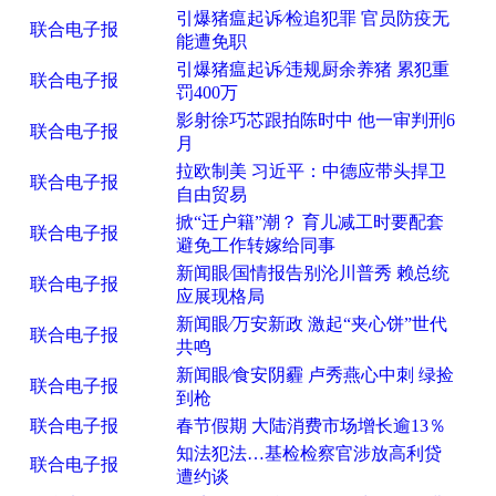
引爆猪瘟起诉∕检追犯罪 官员防疫无
联合电子报
能遭免职
引爆猪瘟起诉∕违规厨余养猪 累犯重
联合电子报
罚400万
影射徐巧芯跟拍陈时中 他一审判刑6
联合电子报
月
拉欧制美 习近平：中德应带头捍卫
联合电子报
自由贸易
掀“迁户籍”潮？ 育儿减工时要配套
联合电子报
避免工作转嫁给同事
新闻眼∕国情报告别沦川普秀 赖总统
联合电子报
应展现格局
新闻眼∕万安新政 激起“夹心饼”世代
联合电子报
共鸣
新闻眼∕食安阴霾 卢秀燕心中刺 绿捡
联合电子报
到枪
联合电子报
春节假期 大陆消费市场增长逾13％
知法犯法…基检检察官涉放高利贷
联合电子报
遭约谈