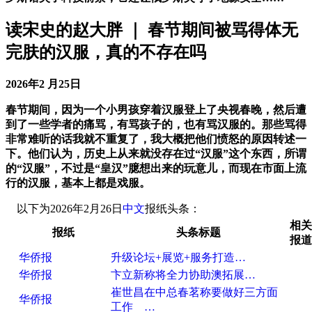
读宋史的赵大胖 ｜ 春节期间被骂得体无
完肤的汉服，真的不存在吗
2026年2 月25日
春节期间，因为一个小男孩穿着汉服登上了央视春晚，然后遭
到了一些学者的痛骂，有骂孩子的，也有骂汉服的。那些骂得
非常难听的话我就不重复了，我大概把他们愤怒的原因转述一
下。他们认为，历史上从来就没存在过“汉服”这个东西，所谓
的“汉服”，不过是“皇汉”臆想出来的玩意儿，而现在市面上流
行的汉服，基本上都是戏服。
以下为2026年2月26日
中文
报纸头条：
相关
报纸
头条标题
报道
华侨报
升级论坛+展览+服务打造…
华侨报
卞立新称将全力协助澳拓展…
崔世昌在中总春茗称要做好三方面
华侨报
工作 …