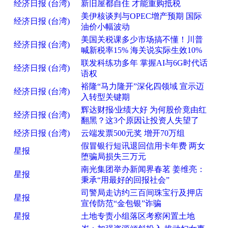
经济日报 (台湾)
新旧屋都自住 才能重购抵税
美伊核谈判与OPEC增产预期 国际
经济日报 (台湾)
油价小幅波动
美国关税课多少市场搞不懂！川普
经济日报 (台湾)
喊新税率15% 海关说实际生效10%
联发科练功多年 掌握AI与6G时代话
经济日报 (台湾)
语权
裕隆“马力隆开”深化四领域 宣示迈
经济日报 (台湾)
入转型关键期
辉达财报∕业绩大好 为何股价竟由红
经济日报 (台湾)
翻黑？这3个原因让投资人失望了
经济日报 (台湾)
云端发票500元奖 增开70万组
假冒银行短讯退回信用卡年费 两女
星报
堕骗局损失三万元
南光集团举办新闻界春茗 姜维亮：
星报
秉承“用最好的回报社会”
司警局走访约三百间珠宝行及押店
星报
宣传防范“金包银”诈骗
星报
土地专责小组落区考察闲置土地