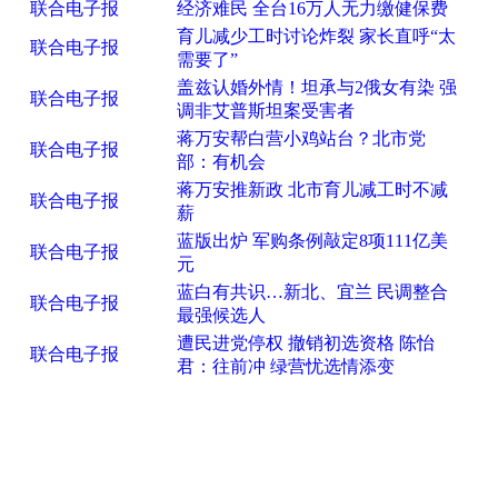
联合电子报
经济难民 全台16万人无力缴健保费
育儿减少工时讨论炸裂 家长直呼“太
联合电子报
需要了”
盖兹认婚外情！坦承与2俄女有染 强
联合电子报
调非艾普斯坦案受害者
蒋万安帮白营小鸡站台？北市党
联合电子报
部：有机会
蒋万安推新政 北市育儿减工时不减
联合电子报
薪
蓝版出炉 军购条例敲定8项111亿美
联合电子报
元
蓝白有共识…新北、宜兰 民调整合
联合电子报
最强候选人
遭民进党停权 撤销初选资格 陈怡
联合电子报
君：往前冲 绿营忧选情添变