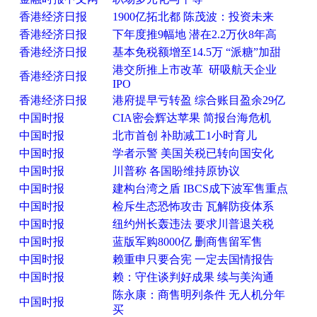
香港经济日报
1900亿拓北都 陈茂波：投资未来
香港经济日报
下年度推9幅地 潜在2.2万伙8年高
香港经济日报
基本免税额增至14.5万 “派糖”加甜
港交所推上市改革 研吸航天企业
香港经济日报
IPO
香港经济日报
港府提早亏转盈 综合账目盈余29亿
中国时报
CIA密会辉达苹果 简报台海危机
中国时报
北市首创 补助减工1小时育儿
中国时报
学者示警 美国关税已转向国安化
中国时报
川普称 各国盼维持原协议
中国时报
建构台湾之盾 IBCS成下波军售重点
中国时报
检斥生态恐怖攻击 瓦解防疫体系
中国时报
纽约州长轰违法 要求川普退关税
中国时报
蓝版军购8000亿 删商售留军售
中国时报
赖重申只要合宪 一定去国情报告
中国时报
赖：守住谈判好成果 续与美沟通
陈永康：商售明列条件 无人机分年
中国时报
买