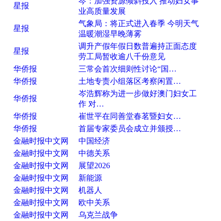
岑：加强资源倾斜投入 推动妇女事
星报
业高质量发展
气象局：将正式进入春季 今明天气
星报
温暖潮湿早晚薄雾
调升产假年假日数普遍持正面态度
星报
劳工局暂收逾八千份意见
华侨报
三常会首次细则性讨论“国…
华侨报
土地专责小组落区考察闲置…
岑浩辉称为进一步做好澳门妇女工
华侨报
作 对…
华侨报
崔世平在同善堂春茗暨妇女…
华侨报
首届专家委员会成立并颁授…
金融时报中文网
中国经济
金融时报中文网
中德关系
金融时报中文网
展望2026
金融时报中文网
新能源
金融时报中文网
机器人
金融时报中文网
欧中关系
金融时报中文网
乌克兰战争