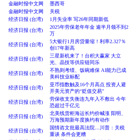
金融时报中文网
墨西哥
金融时报中文网
关税
经济日报 (台湾)
1月失业率 写26年同期新低
2025年劳保老年年金 逾半月领不到2
经济日报 (台湾)
万
5大银行1月房贷量缩！利率2.327％
经济日报 (台湾)
创17年新高
三星新机来了！台积大赢家 大立
经济日报 (台湾)
光、晶技等供应链同乐
不熟则考绩、饭碗难保 AI能力已成
经济日报 (台湾)
美科技业标配
亚币指数触及16个月高点 投资人避
经济日报 (台湾)
开美元资产的“贬值交易”
劳保收支失衡连九年入不敷出 今年
经济日报 (台湾)
恐超过千亿元
北美线货柜海运长约价喊涨 阳明、
经济日报 (台湾)
万海预期新年度换约有动作
国情咨文批最高法院…川普：关税
经济日报 (台湾)
重谈 条件会更糟