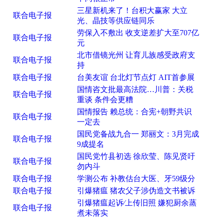
三星新机来了！台积大赢家 大立
联合电子报
光、晶技等供应链同乐
劳保入不敷出 收支逆差扩大至707亿
联合电子报
元
北市借镜光州 让育儿族感受政府支
联合电子报
持
联合电子报
台美友谊 台北灯节点灯 AIT首参展
国情咨文批最高法院…川普：关税
联合电子报
重谈 条件会更糟
国情报告 赖总统：合宪+朝野共识
联合电子报
一定去
国民党备战九合一 郑丽文：3月完成
联合电子报
9成提名
国民党竹县初选 徐欣莹、陈见贤吁
联合电子报
勿内斗
联合电子报
学测公布 补教估台大医、牙59级分
联合电子报
引爆猪瘟 猪农父子涉伪造文书被诉
引爆猪瘟起诉∕上传旧照 嫌犯厨余蒸
联合电子报
煮未落实