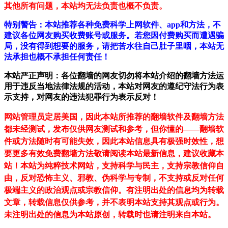
其他所有问题，本站均无法负责也概不负责。
特别警告：本站推荐各种免费科学上网软件、app和方法，不
建议各位网友购买收费账号或服务。若您因付费购买而遭遇骗
局，没有得到想要的服务，请把苦水往自己肚子里咽，本站无
法承担也概不承担任何责任！
本站严正声明：各位翻墙的网友切勿将本站介绍的翻墙方法运
用于违反当地法律法规的活动，本站对网友的遵纪守法行为表
示支持，对网友的违法犯罪行为表示反对！
网站管理员定居美国，因此本站所推荐的翻墙软件及翻墙方法
都未经测试，发布仅供网友测试和参考，但你懂的——翻墙软
件或方法随时有可能失效，因此本站信息具有极强时效性，想
要更多有效免费翻墙方法敬请阅读本站最新信息，建议收藏本
站！
本站为纯粹技术网站，支持科学与民主，支持宗教信仰自
由，反对恐怖主义、邪教、伪科学与专制，不支持或反对任何
极端主义的政治观点或宗教信仰。有注明出处的信息均为转载
文章，转载信息仅供参考，并不表明本站支持其观点或行为。
未注明出处的信息为本站原创，转载时也请注明来自本站。