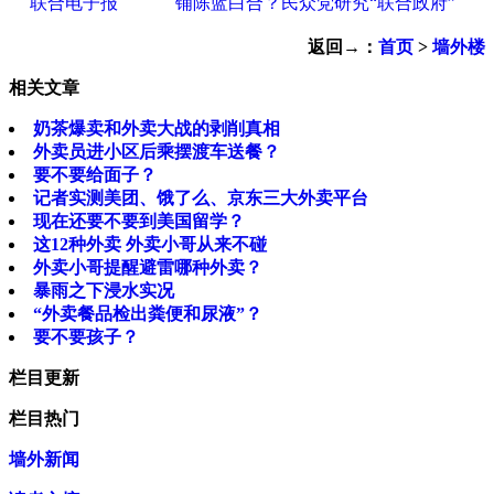
联合电子报
铺陈蓝白合？民众党研究“联合政府”
返回→：
首页
>
墙外楼
相关文章
奶茶爆卖和外卖大战的剥削真相
外卖员进小区后乘摆渡车送餐？
要不要给面子？
记者实测美团、饿了么、京东三大外卖平台
现在还要不要到美国留学？
这12种外卖 外卖小哥从来不碰
外卖小哥提醒避雷哪种外卖？
暴雨之下浸水实况
“外卖餐品检出粪便和尿液”？
要不要孩子？
栏目更新
栏目热门
墙外新闻