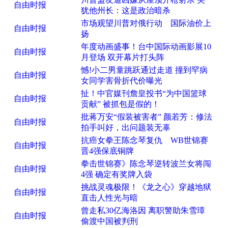
自由时报
犹他州长：这是政治暗杀
市场观望川普对俄行动 国际油价上
自由时报
扬
年度动画盛事！台中国际动画影展10
自由时报
月登场 双开幕片打头阵
憾!小二男童跳跃通过走道 撞到罕病
自由时报
女同学害骨折代价曝光
扯！中官媒刊詹皇投书“为中国篮球
自由时报
贡献” 被抓包是假的！
批蒋万安“假装被害者” 颜若芳：修法
自由时报
拍手叫好，出问题装无辜
抗癌女拳王陈念琴复仇 WB世锦赛
自由时报
晋4强保底铜牌
拳击世锦赛》陈念琴逆转波兰女将闯
自由时报
4强 确定有奖牌入袋
挑战灵魂极限！《龙之心》穿越地狱
自由时报
直击人性光与暗
曾走私30亿海洛因 离职警助朱雪璋
自由时报
偷渡中国被判刑