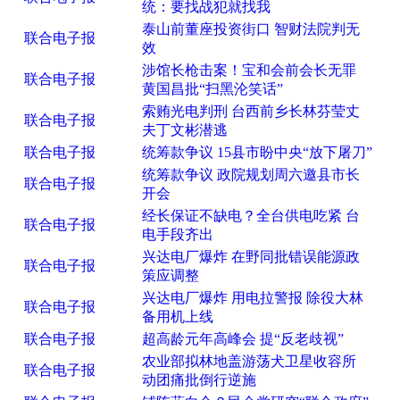
统：要找战犯就找我
泰山前董座投资街口 智财法院判无
联合电子报
效
涉馆长枪击案！宝和会前会长无罪
联合电子报
黄国昌批“扫黑沦笑话”
索贿光电判刑 台西前乡长林芬莹丈
联合电子报
夫丁文彬潜逃
联合电子报
统筹款争议 15县市盼中央“放下屠刀”
统筹款争议 政院规划周六邀县市长
联合电子报
开会
经长保证不缺电？全台供电吃紧 台
联合电子报
电手段齐出
兴达电厂爆炸 在野同批错误能源政
联合电子报
策应调整
兴达电厂爆炸 用电拉警报 除役大林
联合电子报
备用机上线
联合电子报
超高龄元年高峰会 提“反老歧视”
农业部拟林地盖游荡犬卫星收容所
联合电子报
动团痛批倒行逆施