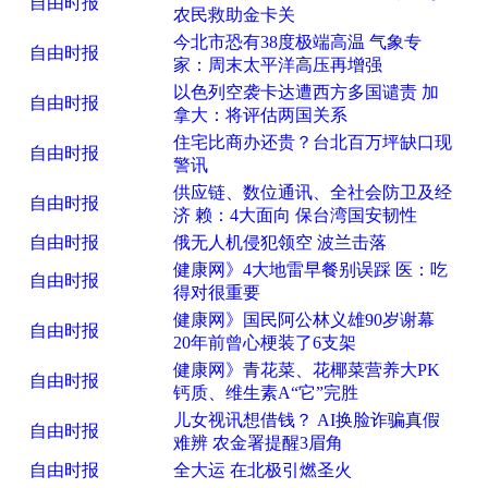
自由时报
农民救助金卡关
今北市恐有38度极端高温 气象专
自由时报
家：周末太平洋高压再增强
以色列空袭卡达遭西方多国谴责 加
自由时报
拿大：将评估两国关系
住宅比商办还贵？台北百万坪缺口现
自由时报
警讯
供应链、数位通讯、全社会防卫及经
自由时报
济 赖：4大面向 保台湾国安韧性
自由时报
俄无人机侵犯领空 波兰击落
健康网》4大地雷早餐别误踩 医：吃
自由时报
得对很重要
健康网》国民阿公林义雄90岁谢幕
自由时报
20年前曾心梗装了6支架
健康网》青花菜、花椰菜营养大PK
自由时报
钙质、维生素A“它”完胜
儿女视讯想借钱？ AI换脸诈骗真假
自由时报
难辨 农金署提醒3眉角
自由时报
全大运 在北极引燃圣火