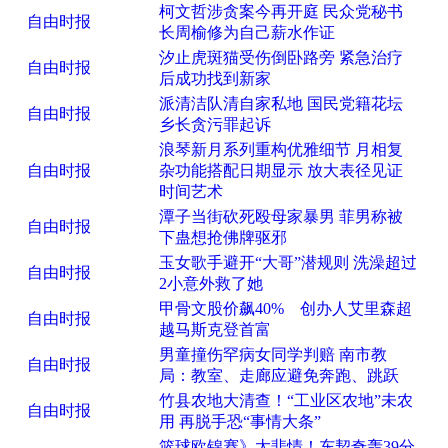
柯文哲涉贪案今再开庭 民众党秘书
自由时报
长周榆修为自己薪水作证
汐止虎斑猫受伤倒卧路旁 紧急治疗
自由时报
后成功找到新家
派清洁队清自家私地 国民党籍花坛
自由时报
乡长贪污罪起诉
浪琴新月系列重构优雅细节 月相复
自由时报
杂功能搭配日期显示 放大表径见证
时间艺术
潭子当街砍死殴母家暴男 菲男称被
自由时报
下蛊想抢佛牌驱邪
玉女歌手避开“大哥”潜规则 洗澡超过
自由时报
2小意外救了她
甲骨文股价飙40% 创办人艾里森超
自由时报
越马斯克登首富
男童撞伤罕病女同学判赔 南市教
自由时报
局：教室、走廊应避免奔跑、跳跃
竹县农地大清查！“工业区农地”未农
自由时报
用 再脱手恐“事情大条”
篮球欧锦赛》太悲情！东契奇轰39分