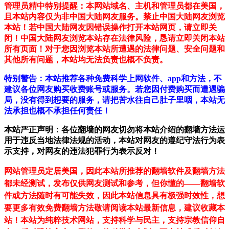
管理员精中特别提醒：本网站域名、主机和管理员都在美国，
且本站内容仅为非中国大陆网友服务。禁止中国大陆网友浏览
本站！若中国大陆网友因错误操作打开本站网页，请立即关
闭！中国大陆网友浏览本站存在法律风险，恳请立即关闭本站
所有页面！对于您因浏览本站所遭遇的法律问题、安全问题和
其他所有问题，本站均无法负责也概不负责。
特别警告：本站推荐各种免费科学上网软件、app和方法，不
建议各位网友购买收费账号或服务。若您因付费购买而遭遇骗
局，没有得到想要的服务，请把苦水往自己肚子里咽，本站无
法承担也概不承担任何责任！
本站严正声明：各位翻墙的网友切勿将本站介绍的翻墙方法运
用于违反当地法律法规的活动，本站对网友的遵纪守法行为表
示支持，对网友的违法犯罪行为表示反对！
网站管理员定居美国，因此本站所推荐的翻墙软件及翻墙方法
都未经测试，发布仅供网友测试和参考，但你懂的——翻墙软
件或方法随时有可能失效，因此本站信息具有极强时效性，想
要更多有效免费翻墙方法敬请阅读本站最新信息，建议收藏本
站！
本站为纯粹技术网站，支持科学与民主，支持宗教信仰自