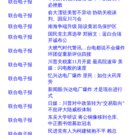
联合电子报
必挫败
俞大㵢驻美暂不异动 协助关税谈
联合电子报
判、因应川习会
联合电子报
南海争端升级 陆设黄岩岛保护区
国民党主席选举 郑丽文：蓝白合须
联合电子报
开诚布公
大燃气时代警讯…台电都说不会爆炸
联合电子报
环团促重新评估四接
川普关税案11月开庭 最高院速审 美
联合电子报
媒：闪电般的速度
忆兴达电厂爆炸 里民：如住火药库
联合电子报
旁
新闻眼∕兴达电厂爆炸 才是现在进行
联合电子报
式
日媒：川普对中政策转为“交易取向”
联合电子报
不批评大陆威权体制
东吴大学研议 蒋公铜像移到仓库、
联合电子报
中正图书馆募款冠名
民进党有人为柯建铭抱不平 赖总
联合电子报