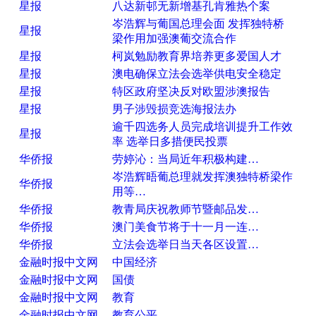
星报
八达新邨无新增基孔肯雅热个案
岑浩辉与葡国总理会面 发挥独特桥
星报
梁作用加强澳葡交流合作
星报
柯岚勉励教育界培养更多爱国人才
星报
澳电确保立法会选举供电安全稳定
星报
特区政府坚决反对欧盟涉澳报告
星报
男子涉毁损竞选海报法办
逾千四选务人员完成培训提升工作效
星报
率 选举日多措便民投票
华侨报
劳婷沁：当局近年积极构建…
岑浩辉晤葡总理就发挥澳独特桥梁作
华侨报
用等…
华侨报
教青局庆祝教师节暨邮品发…
华侨报
澳门美食节将于十一月一连…
华侨报
立法会选举日当天各区设置…
金融时报中文网
中国经济
金融时报中文网
国债
金融时报中文网
教育
金融时报中文网
教育公平