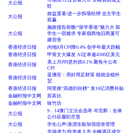
大公报
旺
效益显著/进一步拆墙松绑 业主学生
大公报
双赢
施政报告前瞻/“留学香港”魅力大 留
大公报
学生一宿难求 专家倡商地旧商厦可
建宿舍
香港经济日报
内地8月CPI降0.4% 创半年最大跌幅
香港经济日报
甲骨文大爆发 AI定单逾4500亿美元
美上月PPI意外跌0.1% 聚焦今公布
香港经济日报
CPI
蓝佛安：用好用足财策 稳就业稳外
香港经济日报
贸
香港经济日报
阿里推“高德扫街榜” 发10亿消费补贴
金融时报中文网
苏富比
金融时报中文网
咏竹坊
9．14澳门立法会选举 岑浩辉：全体
大公报
公仆应履职尽责
大公报
学生心声/港漂生盼加强宿舍管理
市场潜力/投资者入市 全幢酒店成交