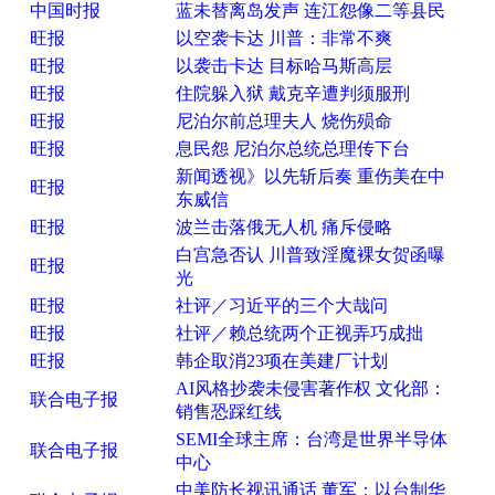
中国时报
蓝未替离岛发声 连江怨像二等县民
旺报
以空袭卡达 川普：非常不爽
旺报
以袭击卡达 目标哈马斯高层
旺报
住院躲入狱 戴克辛遭判须服刑
旺报
尼泊尔前总理夫人 烧伤殒命
旺报
息民怨 尼泊尔总统总理传下台
新闻透视》以先斩后奏 重伤美在中
旺报
东威信
旺报
波兰击落俄无人机 痛斥侵略
白宫急否认 川普致淫魔裸女贺函曝
旺报
光
旺报
社评／习近平的三个大哉问
旺报
社评／赖总统两个正视弄巧成拙
旺报
韩企取消23项在美建厂计划
AI风格抄袭未侵害著作权 文化部：
联合电子报
销售恐踩红线
SEMI全球主席：台湾是世界半导体
联合电子报
中心
中美防长视讯通话 董军：以台制华