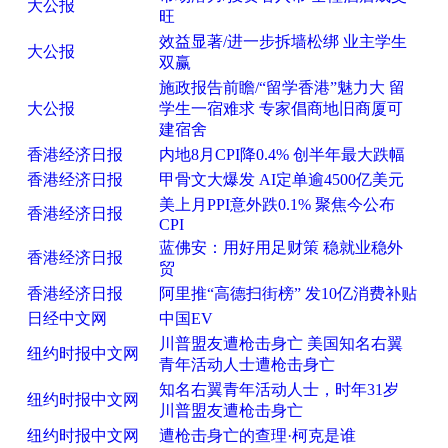
大公报
旺
效益显著/进一步拆墙松绑 业主学生
大公报
双赢
施政报告前瞻/“留学香港”魅力大 留
大公报
学生一宿难求 专家倡商地旧商厦可
建宿舍
香港经济日报
内地8月CPI降0.4% 创半年最大跌幅
香港经济日报
甲骨文大爆发 AI定单逾4500亿美元
美上月PPI意外跌0.1% 聚焦今公布
香港经济日报
CPI
蓝佛安：用好用足财策 稳就业稳外
香港经济日报
贸
香港经济日报
阿里推“高德扫街榜” 发10亿消费补贴
日经中文网
中国EV
川普盟友遭枪击身亡 美国知名右翼
纽约时报中文网
青年活动人士遭枪击身亡
知名右翼青年活动人士，时年31岁
纽约时报中文网
川普盟友遭枪击身亡
纽约时报中文网
遭枪击身亡的查理·柯克是谁