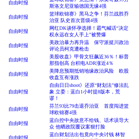
自由时报
斯洛文尼亚输德国无缘4强
篮球欧锦赛》黑马之争！芬兰战胜乔
自由时报
治亚 队史首次晋级4强
网红DK谈怀孕选择！霸气喊话“决定
自由时报
权永远在女人手上”被赞爆
美政治暴力再升温 保守派挺川政治
自由时报
评论员柯克遭枪击
美股收盘》甲骨文狂飙近36％！标普
自由时报
那指创高 台积电ADR涨近4％
美降息预期抵销地缘政治风险 欧股
自由时报
收盘互有涨跌
自由日日shoot》还原“财划法”修法乱
自由时报
象 立委：蓝白1小时提8版本，荒
谬！
芬兰93比79击退乔治亚 首度闯进篮
自由时报
球欧锦赛4强
蓝白控中央故意不给钱、话术误导大
自由时报
众 他晒政院覆议案狠打脸
蓝白财划法出包竟向中央讨钱 林智
自由时报