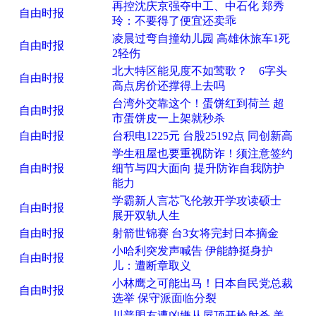
再控沈庆京强夺中工、中石化 郑秀
自由时报
玲：不要得了便宜还卖乖
凌晨过弯自撞幼儿园 高雄休旅车1死
自由时报
2轻伤
北大特区能见度不如莺歌？ 6字头
自由时报
高点房价还撑得上去吗
台湾外交靠这个！蛋饼红到荷兰 超
自由时报
市蛋饼皮一上架就秒杀
自由时报
台积电1225元 台股25192点 同创新高
学生租屋也要重视防诈！须注意签约
自由时报
细节与四大面向 提升防诈自我防护
能力
学霸新人言芯飞伦敦开学攻读硕士
自由时报
展开双轨人生
自由时报
射箭世锦赛 台3女将完封日本摘金
小哈利突发声喊告 伊能静挺身护
自由时报
儿：遭断章取义
小林鹰之可能出马！日本自民党总裁
自由时报
选举 保守派面临分裂
川普盟友遭凶嫌从屋顶开枪射杀 美