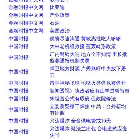
金融时报中文网
比亚迪
金融时报中文网
产业政策
金融时报中文网
石油
金融时报中文网
美国政治
中国时报
侯盼尽速沟通 黄敏惠批吃人够够
中国时报
大林老机组救援 蓝轰畸形政策
厂内警铃大响 地方全不知情 里长批
中国时报
监测通报机制失灵
捍卫地方财源 卢秀燕吁中央放下屠
中国时报
刀
中国时报
击中神秘飞球 地狱火导弹竟被弹开
中国时报
新闻透视》执政者应有山羊过桥智慧
中国时报
朱坦言公式有瑕疵 促政院修法
立委质疑移工焊接 中鼎：台外籍均
中国时报
有证照
中国时报
兴达爆炸 全台供电警戒10天
兴达爆炸 疑法兰出包 台电道歉应变
中国时报
失当