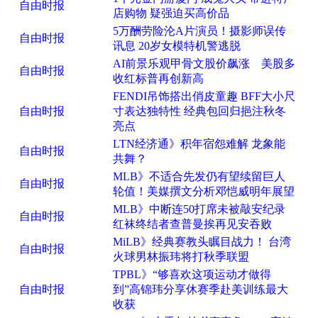
自由时报
店购物 疑强迫买高价品
5万酬劳险沦A片演员！摄影师误传
自由时报
讯息 20岁女模特机警逃脱
AI前景乐观甲骨文股价飙涨 美股多
自由时报
收红标普再创新高
FENDI吊饰搭出俏皮童趣 BFF大小尺
自由时报
寸表达独特性 经典包回归挹注秋冬
亮点
LTN经济通》积年宿怨难解 龙象能
自由时报
共舞？
MLB》不适合先发仍有望续留巨人
自由时报
轮值！美媒撰文分析邓恺威明年展望
MLB》中断连50打席未被敲安纪录
自由时报
红袜终结者查普曼挨再见安吞败
MiLB》经典赛教头瞩目战力！ 台湾
自由时报
火球男林振玮将打秋季联盟
TPBL》“够喜欢这项运动才做得
自由时报
到”高锦玮分享休赛季赴美训练最大
收获