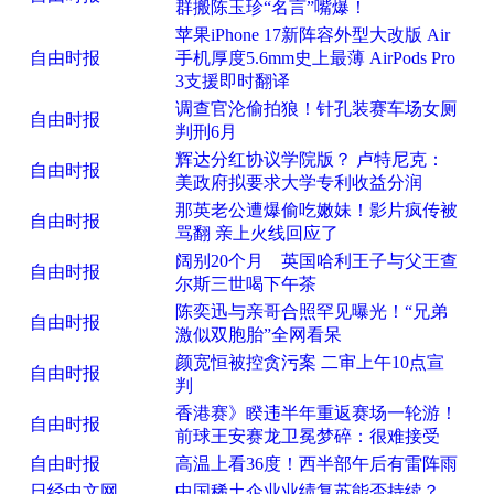
群搬陈玉珍“名言”嘴爆！
苹果iPhone 17新阵容外型大改版 Air
自由时报
手机厚度5.6mm史上最薄 AirPods Pro
3支援即时翻译
调查官沦偷拍狼！针孔装赛车场女厕
自由时报
判刑6月
辉达分红协议学院版？ 卢特尼克：
自由时报
美政府拟要求大学专利收益分润
那英老公遭爆偷吃嫩妹！影片疯传被
自由时报
骂翻 亲上火线回应了
阔别20个月 英国哈利王子与父王查
自由时报
尔斯三世喝下午茶
陈奕迅与亲哥合照罕见曝光！“兄弟
自由时报
激似双胞胎”全网看呆
颜宽恒被控贪污案 二审上午10点宣
自由时报
判
香港赛》睽违半年重返赛场一轮游！
自由时报
前球王安赛龙卫冕梦碎：很难接受
自由时报
高温上看36度！西半部午后有雷阵雨
日经中文网
中国稀土企业业绩复苏能否持续？