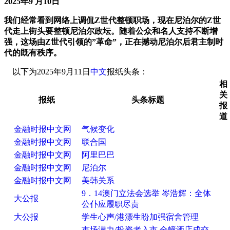
2025年9 月10日
我们经常看到网络上调侃Z世代整顿职场，现在尼泊尔的Z世
代走上街头要整顿尼泊尔政坛。随着公众和名人支持不断增
强，这场由Z世代引领的”革命”，正在撼动尼泊尔后君主制时
代的既有秩序。
以下为2025年9月11日
中文
报纸头条：
相
关
报纸
头条标题
报
道
金融时报中文网
气候变化
金融时报中文网
联合国
金融时报中文网
阿里巴巴
金融时报中文网
尼泊尔
金融时报中文网
美韩关系
9．14澳门立法会选举 岑浩辉：全体
大公报
公仆应履职尽责
大公报
学生心声/港漂生盼加强宿舍管理
市场潜力/投资者入市 全幢酒店成交