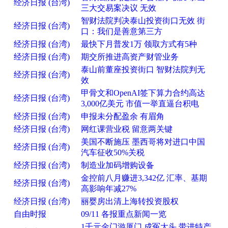
经济日报 (台湾)
三大交易案决议 无效
智财法院判决泰山投资街口无效 街
经济日报 (台湾)
口：我们是善意第三方
经济日报 (台湾)
最快下月普发1万 领取方式有5种
经济日报 (台湾)
期交所推进高资产财管业务
泰山前董座投资街口 智财法院判无
经济日报 (台湾)
效
甲骨文和OpenAI签下算力合约高达
经济日报 (台湾)
3,000亿美元 市值一举直逼台积电
经济日报 (台湾)
申报未分配盈余 有眉角
经济日报 (台湾)
网红课营业税 留意两关键
美国不断施压 墨西哥将对进口中国
经济日报 (台湾)
汽车征收50%关税
经济日报 (台湾)
制造业加码增购设备
金控前八月赚进3,342亿 汇率、基期
经济日报 (台湾)
高影响年减27%
经济日报 (台湾)
丽婴房出清上海转投资股权
自由时报
09/11 各报重点新闻一览
1千元金门游厦门 成冤大头 带进特产