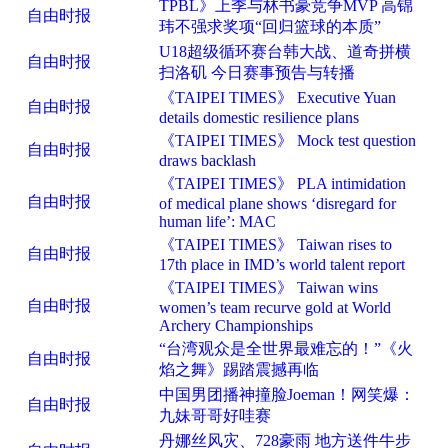
TPBL》上季与林书豪竞争MVP 高锦
自由时报
玮不强求奖项“回归篮球的本质”
U18超级循环赛台韩大战、道奇拼横
自由时报
扫洛矶 今日赛事预告与转播
《TAIPEI TIMES》 Executive Yuan
自由时报
details domestic resilience plans
《TAIPEI TIMES》 Mock test question
自由时报
draws backlash
《TAIPEI TIMES》 PLA intimidation
自由时报
of medical plane shows ‘disregard for
human life’: MAC
《TAIPEI TIMES》 Taiwan rises to
自由时报
17th place in IMD’s world talent report
《TAIPEI TIMES》 Taiwan wins
自由时报
women’s team recurve gold at World
Archery Championships
“台湾观众是全世界最难忘的！”《火
自由时报
焰之舞》踢踏震撼再临
中国男团播神撞脸Joeman！网笑爆：
自由时报
九妹哥哥好哇赛
丹娜丝风灾、728豪雨 地方送件牛步