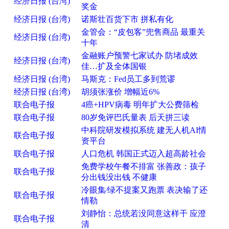
经济日报 (台湾)
奖金
经济日报 (台湾)
诺斯壮百货下市 拼私有化
金管会：“皮包客”兜售商品 最重关
经济日报 (台湾)
十年
金融账户预警七家试办 防堵成效
经济日报 (台湾)
佳…扩及全体国银
经济日报 (台湾)
马斯克：Fed员工多到荒谬
经济日报 (台湾)
胡须张涨价 增幅近6%
联合电子报
4癌+HPV病毒 明年扩大公费筛检
联合电子报
80岁免评巴氏量表 后天拼三读
中科院研发模拟系统 建无人机AI情
联合电子报
资平台
联合电子报
人口危机 韩国正式迈入超高龄社会
免费学校午餐不排富 张善政：孩子
联合电子报
分出钱没出钱 不健康
冷眼集∕绿不提案又跑票 表决输了还
联合电子报
情勒
刘静怡：总统若没同意这样干 应澄
联合电子报
清