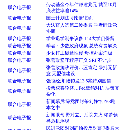
劳动基金今年估赚逾兆元 截至10月
联合电子报
底收益率逾14%
联合电子报
国土计划法 明朝野协商
大法官人选第二波提名 学者吁政党
联合电子报
协商
联合电子报
学业退学制争议多 114大学仍保留
联合电子报
学者：少数政府现象 总统有责解决
联合电子报
少女打工疑遭性侵 母控办案消极
联合电子报
张善政坚守程序正义 SRF不让步
张善政施政评价…蓝肯定 绿批无新
联合电子报
意 无盟催建设
联合电子报
强拉经济 陆拟发13.5兆特别国债
投票权将轮替…Fed鹰鸽对抗 决策复
联合电子报
杂化
新闻幕后∕绿党团封杀刘静怡 在3剧
联合电子报
本之中
新闻眼∕朝野对立、后院失火 赖萧领
联合电子报
导危机浮现
民进党团对刘静怡投反对票 7提名大