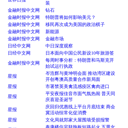
装
金融时报中文网
钻石
金融时报中文网
特朗普将如何影响美元？
金融时报中文网
移民再次成为美国的政治棋子
金融时报中文网
新能源
金融时报中文网
金融市场
日经中文网
中日深度观察
日经中文网
日本面向中国公民新设10年旅游签
每周时事分析：特朗普和马斯克开
金融时报中文网
始试运行执政
岑浩辉与黄坤明会面 推动湾区建设
星报
开创粤澳高质量合作新局面
星报
市署禁英美禽流感疫区禽肉进口
平安夜报佳音市面气氛热闹 普天同
星报
庆喜迎圣诞节
庆回归优惠线上平台月底结束 商会
星报
冀活动恒常化促消费
星报
文化局就郑家大屋围墙受损报警
泰康楼住宅疑拖板短路起火 五男女