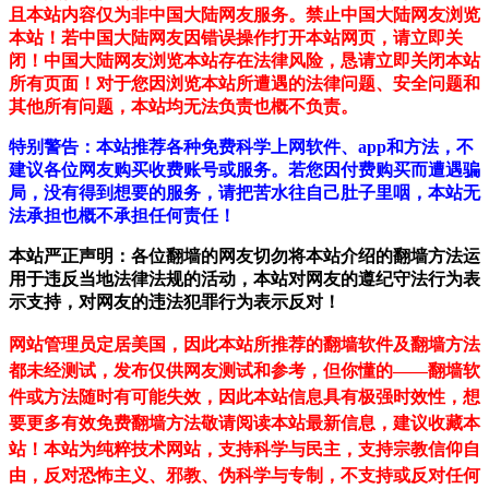
且本站内容仅为非中国大陆网友服务。禁止中国大陆网友浏览
本站！若中国大陆网友因错误操作打开本站网页，请立即关
闭！中国大陆网友浏览本站存在法律风险，恳请立即关闭本站
所有页面！对于您因浏览本站所遭遇的法律问题、安全问题和
其他所有问题，本站均无法负责也概不负责。
特别警告：本站推荐各种免费科学上网软件、app和方法，不
建议各位网友购买收费账号或服务。若您因付费购买而遭遇骗
局，没有得到想要的服务，请把苦水往自己肚子里咽，本站无
法承担也概不承担任何责任！
本站严正声明：各位翻墙的网友切勿将本站介绍的翻墙方法运
用于违反当地法律法规的活动，本站对网友的遵纪守法行为表
示支持，对网友的违法犯罪行为表示反对！
网站管理员定居美国，因此本站所推荐的翻墙软件及翻墙方法
都未经测试，发布仅供网友测试和参考，但你懂的——翻墙软
件或方法随时有可能失效，因此本站信息具有极强时效性，想
要更多有效免费翻墙方法敬请阅读本站最新信息，建议收藏本
站！
本站为纯粹技术网站，支持科学与民主，支持宗教信仰自
由，反对恐怖主义、邪教、伪科学与专制，不支持或反对任何