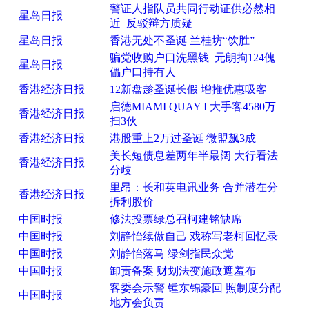
警证人指队员共同行动证供必然相
星岛日报
近 反驳辩方质疑
星岛日报
香港无处不圣诞 兰桂坊“饮胜”
骗党收购户口洗黑钱 元朗拘124傀
星岛日报
儡户口持有人
香港经济日报
12新盘趁圣诞长假 增推优惠吸客
启德MIAMI QUAY I 大手客4580万
香港经济日报
扫3伙
香港经济日报
港股重上2万过圣诞 微盟飙3成
美长短债息差两年半最阔 大行看法
香港经济日报
分歧
里昂：长和英电讯业务 合并潜在分
香港经济日报
拆利股价
中国时报
修法投票绿总召柯建铭缺席
中国时报
刘静怡续做自己 戏称写老柯回忆录
中国时报
刘静怡落马 绿剑指民众党
中国时报
卸责备案 财划法变施政遮羞布
客委会示警 锺东锦豪回 照制度分配
中国时报
地方会负责