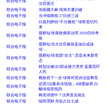
联合电子报
法官团灭
联合电子报
泡面藏大麻 闯海关遭识破
联合电子报
当冲续降税 27日拼三读
白挺刘静怡“不分颜色” 绿祭党纪约
联合电子报
束
观察站∕张善政佛系治理 2026仍待考
联合电子报
验
观察站∕当大法官被抹蓝抹白或抹
联合电子报
绿…
观察站∕绿党团“自主” 恐是未来新常
联合电子报
态
财划法修法5部会接力哭穷 蓝轰恐吓
联合电子报
人民
联合电子报
赖政府下一步 绿将对宪诉法提释宪
还原3法案表决现场…4绿委缺席 白
联合电子报
酸绿假意抵挡
联合电子报
释宪停摆中？法界意见相左
联合电子报
陆民理财 存款占比七成