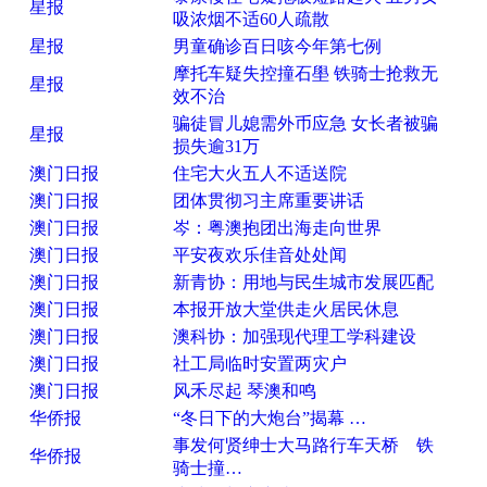
星报
吸浓烟不适60人疏散
星报
男童确诊百日咳今年第七例
摩托车疑失控撞石壆 铁骑士抢救无
星报
效不治
骗徒冒儿媳需外币应急 女长者被骗
星报
损失逾31万
澳门日报
住宅大火五人不适送院
澳门日报
团体贯彻习主席重要讲话
澳门日报
岑：粤澳抱团出海走向世界
澳门日报
平安夜欢乐佳音处处闻
澳门日报
新青协：用地与民生城市发展匹配
澳门日报
本报开放大堂供走火居民休息
澳门日报
澳科协：加强现代理工学科建设
澳门日报
社工局临时安置两灾户
澳门日报
风禾尽起 琴澳和鸣
华侨报
“冬日下的大炮台”揭幕 …
事发何贤绅士大马路行车天桥 铁
华侨报
骑士撞…