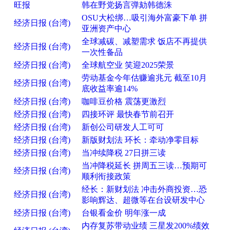
旺报
韩在野党扬言弹劾韩德洙
OSU大松绑…吸引海外富豪下单 拼
经济日报 (台湾)
亚洲资产中心
全球减碳、减塑需求 饭店不再提供
经济日报 (台湾)
一次性备品
经济日报 (台湾)
全球航空业 笑迎2025荣景
劳动基金今年估赚逾兆元 截至10月
经济日报 (台湾)
底收益率逾14%
经济日报 (台湾)
咖啡豆价格 震荡更激烈
经济日报 (台湾)
四接环评 最快春节前召开
经济日报 (台湾)
新创公司研发人工可可
经济日报 (台湾)
新版财划法 环长：牵动净零目标
经济日报 (台湾)
当冲续降税 27日拼三读
当冲降税延长 拼周五三读…预期可
经济日报 (台湾)
顺利衔接政策
经长：新财划法 冲击外商投资…恐
经济日报 (台湾)
影响辉达、超微等在台设研发中心
经济日报 (台湾)
台银看金价 明年涨一成
内存复苏带动业绩 三星发200%绩效