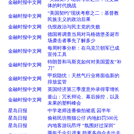
金融时报中文网
体的时代挑战
“美国契约”现状考察之二：基督教
金融时报中文网
民族主义的政治后果
金融时报中文网
仇恨政治与民主党的失败
德国将调查当局对马格德堡圣诞市
金融时报中文网
场袭击者事先了解多少
每周时事分析：在乌克兰朝军已成
金融时报中文网
宣传工具
特朗普和马斯克如何对美国盟友“补
金融时报中文网
刀”
甲烷隐忧：天然气行业将面临新的
金融时报中文网
排放监管
金融时报中文网
英国经济第三季度意外录得零增长
釜山：冗长辩论、幕后操控，以及
金融时报中文网
未果的塑料峰会
星岛日报
中学老师连番偷拍裙底 囚半年
星岛日报
偷裕民坊熊猫公仔 内地妇罚500元
星岛日报
内地客游玩昂坪 “氛围好过深圳”
两年千企引进来 助更多内企走出去