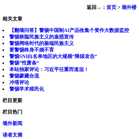
返回→：
首页
>
墙外楼
相关文章
【翻墙问答】警惕中国制AI产品收集个资作大数据监控
警惕狭隘民族主义的蛊惑宣传
警惕网络时代的极端民族主义
要警惕终身不婚不育
警惕SNI白名单地区的大规模“降级攻击”
警惕”性萧条“
本站独家评论：习近平任重而道远！
警惕蒙藏合流
冲塔评论
警惕学术殖民化
栏目更新
栏目热门
墙外新闻
读者文摘