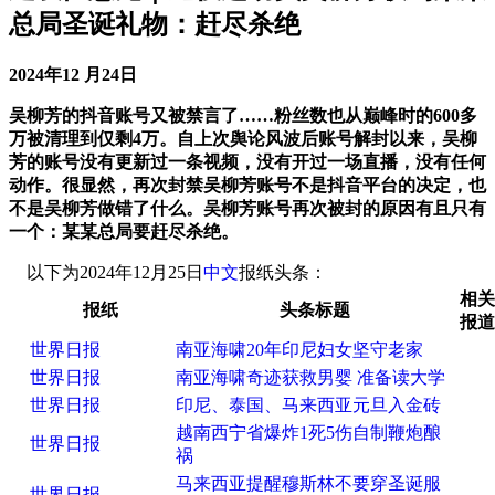
总局圣诞礼物：赶尽杀绝
2024年12 月24日
吴柳芳的抖音账号又被禁言了……粉丝数也从巅峰时的600多
万被清理到仅剩4万。自上次舆论风波后账号解封以来，吴柳
芳的账号没有更新过一条视频，没有开过一场直播，没有任何
动作。很显然，再次封禁吴柳芳账号不是抖音平台的决定，也
不是吴柳芳做错了什么。吴柳芳账号再次被封的原因有且只有
一个：某某总局要赶尽杀绝。
以下为2024年12月25日
中文
报纸头条：
相关
报纸
头条标题
报道
世界日报
南亚海啸20年印尼妇女坚守老家
世界日报
南亚海啸奇迹获救男婴 准备读大学
世界日报
印尼、泰国、马来西亚元旦入金砖
越南西宁省爆炸1死5伤自制鞭炮酿
世界日报
祸
马来西亚提醒穆斯林不要穿圣诞服
世界日报