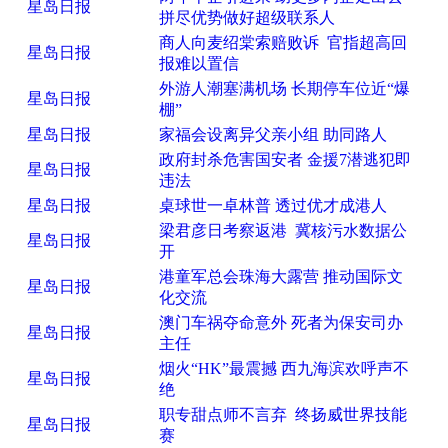
星岛日报
拼尽优势做好超级联系人
商人向麦绍棠索赔败诉 官指超高回
星岛日报
报难以置信
外游人潮塞满机场 长期停车位近“爆
星岛日报
棚”
星岛日报
家福会设离异父亲小组 助同路人
政府封杀危害国安者 金援7潜逃犯即
星岛日报
违法
星岛日报
桌球世一卓林普 透过优才成港人
梁君彦日考察返港 冀核污水数据公
星岛日报
开
港童军总会珠海大露营 推动国际文
星岛日报
化交流
澳门车祸夺命意外 死者为保安司办
星岛日报
主任
烟火“HK”最震撼 西九海滨欢呼声不
星岛日报
绝
职专甜点师不言弃 终扬威世界技能
星岛日报
赛