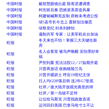
中国时报
戴智慧眼镜出庭 陈宥丞遭调查
中国时报
柯先斩后奏 恐掀派系茶壶风暴
中国时报
柯建铭喊释宪反制 府称未考虑公投
中国时报
绿5县市长今北上 轰财划法修恶
中国时报
绿祭党纪 封杀刘静怡
中国时报
遏制共军 专家：让美军机在台加油
冬天来也不怕！掌握三大关键住新
旺报
房
名人会客室 被鸟声唤醒 吴怡霈好幸
旺报
福
旺报
尹拒到案 宪法法院12／27如期开庭
旺报
川普再放话 收购格陵兰岛
旺报
川普开疆辟土 呼应19世纪主张
旺报
日人均GDP落后韩 连2年G7垫底
旺报
社评／接大陆开放观光善意的球
旺报
社评／第一岛链不足恃
旺报
让位给马斯克 川普指政敌造谣
旺报
运河回归美国 巴拿马呛寸土不让