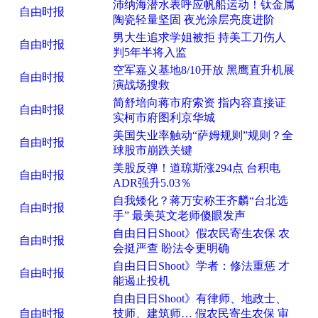
沛纳海潜水表呼应帆船运动！钛金属
自由时报
陶瓷轻量坚固 夜光涂层亮度进阶
男大生追求学姐被拒 持美工刀伤人
自由时报
判5年半将入监
空军嘉义基地8/10开放 黑鹰直升机展
自由时报
演战场搜救
简舒培向蒋市府索资 指内容直接证
自由时报
实柯市府图利京华城
美国失业率触动“萨姆规则”规则？全
自由时报
球股市崩跌关键
美股反弹！道琼斯涨294点 台积电
自由时报
ADR强升5.03％
自我矮化？蒋万安称王齐麟“台北选
自由时报
手” 最美英文老师傻眼发声
自由日日Shoot》假农民寄生农保 农
自由时报
会挺严查 盼法令更明确
自由日日Shoot》学者：修法重惩 才
自由时报
能遏止投机
自由日日Shoot》有律师、地政士、
自由时报
技师、建筑师… 假农民寄生农保 审