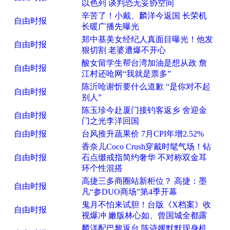
以色列 谈判恐无妥协空间
辛苦了！小戴、麟洋今返国 长荣机
自由时报
长暖广播先曝光
郑中基美女经纪人真面目曝光！他发
自由时报
狠切割 老婆遭爆不开心
酸女留学生帮台湾加油是想从政 詹
自由时报
江村还呛网“我就是票多”
陈沂呛谢忻要什么道歉 “是你对不起
自由时报
别人”
陈玉珍今赴厦门接钓客返乡 舍迎金
自由时报
门之光李洋回国
自由时报
台风推升蔬果价 7月CPI年增2.52%
香奈儿Coco Crush穿戴时髦气场！钻
自由时报
石点缀戒指简约奢华 不对称双金耳
环个性混搭
高捷三多商圈站新柜位？ 高捷：墨
自由时报
凡“参DUO商场”第4季开幕
鬼月不怕来试胆！台版《X档案》收
自由时报
视爆冲 嫩版林心如、曾国城全都露
麟洋配巴黎返台 陈诗媛默默现身机