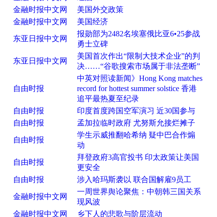
金融时报中文网
美国外交政策
金融时报中文网
美国经济
报勋部为2482名埃塞俄比亚6•25参战
东亚日报中文网
勇士立碑
美国首次作出“限制大技术企业”的判
东亚日报中文网
决……“谷歌搜索市场属于非法垄断”
中英对照读新闻》Hong Kong matches
自由时报
record for hottest summer solstice 香港
追平最热夏至纪录
自由时报
印度首度跨国空军演习 近30国参与
自由时报
孟加拉临时政府 尤努斯允接烂摊子
学生示威推翻哈希纳 疑中巴合作煽
自由时报
动
拜登政府3高官投书 印太政策让美国
自由时报
更安全
自由时报
涉入哈玛斯袭以 联合国解雇9员工
一周世界舆论聚焦：中朝韩三国关系
金融时报中文网
现风波
金融时报中文网
乡下人的悲歌与阶层流动