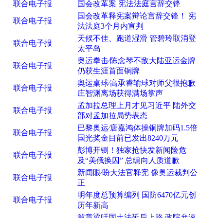
联合电子报
国会改革案 宪法法庭言辞交锋
国会改革释宪案辩论言辞交锋！ 宪
联合电子报
法法庭3个月内宣判
天候不佳、跑道湿滑 管碧玲取消登
联合电子报
太平岛
奥运拳击∕陈念琴不敌大陆亚运金牌
联合电子报
仍获生涯首面铜牌
奥运桌球∕高承睿输球对师父很抱歉
联合电子报
庄智渊离场获得满场掌声
孟加拉总理上月才见习近平 陆外交
联合电子报
部对孟加拉局势表态
巴黎奥运∕唐嘉鸿体操铜牌加码1.5倍
联合电子报
国光奖金目前已发出8240万元
彭博开铡！独家抢快发新闻险危
联合电子报
及“美俄换囚” 总编向人质道歉
新闻眼∕盼大法官释宪 像奥运裁判公
联合电子报
正
明年度总预算编列 国防6470亿元创
联合电子报
历年新高
翁章梁吁国土法延后上路 政院允速