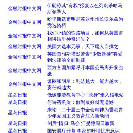
伊朗称其“有权”报复以色列刺杀哈马
金融时报中文网
斯领导人
哈里斯选定明尼苏达州州长沃尔兹为
金融时报中文网
竞选搭档
我们小镇的铁路项目，如何从英国财
金融时报中文网
相讲话里神奇消失？
金融时报中文网
美国大选本无事，天下庸人自扰之
英国首相斯塔默警告“少数暴徒”将受
金融时报中文网
到法律的全面制裁
西方各国加紧呼吁本国公民离开黎巴
金融时报中文网
嫩
饭圈和明星：利益越大，能力越大，
金融时报中文网
责任就越大
星岛日报
低碳能源教育中心 “亲身”走入核电站
星岛日报
何诗蓓凯旋：做到最好就无遗憾
来论｜二十届三中全会精神为香港青
星岛日报
少年爱国主义教育注入新动能
星岛日报
剑后“情归”马会 江旻憓周日履新
星岛日报
国安展厅开幕 李家超吁增忧患意识