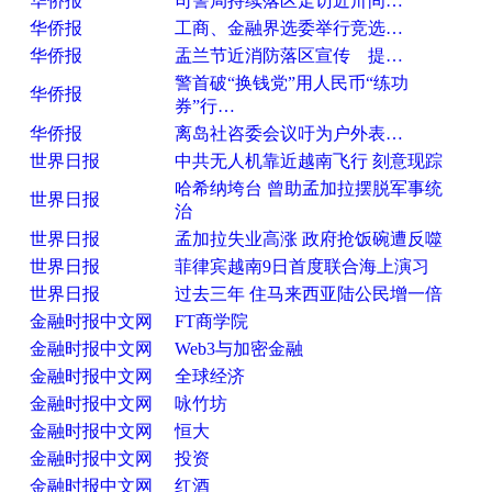
华侨报
司警局持续落区走访近卅间…
华侨报
工商、金融界选委举行竞选…
华侨报
盂兰节近消防落区宣传 提…
警首破“换钱党”用人民币“练功
华侨报
券”行…
华侨报
离岛社咨委会议吁为户外表…
世界日报
中共无人机靠近越南飞行 刻意现踪
哈希纳垮台 曾助孟加拉摆脱军事统
世界日报
治
世界日报
孟加拉失业高涨 政府抢饭碗遭反噬
世界日报
菲律宾越南9日首度联合海上演习
世界日报
过去三年 住马来西亚陆公民增一倍
金融时报中文网
FT商学院
金融时报中文网
Web3与加密金融
金融时报中文网
全球经济
金融时报中文网
咏竹坊
金融时报中文网
恒大
金融时报中文网
投资
金融时报中文网
红酒