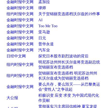
金融时报中文网
孟加拉
金融时报中文网
律师
纽约时报中文网
关于贺锦丽竞选搭档沃尔兹的19件事
金融时报中文网
AI
金融时报中文网
Too Me Too
金融时报中文网
亚马逊
金融时报中文网
日元
金融时报中文网
普华永道
金融时报中文网
汽车业
日经中文网
探究日本股市剧烈波动的背后
明尼苏达州州长沃尔兹将竞选副总统
纽约时报中文网
贺锦丽宣布竞选搭档
贺锦丽宣布竞选搭档 明尼苏达州州
纽约时报中文网
长沃尔兹成为贺锦丽竞选搭档
要么共存，要么毁灭——从巴黎奥运
金融时报中文网
会“变性人”之争说起
积极识变 应变 求变 为中国式现代化
大公报
作贡献
贯彻落实习主席回信精神 夏宝龙提