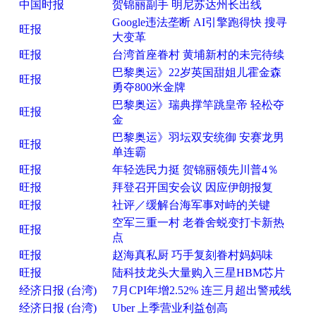
中国时报
贺锦丽副手 明尼苏达州长出线
Google违法垄断 AI引擎跑得快 搜寻
旺报
大变革
旺报
台湾首座眷村 黄埔新村的未完待续
巴黎奥运》22岁英国甜姐儿霍金森
旺报
勇夺800米金牌
巴黎奥运》瑞典撑竿跳皇帝 轻松夺
旺报
金
巴黎奥运》羽坛双安统御 安赛龙男
旺报
单连霸
旺报
年轻选民力挺 贺锦丽领先川普4％
旺报
拜登召开国安会议 因应伊朗报复
旺报
社评／缓解台海军事对峙的关键
空军三重一村 老眷舍蜕变打卡新热
旺报
点
旺报
赵海真私厨 巧手复刻眷村妈妈味
旺报
陆科技龙头大量购入三星HBM芯片
经济日报 (台湾)
7月CPI年增2.52% 连三月超出警戒线
经济日报 (台湾)
Uber 上季营业利益创高