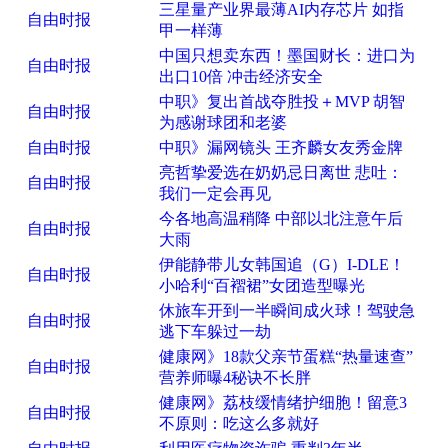
三星量产业界最薄AI内存芯片 如指
自由时报
甲一样薄
中国只想卖东西！墨国财长：进口为
自由时报
出口10倍 冲击经济安全
中职》复出首战夺胜投＋MVP 胡智
自由时报
为感谢球团和老婆
自由时报
中职》漏网镜头 王齐麟女友秀金牌
亮哲挚爱选在奶奶忌日离世 悲吐：
自由时报
我们一定会再见
今各地高温稍降 中部以北注意午后
自由时报
大雨
伊能静带儿女韩国追（G）I-DLE！
自由时报
小哈利“百褶裙”女团造型曝光
休旅车开到一半瞬间成火球！驾驶急
自由时报
逃下车躲过一劫
健康网》18款父亲节蛋糕“热量速查”
自由时报
营养师曝4秘诀不长胖
健康网》荔枝缓情绪护细胞！留意3
自由时报
不原则：吃这么多就好