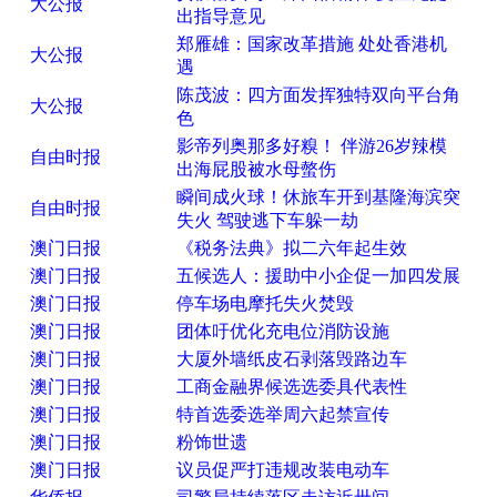
大公报
出指导意见
郑雁雄：国家改革措施 处处香港机
大公报
遇
陈茂波：四方面发挥独特双向平台角
大公报
色
影帝列奥那多好糗！ 伴游26岁辣模
自由时报
出海屁股被水母螫伤
瞬间成火球！休旅车开到基隆海滨突
自由时报
失火 驾驶逃下车躲一劫
澳门日报
《税务法典》拟二六年起生效
澳门日报
五候选人：援助中小企促一加四发展
澳门日报
停车场电摩托失火焚毁
澳门日报
团体吁优化充电位消防设施
澳门日报
大厦外墙纸皮石剥落毁路边车
澳门日报
工商金融界候选选委具代表性
澳门日报
特首选委选举周六起禁宣传
澳门日报
粉饰世遗
澳门日报
议员促严打违规改装电动车