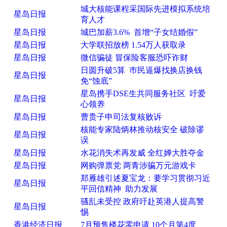
城大核能课程采国际先进模拟系统培
星岛日报
育人才
星岛日报
城巴加薪3.6% 首增“子女结婚假”
星岛日报
大学联招放榜 1.54万人获取录
星岛日报
微信骗徒 冒保险客服恐吓诈财
日圆升破5算 巿民逼爆找换店换钱
星岛日报
免“蚀底”
星岛携手DSE生共同服务社区 吁爱
星岛日报
心领养
星岛日报
曹贵子申司法复核败诉
核能专家陆炳林推动核安全 破除谬
星岛日报
误
星岛日报
水花消失术再发威 全红婵大胜夺金
星岛日报
网购弹票党 两青涉骗万元游戏卡
郑雁雄引述夏宝龙：要学习贯彻习近
星岛日报
平回信精神 助力发展
骚乱未受控 政府吁赴英港人提高警
星岛日报
惕
香港经济日报
7月预售楼花零申请 10个月第4度