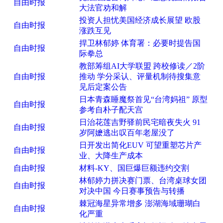
自由时报
大法官劝和解
投资人担忧美国经济成长展望 欧股
自由时报
涨跌互见
捍卫林郁婷 体育署：必要时提告国
自由时报
际拳总
教部筹组AI大学联盟 跨校修读／2阶
自由时报
推动 学分采认、评量机制待搜集意
见后定案公告
日本青森睡魔祭首见“台湾妈祖” 原型
自由时报
参考自朴子配天宫
日治花莲吉野驿前民宅暗夜失火 91
自由时报
岁阿嬷逃出叹百年老屋没了
日开发出简化EUV 可望重塑芯片产
自由时报
业、大降生产成本
自由时报
材料-KY、国巨爆巨额违约交割
林郁婷力拼决赛门票、台湾桌球女团
自由时报
对决中国 今日赛事预告与转播
棘冠海星异常增多 澎湖海域珊瑚白
自由时报
化严重