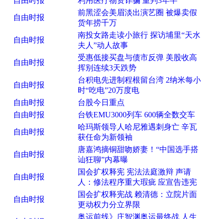
自由时报
利用医疗物资诈骗 重判3年半
前黑涩会美眉淡出演艺圈 被爆卖假
自由时报
货年捞千万
南投女路走读小旅行 探访埔里“天水
自由时报
夫人”动人故事
受惠低接买盘与债市反弹 美股收高
自由时报
挥别连续3天跌势
台积电先进制程根留台湾 2纳米每小
自由时报
时“吃电”20万度电
自由时报
台股今日重点
自由时报
台铁EMU3000列车 600辆全数交车
哈玛斯领导人哈尼雅遇刺身亡 辛瓦
自由时报
获任命为新领袖
唐嘉鸿摘铜甜吻娇妻！“中国选手搭
自由时报
讪狂聊”内幕曝
国会扩权释宪 宪法法庭激辩 声请
自由时报
人：修法程序重大瑕疵 应宣告违宪
国会扩权释宪战 赖清德：立院片面
自由时报
更动权力分立界限
奥运前线》庄智渊奥运最终战 人生