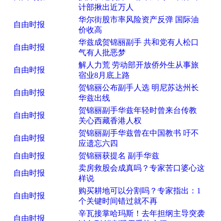
计部揪出近万人
华尔街股市率风险资产反弹 国际油
自由时报
价收高
华兹成贺锦丽副手 共和党有人松口
自由时报
气有人批恶梦
解人力荒 劳动部开放侨外生从事旅
自由时报
宿业8月底上路
贺锦丽公布副手人选 明尼苏达州长
自由时报
华兹出线
贺锦丽副手华兹年轻时曾来台传教
自由时报
关心西藏香港人权
贺锦丽副手华兹曾在中国教书 吁不
自由时报
应遗忘六四
自由时报
贺锦丽获提名 副手华兹
卖房救股会成真吗？专家苦口婆心这
自由时报
样说
购买耕地可以分割吗？专家指出：1
自由时报
个关键时间错过就不再
辛瓦接掌哈玛斯！去年担纲主导突袭
自由时报