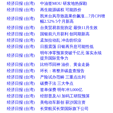
经济日报 (台湾)
中油签MOU 研发地热探勘
经济日报 (台湾)
再生能源碳权 可能跌价
凯米台风导致蔬果价飙涨…7月CPI增
经济日报 (台湾)
幅2.52% 5个月新高
经济日报 (台湾)
台美贸易首批协定 最快11月生效
经济日报 (台湾)
国银前六月获利 创同期新高
经济日报 (台湾)
孟加拉动乱 冲击纺织业
经济日报 (台湾)
日股震荡 日银再升息可能性低
明年净零预算突破千亿元 落实永续
经济日报 (台湾)
提升国际竞争力
经济日报 (台湾)
比特币回神 油价、黄金走扬
经济日报 (台湾)
环长：将整并碳盘查报告
经济日报 (台湾)
产险试办范畴 三重点出列
经济日报 (台湾)
碳费子法 三大争点
经济日报 (台湾)
签单保费 明年冲3,000亿
经济日报 (台湾)
经部普及AI 加码工研院预算
经济日报 (台湾)
美电动车新创 获沙国注资
经济日报 (台湾)
长荣航买长荣国际旗下公司