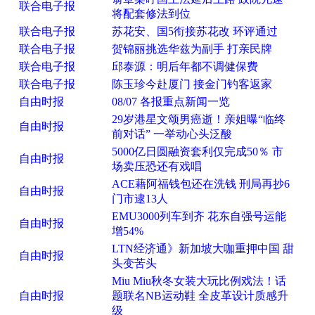
联合电子报
将配套修法到位
联合电子报
苏花安、国5衔接苏花改 环评通过
联合电子报
贺锦丽挑选华兹为副手 打亲民牌
联合电子报
邱泰源：明后年都不调健保费
联合电子报
陈玉珍今赴厦门 接金门钓客返家
自由时报
08/07 各报重点新闻一览
29岁港星文颂男癌逝！亲姐曝“临终
自由时报
前对话” 一举动心头泛酸
5000亿日圆融资套利仅完成50％ 市
自由时报
场卖压恐还有戏唱
ACE藉阿福钱包还在洗钱 刑局再抄6
自由时报
门市逮13人
EMU3000列车到齐 花东自强号运能
自由时报
增54%
LTN经济通》新加坡大咖重押中国 甜
自由时报
头变苦头
Miu Miu秋冬女装大玩比例戏法！话
自由时报
题联名NB运动鞋 全皮革设计质感升
级