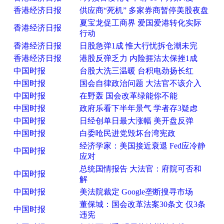
香港经济日报
供应商“死机” 多家券商暂停美股夜盘
夏宝龙促工商界 爱国爱港转化实际
香港经济日报
行动
香港经济日报
日股急弹1成 惟大行忧拆仓潮未完
香港经济日报
港股反弹乏力 内险捱沽太保挫1成
中国时报
台股大洗三温暖 台积电劲扬长红
中国时报
国会自律政治问题 大法官不该介入
中国时报
在野轰 国会改革绿能你不能
中国时报
政府乐看下半年景气 学者存3疑虑
中国时报
日经创单日最大涨幅 美开盘反弹
中国时报
白委呛民进党毁坏台湾宪政
经济学家：美国接近衰退 Fed应冷静
中国时报
应对
总统国情报告 大法官：府院可否和
中国时报
解
中国时报
美法院裁定 Google垄断搜寻市场
董保城：国会改革法案30条文 仅3条
中国时报
违宪