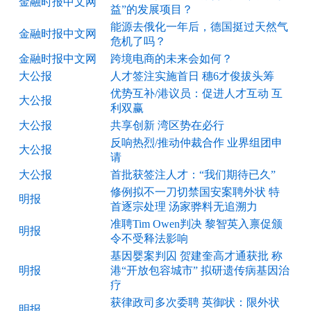
金融时报中文网
益”的发展项目？
能源去俄化一年后，德国挺过天然气
金融时报中文网
危机了吗？
金融时报中文网
跨境电商的未来会如何？
大公报
人才签注实施首日 穗6才俊拔头筹
优势互补/港议员：促进人才互动 互
大公报
利双赢
大公报
共享创新 湾区势在必行
反响热烈/推动仲裁合作 业界组团申
大公报
请
大公报
首批获签注人才：“我们期待已久”
修例拟不一刀切禁国安案聘外状 特
明报
首逐宗处理 汤家骅料无追溯力
准聘Tim Owen判决 黎智英入禀促颁
明报
令不受释法影响
基因婴案判囚 贺建奎高才通获批 称
明报
港“开放包容城市” 拟研遗传病基因治
疗
获律政司多次委聘 英御状：限外状
明报