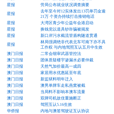
星报
劳局公布就业状况调查摘要
去年至今对12实体发出13罚单罚金逾
星报
21万 个资办持续打击推销电话
星报
大湾区青少年公益年会港启动
星报
换钱党以道具钞诈骗被揭发
星报
新口岸污水截流管盾构隧道贯通
林局强调绝非代表北车可南下亦不具
星报
工作权 与内地驾照互认五月中生效
澳门日报
二常会细审武器管控法
澳门日报
团体质疑楼宇渗漏水必要仲裁
澳门日报
天然气加价最高一成四
澳门日报
家居用水优惠延至年底
澳门日报
新监狱料明年迁入
澳门日报
澳男单牌车走私燕窝被截
澳门日报
当局料不影响本澳车流量
澳门日报
双牌司机故伎重施断正
澳门日报
驾照互认5.16生效
华侨报
内地与澳签驾驶证互认协议