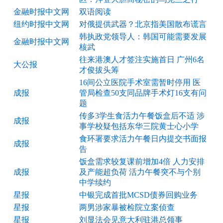
金融时报中文网
双语阅读
纽约时报中文网
对俄提供武器？北京指美国散布谎言
韩执政党领导人：韩国可能需要发展
金融时报中文网
核武
往来港澳人才签注实施首日 广州6名
大公报
才俊拔头筹
16间公立医院手术室需暂时停用 医
成报
管局检查50支同品牌手术灯16支有问
题
传多3学生食活力午餐饭盒后不适 涉
成报
事学校疑包括东华三院黄士心小学
食环署要求活力午餐日内提交书面报
成报
告
饭盒需求较复课前增加4倍 人力安排
成报
及产能超负荷 活力午餐突不与个别
中学续约
星报
中银完成首批MCSD债券回购业务
星报
两男涉家暴被检院立案侦查
星报
刘显法会见意大利驻港总领事