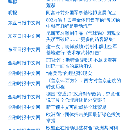
明报
荒谬
明报
阿富汗前外国军事基地拟发展商业
802万辆！去年全体销售车辆“每10辆
东亚日报中文网
中就有1辆”是电动汽车
昆斯著名雕刻作品《气球狗》因观众
东亚日报中文网
失误而破碎……“更多的访客聚集”
这一次，朝鲜威胁对清州-群山空军
东亚日报中文网
基地进行“战术核武器打击”
FT社评：斯特金辞职并不意味着英
金融时报中文网
国统一面临的威胁消失
金融时报中文网
“南美元”的理想和现实
《普京vs.西方》：西方对普京态度的
金融时报中文网
转变历程
德国“交通灯”政府对华政策，究竟谁
金融时报中文网
说了算？总理府还是外交部？
金融时报中文网
新干预主义可能威胁全球贸易
欧洲商业团体抨击美国最新绿色投资
金融时报中文网
举措
欧盟正在推动哪些符合“欧洲共同利