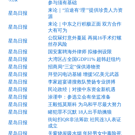
参与须有基础
来论｜“沿途有‘理’”提供珍贵人力资
星岛日报
源
来论｜中东之行积极正面 双方合作
星岛日报
大有可为
公院冧灯意外蔓延 再揭16手术灯螺
星岛日报
丝存风险
星岛日报
国安案聘海外律师 拟修例设限
星岛日报
大湾区占全国GDP11% 超韩赶纽约
星岛日报
招商局“三定”保供港物资
星岛日报
拜登闪电访基辅 增援5亿美元武器
星岛日报
李家超宴请搜救队赞扬专业拼搏
星岛日报
民论政经｜对接中东资金新机遇
星岛日报
涂谨申：参选立会有坐监准备
星岛日报
王毅抵莫斯科 为乌和平尽最大努力
星岛日报
睹犯罪不沉默 18人出手助擒狼
街站扫QR非法筹款 社民连3人表证
星岛日报
成立
星岛日报
关窗烧炭吸水烟 年轻男女中毒险死