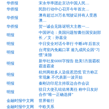
华侨报
宋永华率团赴京访中国人民…
华侨报
民防行动中心召开今年首次…
澳有超过20万名驾驶证持有人受惠
华侨报
澳…
华侨报
贺一诚会见陈讴明大主教一…
中国评论：美国问题智囊任国安副部
明报
长 ／文：孙嘉业
明报
中日安全对话今举行 中断4年后首次
台湾室内免戴口罩 逾九成民众因“习
明报
惯”未除
新华社发6000字报告 批美5方面霸权
明报
霸道霸凌
杭州两校多人染疫惹恐慌 官方称正
明报
常现象 不代表新一波开始
明报
秦刚访印尼主持双边合作会议
驻日大使孔铉佑将离任 称中日友好
明报
合作“唯一正确选择”
金融时报中文网
世界银行
金融时报中文网
中欧关系