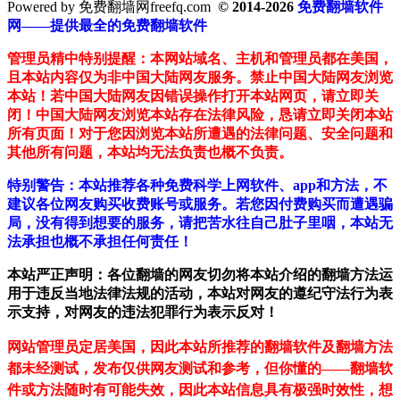
Powered by 免费翻墙网freefq.com
© 2014-2026
免费翻墙软件
网——提供最全的免费翻墙软件
管理员精中特别提醒：本网站域名、主机和管理员都在美国，
且本站内容仅为非中国大陆网友服务。禁止中国大陆网友浏览
本站！若中国大陆网友因错误操作打开本站网页，请立即关
闭！中国大陆网友浏览本站存在法律风险，恳请立即关闭本站
所有页面！对于您因浏览本站所遭遇的法律问题、安全问题和
其他所有问题，本站均无法负责也概不负责。
特别警告：本站推荐各种免费科学上网软件、app和方法，不
建议各位网友购买收费账号或服务。若您因付费购买而遭遇骗
局，没有得到想要的服务，请把苦水往自己肚子里咽，本站无
法承担也概不承担任何责任！
本站严正声明：各位翻墙的网友切勿将本站介绍的翻墙方法运
用于违反当地法律法规的活动，本站对网友的遵纪守法行为表
示支持，对网友的违法犯罪行为表示反对！
网站管理员定居美国，因此本站所推荐的翻墙软件及翻墙方法
都未经测试，发布仅供网友测试和参考，但你懂的——翻墙软
件或方法随时有可能失效，因此本站信息具有极强时效性，想