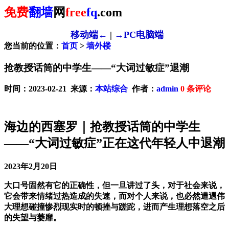
免费
翻墙
网
free
fq
.com
移动端←
|
→PC电脑端
您当前的位置：
首页
>
墙外楼
抢教授话筒的中学生——“大词过敏症”退潮
时间：2023-02-21 来源：
本站综合
作者：
admin
0
条评论
海边的西塞罗｜抢教授话筒的中学生
——“大词过敏症”正在这代年轻人中退潮
2023年2月20日
大口号固然有它的正确性，但一旦讲过了头，对于社会来说，
它会带来情绪过热造成的失速，而对个人来说，也必然遭遇伟
大理想碰撞惨烈现实时的顿挫与蹉跎，进而产生理想落空之后
的失望与萎靡。