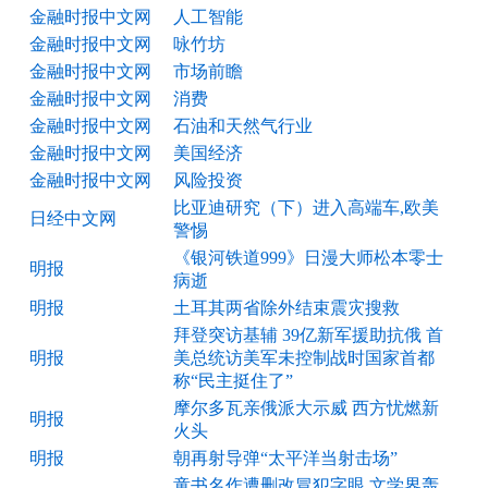
金融时报中文网
人工智能
金融时报中文网
咏竹坊
金融时报中文网
市场前瞻
金融时报中文网
消费
金融时报中文网
石油和天然气行业
金融时报中文网
美国经济
金融时报中文网
风险投资
比亚迪研究（下）进入高端车,欧美
日经中文网
警惕
《银河铁道999》日漫大师松本零士
明报
病逝
明报
土耳其两省除外结束震灾搜救
拜登突访基辅 39亿新军援助抗俄 首
明报
美总统访美军未控制战时国家首都
称“民主挺住了”
摩尔多瓦亲俄派大示威 西方忧燃新
明报
火头
明报
朝再射导弹“太平洋当射击场”
童书名作遭删改冒犯字眼 文学界轰