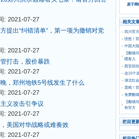
原子网络
: 2021-07-27
相关文
方提出“纠错清单”，第一项为撤销对党
四川官方
愤怒！官
中国大
: 2021-07-27
【翻墙
嘿客入
监管打击，股价暴跌
西安回
: 2021-07-27
这10个
湖北红
晚，郑州地铁5号线发生了什么
震精！
: 2021-07-27
免费翻墙
【翻墙
族主义攻击引争议
有官方
: 2021-07-27
栏目更
锋，美国对华战略或难奏效
: 2021-07-27
栏目热