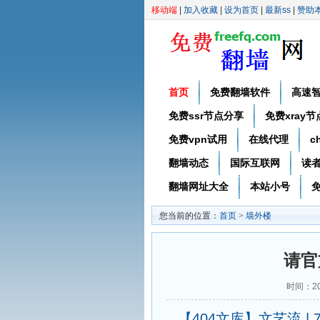
移动端
|
加入收藏
|
设为首页
|
最新ss
|
赞助
首页
免费翻墙软件
高速
免费ssr节点分享
免费xray
免费vpn试用
在线代理
c
翻墙动态
国际互联网
读
翻墙网址大全
本站小号
免
您当前的位置：
首页
>
墙外楼
请官
时间：20
【404文库】文艺流 