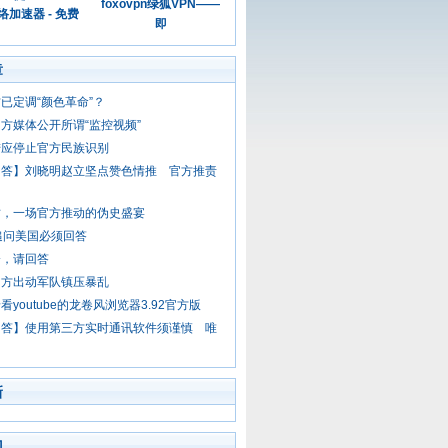
foxovpn绿狐VPN——
加速器 - 免费
即
章
已定调“颜色革命”？
方媒体公开所谓“监控视频”
陆应停止官方民族识别
问答】刘晓明赵立坚点赞色情推 官方推责
坊，一场官方推动的伪史盛宴
追问美国必须回答
会，请回答
官方出动军队镇压暴乱
看youtube的龙卷风浏览器3.92官方版
问答】使用第三方实时通讯软件须谨慎 唯
新
门