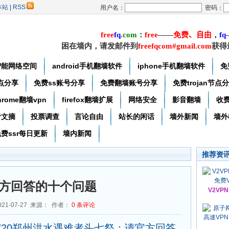
本站
|
RSS
用户名：
密码：
free
f
q
.
com
：
free
——
免费
、自由
，
f
q
困在墙内，请发邮件到
freefqcom#gmail.com
获得
智能网络空间
android手机翻墙软件
iphone手机翻墙软件
免
节点分享
免费ss账号分享
免费翻墙账号分享
免费trojan节点
hrome翻墙vpn
firefox翻墙扩展
网络安全
影音翻墙
收
者文摘
投票调查
言论自由
站长的闲话
墙外新闻
墙外
费ssr每日更新
墙内新闻
推荐资
方回答的十个问题
V2VP
21-07-27 来源： 作者：
0
条评论
| 720郑州洪水遇难者头七祭：请官方回答