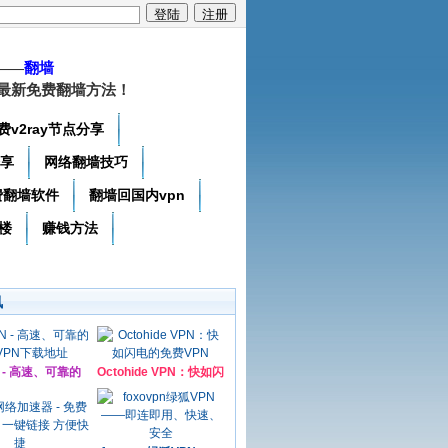
——
翻墙
最新免费翻墙方法！
费v2ray节点分享
分享
网络翻墙技巧
费翻墙软件
翻墙回国内vpn
楼
赚钱方法
讯
N - 高速、可靠的
Octohide VPN：快如闪