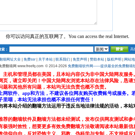
你可以访问真正的互联网了。You can access the real Internet.
高
搜索：
翻墙网址大全
|
免费ssr
|
关于本站
|
联系我们
|
免责声明
|
赞助本站
|
版权声明
|
网站地
 免费翻墙网 www.freefq.com
© 2014-2026
免费翻墙软件网——提供最全的免费翻墙软件fr
、主机和管理员都在美国，且本站内容仅为非中国大陆网友服务
网页，请立即关闭！中国大陆网友浏览本站存在法律风险，恳请
问题和其他所有问题，本站均无法负责也概不负责。
上网软件、app和方法，不建议各位网友购买收费账号或服务。
子里咽，本站无法承担也概不承担任何责任！
勿将本站介绍的翻墙方法运用于违反当地法律法规的活动，本站
推荐的翻墙软件及翻墙方法都未经测试，发布仅供网友测试和参
有极强时效性，想要更多有效免费翻墙方法敬请阅读本站最新信
教信仰自由，反对恐怖主义、邪教、伪科学与专制，不支持或反