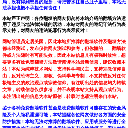
局，没有得到想要的服务，请把苦水往自己肚子里咽，本站无
法承担也概不承担任何责任！
本站严正声明：各位翻墙的网友切勿将本站介绍的翻墙方法运
用于违反当地法律法规的活动，本站对网友的遵纪守法行为表
示支持，对网友的违法犯罪行为表示反对！
网站管理员定居美国，因此本站所推荐的翻墙软件及翻墙方法
都未经测试，发布仅供网友测试和参考，但你懂的——翻墙软
件或方法随时有可能失效，因此本站信息具有极强时效性，想
要更多有效免费翻墙方法敬请阅读本站最新信息，建议收藏本
站！
本站为纯粹技术网站，支持科学与民主，支持宗教信仰自
由，反对恐怖主义、邪教、伪科学与专制，不支持或反对任何
极端主义的政治观点或宗教信仰。有注明出处的信息均为转载
文章，转载信息仅供参考，并不表明本站支持其观点或行为。
未注明出处的信息为本站原创，转载时也请注明来自本站。
鉴于各种免费翻墙软件甚至是收费翻墙软件可能存在的安全风
险及个人隐私泄漏可能，本站提醒各位网友做好各方面的安全
防护措施！本站无法对推荐的翻墙软件、应用或服务等进行全