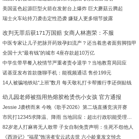
美国蓝色起源巨型火箭在发射台上爆炸 巨大蘑菇云腾起
瑞士火车站持刀袭击定性恐袭 嫌疑人更多细节披露
改判无罪后获171万国赔 女商人林惠荣：不服
中医专家让儿子把脉开药致孕妇流产？还当着患者面剪脚指甲
全国十大“最有钱”的城市 4座存款超10万亿
中学生带早餐入校情节严重者责令退学？当地教育局回应
诺基亚发布首款微聊手机：能视频通话 售价199元
14人被骗地铁站“上班”数月 每天敬礼打卡帮搬行李还倒贴钱
幼儿园老师被指用热熔胶枪烫伤小女孩 官方通报
Jessie J袭榜而来 今晚《歌手2026》第二场直播竞演开赛
市民打12345求降温、降雨 当地回应：超出行政职能受理范围
82岁老人打麻将无人敢带 子女自制免责声明：生死不怨他人
《西游记》“福星”饰演者安云武去世 六小龄童发文悼念