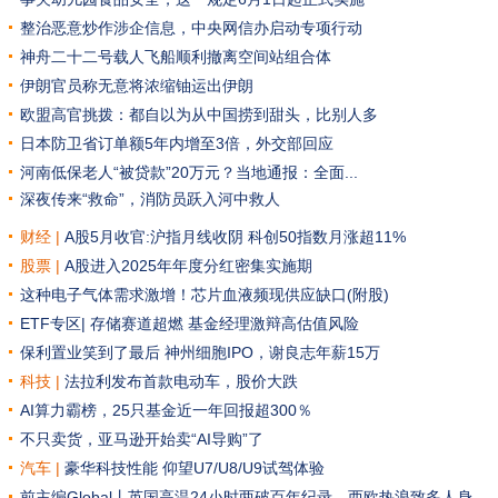
整治恶意炒作涉企信息，中央网信办启动专项行动
神舟二十二号载人飞船顺利撤离空间站组合体
伊朗官员称无意将浓缩铀运出伊朗
欧盟高官挑拨：都自以为从中国捞到甜头，比别人多
日本防卫省订单额5年内增至3倍，外交部回应
河南低保老人“被贷款”20万元？当地通报：全面...
深夜传来“救命”，消防员跃入河中救人
财经 |
A股5月收官:沪指月线收阴 科创50指数月涨超11%
股票 |
A股进入2025年年度分红密集实施期
这种电子气体需求激增！芯片血液频现供应缺口(附股)
ETF专区|
存储赛道超燃 基金经理激辩高估值风险
保利置业笑到了最后
神州细胞IPO，谢良志年薪15万
科技 |
法拉利发布首款电动车，股价大跌
AI算力霸榜，25只基金近一年回报超300％
不只卖货，亚马逊开始卖“AI导购”了
汽车
|
豪华科技性能 仰望U7/U8/U9试驾体验
前主编Global丨英国高温24小时两破百年纪录，西欧热浪致多人身