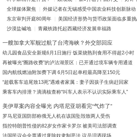
全球媒体聚焦
|
外媒记者在无锡感受中国农业科技创新脉动
东京审判开庭80周年
|
美国经济形势与货币政策面临多重挑
沙漠盐碱地
|
青藏铁路托起西藏经济发展幸福路
一艘加拿大军舰过航了台湾海峡？外交部回应
幼儿园食品安全新规6月1日施行 饭菜烧熟到食用不得超2小时
再被曝光“圈路收费”的泸沽湖景区：已开通过境车辆专用通道
国内航线燃油附加费下调 6月5日起单程最高降至150元
“超载客车追尾致13死”遇难者家属：妻子因孩子生病赶回家
乘客车内排泄？滴滴核查称“叫车人表示不认识实际乘车人”
美伊草案内容全曝光 内塔尼亚胡看完“气炸了”
罗马尼亚国防部称俄无人机在该国坠毁致两人受伤
指控特朗普性侵的82岁女作家卡罗尔 被美司法部调查
法国民议会全票通过废除奴隶制恶法 议员泪洒现场