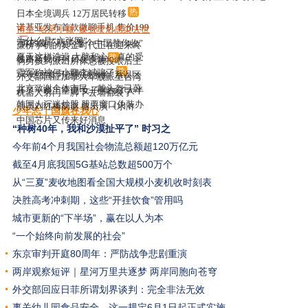
热
日本全境调兵 12万居民转移
诺基亚发布首款微聊手机 售价199
博主“哈尼小微”被虫咬后感染去世
元
为什么是“六张网”
新
“你的麦子熟了 整个中国替你收”
廉价手机的黄金时代正在迎来终
热
夏天这样洗澡 大脑和心脏真的受
热
结
铁路新规6月1日起实施
俩男孩到派出所休息被投喂后主
不了
热
热
雷军称被何小鹏李斌骗了
动干活
“不吃主食可拯救碳水脸”系误区
外交部回应加拿大军舰派至台湾
北京致谢全体市民：戴头盔已蔚
海峡
开了一晚上空调 女子肺白了大半
机器人射门一脚下去墙都裂了
然成风
热
韩国人沉迷炒股 股票窗口伪装办
演员刘红梅病逝 曾出演《水浒
少年志｜国旗在我心
热
公
传》
中国芯片又传来好消息
“种树40年，我和沙漠扯平了”
时习之
新
今年前4个月我国社会物流总额超120万亿元
截至4月底我国5G基站总数超500万个
从“三夏”麦收地图看全国大规模小麦机收时刻表
决胜高考冲刺期，这些“开挂饮食”管用吗
城市更新的“下半场”，赢在以人为本
“一个始终向前发展的社会”
东京审判开庭80周年：严防战争悲剧重演
两岸观察短评｜星河万里共逐梦 两岸同胞向苍穹
外交部回应日菲所谓划界谈判：完全非法无效
事关幼儿园食品安全，这一规定6月1日起正式实施