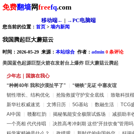
免费
翻墙
网
free
fq
.com
移动端←
|
→PC电脑端
您当前的位置：
首页
>
墙内新闻
我国腾起巨大蘑菇云
时间：2026-05-29 来源：
本站综合
作者：
admin
0
条评论
美国蓝色起源巨型火箭在发射台上爆炸 巨大蘑菇云腾起
少年志｜国旗在我心
“种树40年 我和沙漠扯平了”
|
“钢铁”见证 中塞友谊
韧性增长、结构优化
|
抢险救援守护安全底线
|
致敬科技
新华社权威速览
|
文博日历
|
5G基站
|
数融生活
|
TCG
AI中国
|
赣鄱红韵
|
揭秘氢能安全极限试炼场
|
减损助丰
一个亮相 代代传唱
|
决胜高考冲刺期 这些“开挂饮食”管用吗
科学家精神是什么？
|
政绩观
|
新时代的中国外交
|
好评