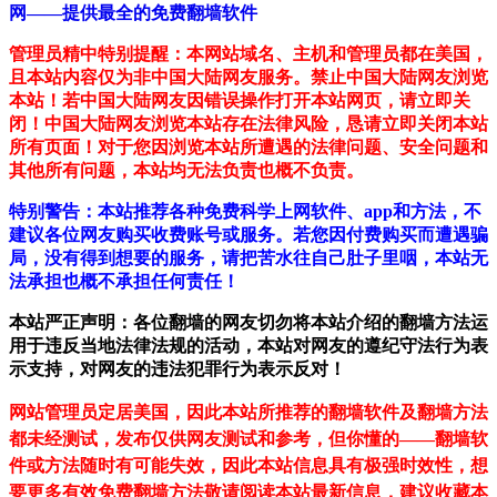
网——提供最全的免费翻墙软件
管理员精中特别提醒：本网站域名、主机和管理员都在美国，
且本站内容仅为非中国大陆网友服务。禁止中国大陆网友浏览
本站！若中国大陆网友因错误操作打开本站网页，请立即关
闭！中国大陆网友浏览本站存在法律风险，恳请立即关闭本站
所有页面！对于您因浏览本站所遭遇的法律问题、安全问题和
其他所有问题，本站均无法负责也概不负责。
特别警告：本站推荐各种免费科学上网软件、app和方法，不
建议各位网友购买收费账号或服务。若您因付费购买而遭遇骗
局，没有得到想要的服务，请把苦水往自己肚子里咽，本站无
法承担也概不承担任何责任！
本站严正声明：各位翻墙的网友切勿将本站介绍的翻墙方法运
用于违反当地法律法规的活动，本站对网友的遵纪守法行为表
示支持，对网友的违法犯罪行为表示反对！
网站管理员定居美国，因此本站所推荐的翻墙软件及翻墙方法
都未经测试，发布仅供网友测试和参考，但你懂的——翻墙软
件或方法随时有可能失效，因此本站信息具有极强时效性，想
要更多有效免费翻墙方法敬请阅读本站最新信息，建议收藏本