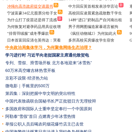
热
新
冲绳向高市政府提交请愿书
中方回应英首相发表涉华言论
热
宁波富豪34亿元股票分给子女
高校回应凌晨紧急疏散数千学生
新
为什么打了疫苗还是得了流感
14种“进口”奶制品产自河南出租
为何恢复对避孕药品用具征收增
房
男子用网图编造家暴谣言被拘
热
热
值税
“排骨羽绒服”成冬季爆款
《疯狂动物城2》为何如此火
新
日本首富回应清仓英伟达：哭着
多所高校买房爆改学生宿舍
卖的
中央政治局集体学习，为何聚焦网络生态治理？
热
学习进行时
习近平向老挝国家主席通伦致贺电
专列、雪假、滑雪场开板 北方各地迎来“冰雪热”
60万米高空瞰吉林热雪开板
京彩不设限·经济热力站
微电影｜手账里的500万
第四集：深刻把握中华文明的突出特性
中国代表致函联合国秘书长严正批驳日方无理狡辩
多国政府和国际人士重申坚定奉行一个中国原则
阿勒泰“雪假”首日 点燃青少年冰雪热情
举报公职人员后喝农药烟花爆竹店主已去世
中国海警依法驱离日非法进入我钓鱼岛领海船只