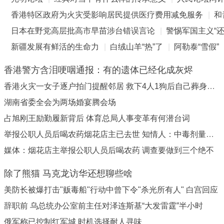
香港特区政府为火灾受影响居民提供医疗费用减免服务
|
和
日本在野党高层批高市早苗涉台错误言论
|
警惕军国主义“还
新疆发展有鲜活的生命力
|
白绒山羊“热”了
|
阿勒泰“雪假”
香港警方含泪哽咽通报：有的遗体已经化成灰烬
香港火灾一女子逐户拍门提醒邻居 救下4人1狗后自己葬身火海
湖南省委全会为两场婚宴腾会场
占旭刚王励勤履新背后 体育总局人事变革有何潜台词
举报公职人员后喝农药烟花店主已去世 知情人：中毒剂量太大
媒体：烟花店主举报公职人员后喝农药 调查要做到三个绝不
除了熊猫 马克龙访华还想聊些啥
美防长被爆打击"贩毒船"行动中曾下令"杀光所有人" 白宫回应
辞职前 乌总统办公室前主任对泽连斯基“大发雷霆”半小时
俄军称已控制红军城 时机选择耐人寻味