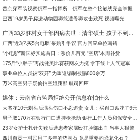
普京穿军装视察俄军一指挥所：俄军在整个接触线完全掌握主动权
巴西19岁男子爬进动物园狮笼遭母狮攻击致死 视频曝光
广西33岁驻村女干部因病去世：清华硕士 孩子不到一岁
广西“近3亿买5台电脑”采购引争议 官方回应单位写错
“小电驴”新国标实施首日：涨价几百元 “空店”本周补货
175斤“小胖子”再战健美比赛获网友力挺 拿下线上人气冠军
事业单位人员被“双开” 为重返编制被骗800余万
万米高空男子疑偷拍空姐腿部 航司回应
媒体：云南省市监局拒绝公开信息在怕什么
大爷花10元剃头后满头伤口不忍追责 女儿：买创口贴花了6元
男子取170万在银行门口遭持枪抢劫 银行工作人员和保安全程观望
23岁女护士扎针失败后遭患者家属殴打脸部出血 当事人报警
四川自贡一村民用了多年的垫脚石 竟是重要的恐龙化石？