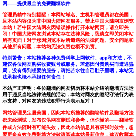
网——提供最全的免费翻墙软件
管理员精中特别提醒：本网站域名、主机和管理员都在美国，
且本站内容仅为非中国大陆网友服务。禁止中国大陆网友浏览
本站！若中国大陆网友因错误操作打开本站网页，请立即关
闭！中国大陆网友浏览本站存在法律风险，恳请立即关闭本站
所有页面！对于您因浏览本站所遭遇的法律问题、安全问题和
其他所有问题，本站均无法负责也概不负责。
特别警告：本站推荐各种免费科学上网软件、app和方法，不
建议各位网友购买收费账号或服务。若您因付费购买而遭遇骗
局，没有得到想要的服务，请把苦水往自己肚子里咽，本站无
法承担也概不承担任何责任！
本站严正声明：各位翻墙的网友切勿将本站介绍的翻墙方法运
用于违反当地法律法规的活动，本站对网友的遵纪守法行为表
示支持，对网友的违法犯罪行为表示反对！
网站管理员定居美国，因此本站所推荐的翻墙软件及翻墙方法
都未经测试，发布仅供网友测试和参考，但你懂的——翻墙软
件或方法随时有可能失效，因此本站信息具有极强时效性，想
要更多有效免费翻墙方法敬请阅读本站最新信息，建议收藏本