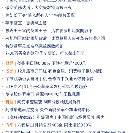
做空英伟达后，大空头对特斯拉开火
美防长下令“杀光所有人”？特朗普回应
苹果官宣：更换AI主管
被逐出王室的英国王子，活在爱泼斯坦案阴影下
占旭刚王励勤履新背后，体育总局人事变革有何潜台词
特朗普罕见点名乌克兰腐败问题
花30万买金条送孙子？所长、行长都上门了
财经 |
创指半日跌0.88％ 下跌个股近4000只
股票 |
12月股市开门红 有色金属、消费电子板块领涨
字节跳动否认自研手机 合作方中兴通讯强势涨停
ETF专区|
11月份公募基金发行延续回暖趋势
梦洁股份罗生门
普源精电IPO前王悦涨薪
科技 |
问变求变应变 AI赋能投顾破局前行
阿维塔递表港交所 央企新能源车企加速资本化
《疯狂动物城2》引爆票房！中国电影市场再显“虹吸力”
汽车
|
方程豹11月销售37405台 同比增长339%
前主编Global丨反贪污抗议活动席卷菲律宾，贪污丑闻会扳倒总统