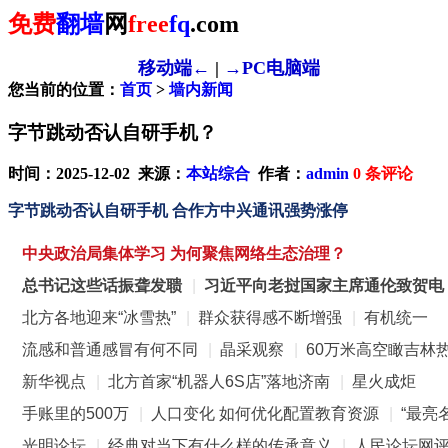
免费
翻墙
网
free
fq
.com
移动端←
|
→PC电脑端
您当前的位置：
首页
>
墙内新闻
字节跳动否认自研手机？
时间：2025-12-02 来源：
本站综合
作者：
admin
0
条评论
字节跳动否认自研手机 合作方中兴通讯强势涨停
中央政治局集体学习 为何聚焦网络生态治理？
总书记这些话振聋发聩
|
习近平向老挝国家主席通伦致贺电
北方各地迎来“冰雪热”
|
群众获得感不断增强
|
有机统一
流感和普通感冒有何不同
|
晶采观察
|
60万米高空瞰吉林
新华视点
|
北方首家“机器人6S店”落地济南
|
星火成炬
手账里的500万
|
人口变化 如何优化配置教育资源
|
“最亮
光明论坛
|
经典对当下有什么样的传承意义
|
人民论坛网