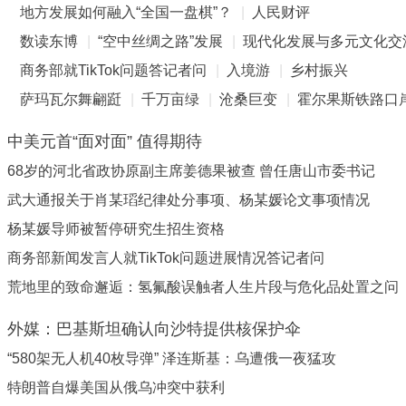
地方发展如何融入“全国一盘棋”？
|
人民财评
数读东博
|
“空中丝绸之路”发展
|
现代化发展与多元文化交
商务部就TikTok问题答记者问
|
入境游
|
乡村振兴
萨玛瓦尔舞翩跹
|
千万亩绿
|
沧桑巨变
|
霍尔果斯铁路口
中美元首“面对面” 值得期待
68岁的河北省政协原副主席姜德果被查 曾任唐山市委书记
武大通报关于肖某瑫纪律处分事项、杨某媛论文事项情况
杨某媛导师被暂停研究生招生资格
商务部新闻发言人就TikTok问题进展情况答记者问
荒地里的致命邂逅：氢氟酸误触者人生片段与危化品处置之问
外媒：巴基斯坦确认向沙特提供核保护伞
“580架无人机40枚导弹” 泽连斯基：乌遭俄一夜猛攻
特朗普自爆美国从俄乌冲突中获利