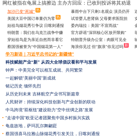
网红被指在龟展上搞擦边 主办方回应：已收到投诉将其劝退
热
加沙已变“死城”
暴雨中台下只剩1名观众 演员仍开
热
美国大豆中国订单量仍为零
演
试管婴儿患肾病 父母要求医院担
热
始祖鸟烟花秀引争议 日喀则通报
全责
委内瑞拉：美国“不宣而战”
新
热
特朗普：我们在乌克兰战争中赚
官方辟谣“深圳核心区放开限购”
钱了
穿始祖鸟是为亲近自然而非看它
特朗普升级办公室：肉眼可见全
新
炸山
蔡国强被誉为“中国烟花第一人”
是黄金
海浪你见过 但“旗浪”你见过吗
学习新语｜习近平总书记的“新疆情”
科技赋能产业“新”
从四大全球倡议看和平与发展
钟声：中美完全可以相互成就、共同繁荣
一起解锁“美丽中国”新成就
铭记历史 缅怀先烈
从历史到未来 吉林航空产业书写新篇章
人民财评：持续深化科技创新与产业创新的联动
中马跨境“双枢纽”建设助力“空中丝绸之路”发展
“走读中国”欧亚记者团聚焦中国乡村振兴实践
龟兹故地，萨玛瓦尔舞翩跹
蔡国强喜马拉雅山脉烟花秀引发关注，日喀则通报