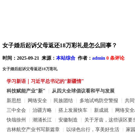
女子婚后起诉父母返还18万彩礼是怎么回事？
时间：2025-09-21 来源：
本站综合
作者：
admin
0
条评论
女子婚后起诉父母返还18万彩礼
学习新语｜习近平总书记的“新疆情”
科技赋能产业“新”
|
从四大全球倡议看和平与发展
新思想
|
网络安全
|
民族团结
|
多地试鸣防空警报
|
共同
三中全会
|
治疆方略
|
搭上发展快车
|
新成就
|
网络安全
快哉徐州
|
潮涌长江
|
安徽制造
|
关于牙齿，这些误区要
吉林航空产业书写新篇章
|
以绿色出行，享美好生活
|
家