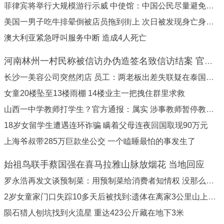
菲律宾将举行大规模游行示威 中使馆：中国公民尽量避免外出
美国一男子吃牛排晕倒被店员拖到街上 次日被发现身亡身体发紫
澳大利亚紧急呼叫服务中断 造成4人死亡
河南林州一村民称被信访办伪造签名致信访结案 官方通报
长沙一美容公司突然闭店 员工：两老板出差失联疑在泰国出事
女童20楼坠至13楼雨棚 14楼业主一把拽住群里求救
山西一中学教师打学生？官方通报：属实 涉事教师暂停教学工作
18岁女留学生遭遇连环诈骗 瞒着父母连夜回国取现90万元
上海爷叔带285万巨款坐公交 一个瞌睡最怕的事发生了
始祖鸟联手蔡国强在喜马拉雅山脉放烟花 当地回应
罗永浩再发文谈预制菜：用预制菜给消费者知情权 没那么复杂
2岁女童家门口失踪10多天后被找到:遗体在离家3公里山上石缝中
陨石猎人刨坑找到火流星 重达423公斤藏在地下3米