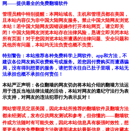
网——提供最全的免费翻墙软件
管理员精中特别提醒：本网站域名、主机和管理员都在美国，
且本站内容仅为非中国大陆网友服务。禁止中国大陆网友浏览
本站！若中国大陆网友因错误操作打开本站网页，请立即关
闭！中国大陆网友浏览本站存在法律风险，恳请立即关闭本站
所有页面！对于您因浏览本站所遭遇的法律问题、安全问题和
其他所有问题，本站均无法负责也概不负责。
特别警告：本站推荐各种免费科学上网软件、app和方法，不
建议各位网友购买收费账号或服务。若您因付费购买而遭遇骗
局，没有得到想要的服务，请把苦水往自己肚子里咽，本站无
法承担也概不承担任何责任！
本站严正声明：各位翻墙的网友切勿将本站介绍的翻墙方法运
用于违反当地法律法规的活动，本站对网友的遵纪守法行为表
示支持，对网友的违法犯罪行为表示反对！
网站管理员定居美国，因此本站所推荐的翻墙软件及翻墙方法
都未经测试，发布仅供网友测试和参考，但你懂的——翻墙软
件或方法随时有可能失效，因此本站信息具有极强时效性，想
要更多有效免费翻墙方法敬请阅读本站最新信息，建议收藏本