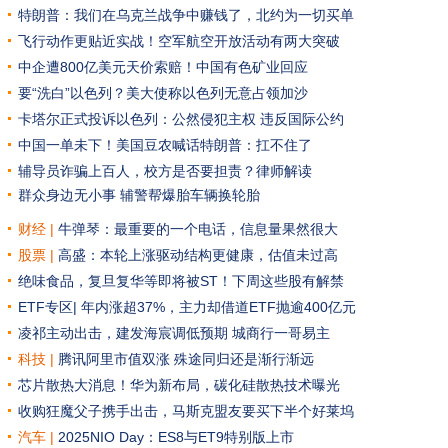
特朗普：我们在乌克兰战争中赚钱了，北约为一切买单
飞行动作更贴近实战！空军航空开放活动有两大突破
中企遭800亿美元天价索赔！中国有色矿业回应
要“洗白”以色列？美大使称以色列无意占领加沙
卡塔尔正式投诉以色列：公然侵犯主权 违反国际公约
中国一单未下！美国豆农喊话特朗普：扛不住了
辅导员诈骗上百人，校方是否要担责？律师解读
群众身边无小事 辅警帮爆胎车辆换轮胎
财经 |
牛弹琴：最重要的一个电话，信息量果然很大
股票 |
高盛：本轮上涨驱动结构更健康，估值未过高
绝味食品，复旦复华等即将被ST！下周这些股有解禁
ETF专区|
年内涨超37%，主力却借道ETF抛逾400亿元
凌祁主动出击，建发海宸调低预期
城商行一哥易主
科技 |
腾讯阿里市值双涨 殊途同归还是渐行渐远
芯片散热大消息！华为新布局，碳化硅散热技术曝光
收购狂魔父子携手出击，马斯克盟友要买下半个好莱坞
汽车
|
2025NIO Day：ES8与ET9特别版上市