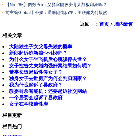
【No.286】图数Pro丨父婴室能改变育儿刻板印象吗？
前主编Global丨外媒：通胀隐忧仍在，美联储为何毅然
返回→：
首页
>
墙内新闻
相关文章
大陆独生子女父母失独的概率
新郎起诉称新娘“不让碰”？
为什么女子坐飞机后心跳骤停去世？
女子控告丈夫婚内强奸案结果如何呢？
董事长饭局后性侵女子？
独身女子去世房产为何会判归国家？
我为什么起诉了县政府？
教委封杀智能机：还要起诉社交网站
一个居委会起诉了县政府
女子在学校遭性虐
栏目更新
栏目热门