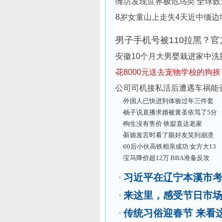
潍坊发现世界极危鸟类 全球
8岁女童山上走失4天近中缅边
男子手机号被110拉黑？
安徽10个月大男婴栽进家中洗
花8000元送去宠物学校的狗
公司司机接私活后遭遇车祸能
外国人已快进到体验过年三件套
了
热
杨子说直播求婚被黄圣依骂了5分
文博馆里品年味儿
钟
狗生没有售价 铁腚直达老家
柯洁评论区被3个字刷屏
热
新娘发言时看了眼好友笑到崩溃
戚薇赛博白蛇造型美哭
00后小伙高铁相亲成功 女方大13
碰下手机钱就会被盗？谣言
岁
宝马降价超12万 BBA准备反攻
外交部再次敦促菲撤走美中导系
统
婆婆看到儿媳买的对联后反应亮
习近平在辽宁本溪市
来这里，感受节日市
传统习俗迎春节 来看