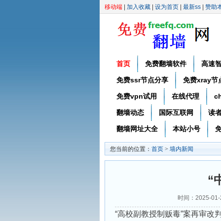
移动端
|
加入收藏
|
设为首页
|
最新ss
|
赞助
首页
免费翻墙软件
高速
免费ssr节点分享
免费xray
免费vpn试用
在线代理
c
翻墙动态
国际互联网
读
翻墙网址大全
本站小号
免
您当前的位置：
首页
>
墙内新闻
“
时间：2025-01
“高校副教授制贩毒”案再审改