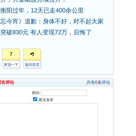
衡阳过年，12天已走400余公里
难忘今宵》道歉：身体不好，对不起大家
破830元 有人变现72万，后悔了
7
来顶一下
返回首页
匿名评论
共有
0
条评论
密码:
匿名发表