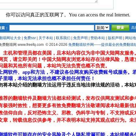
你可以访问真正的互联网了。You can access the real Internet.
高
搜索：
翻墙网址大全
|
免费ssr
|
关于本站
|
联系我们
|
免责声明
|
赞助本站
|
版权声明
|
网站地
 免费翻墙网 www.freefq.com
© 2014-2026
免费翻墙软件网——提供最全的免费翻墙软件fr
、主机和管理员都在美国，且本站内容仅为非中国大陆网友服务
网页，请立即关闭！中国大陆网友浏览本站存在法律风险，恳请
问题和其他所有问题，本站均无法负责也概不负责。
上网软件、app和方法，不建议各位网友购买收费账号或服务。
子里咽，本站无法承担也概不承担任何责任！
勿将本站介绍的翻墙方法运用于违反当地法律法规的活动，本站
推荐的翻墙软件及翻墙方法都未经测试，发布仅供网友测试和参
有极强时效性，想要更多有效免费翻墙方法敬请阅读本站最新信
教信仰自由，反对恐怖主义、邪教、伪科学与专制，不支持或反
文章，转载信息仅供参考，并不表明本站支持其观点或行为。未
翻墙软件可能存在的安全风险及个人隐私泄漏可能，本站提醒各