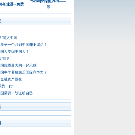
foxovpn绿狐VPN——
加速器 - 免费
即
章
民”涌入中国
车厘子一个月到中国却不腐烂？
中国人专骗中国人？
边”简史
中国规模最大的一起示威
中国牛羊养殖缺乏国际竞争力？
府金融资产巨变
弱势一代”
中国需要一战证明自己
新
门