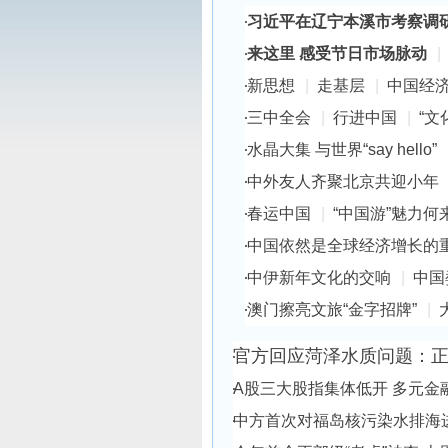
习近平在辽宁本溪市考察调
来这里 感受节日市场脉动
|
新思想
|
走基层
|
中国经
三中全会
|
行进中国
|
“文
水晶大集 与世界“say hello”
中外友人齐聚北京共迎小年
春运中国
|
“中国游”魅力何
中国依然是全球经济增长的
中伊新年文化的交响
|
中国
澳门擦亮文旅“金字招牌”
|
官方回应菏泽水质问题：正
A股三大股指集体低开 多元金
中方首次对福岛核污染水排海