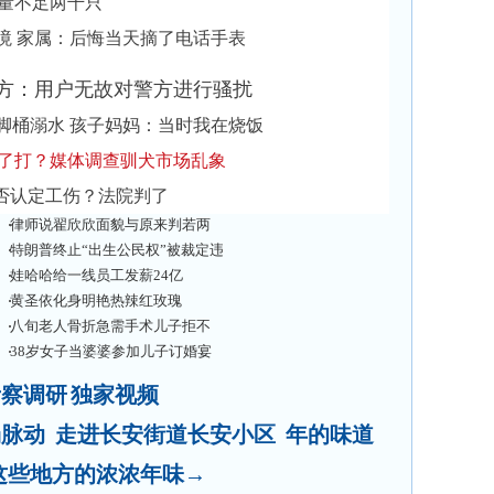
数量不足两千只
境 家属：后悔当天摘了电话手表
官方：用户无故对警方进行骚扰
脚桶溺水 孩子妈妈：当时我在烧饭
挨了打？媒体调查驯犬市场乱象
否认定工伤？法院判了
律师说翟欣欣面貌与原来判若两
人
热
特朗普终止“出生公民权”被裁定违
宪
娃哈哈给一线员工发薪24亿
黄圣依化身明艳热辣红玫瑰
八旬老人骨折急需手术儿子拒不
签字
38岁女子当婆婆参加儿子订婚宴
考察调研
独家视频
场脉动
走进长安街道长安小区
年的味道
这些地方的浓浓年味→