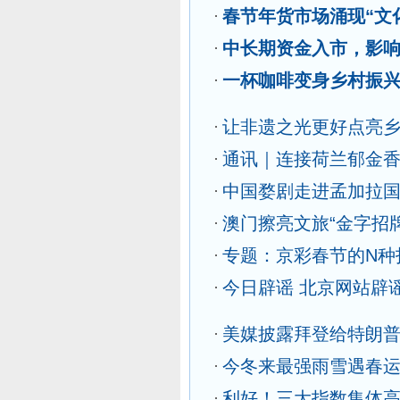
春节年货市场涌现“文
中长期资金入市，影
一杯咖啡变身乡村振
让非遗之光更好点亮
通讯｜连接荷兰郁金
中国婺剧走进孟加拉
澳门擦亮文旅“金字招牌
专题：京彩春节的N种
今日辟谣
北京网站辟
美媒披露拜登给特朗普
今冬来最强雨雪遇春运
利好！三大指数集体