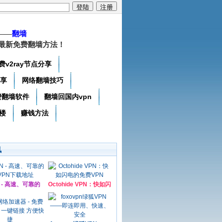
——
翻墙
最新免费翻墙方法！
费v2ray节点分享
分享
网络翻墙技巧
费翻墙软件
翻墙回国内vpn
楼
赚钱方法
讯
N - 高速、可靠的
Octohide VPN：快如闪