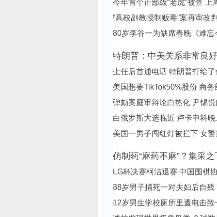
今年首个正部级“老虎”被查 
“高校副教授制贩毒”案再审改
80岁李谷一为缺席春晚《难忘
特朗普：中美关系非常良
上任后首通电话 特朗普打给了
美国想要TikTok50%股份 商
弹劾案庭审辩论白热化 尹锡
白俄罗斯大选临近 卢卡申科
美国一男子闯红灯被拦下 女
仿制药“麻药不麻”？集采
LG杯决赛柯洁退赛 中国围棋
38岁男子捅死一对夫妇后自残
12岁男生学校厕所里遭电击致