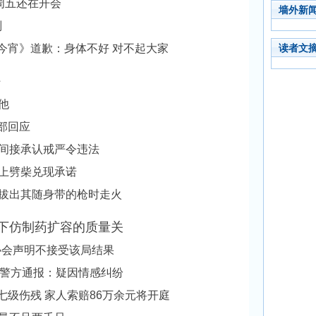
上周五还在开会
墙外新
判
今宵》道歉：身体不好 对不起大家
读者文
好
他
务部回应
悦间接承认戒严令违法
晚上劈柴兑现承诺
警拔出其随身带的枪时走火
之下仿制药扩容的质量关
协会声明不接受该局结果
 警方通报：疑因情感纠纷
七级伤残 家人索赔86万余元将开庭