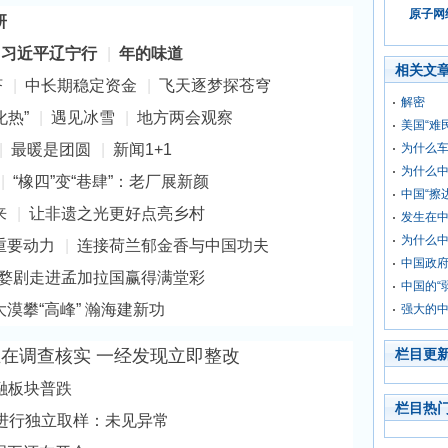
原子网络
研
习近平辽宁行
|
年的味道
相关文
济
|
中长期稳定资金
|
飞天逐梦探苍穹
解密
化热”
|
遇见冰雪
|
地方两会观察
美国“难
|
最暖是团圆
|
新闻1+1
为什么
为什么
|
“橡四”变“巷肆”：老厂展新颜
中国“擦
来
|
让非遗之光更好点亮乡村
发生在
为什么
重要动力
|
连接荷兰郁金香与中国功夫
中国政
婺剧走进孟加拉国赢得满堂彩
中国的“
大漠攀“高峰” 瀚海建新功
强大的
在调查核实 一经发现立即整改
栏目更
融板块普跌
栏目热
进行独立取样：未见异常