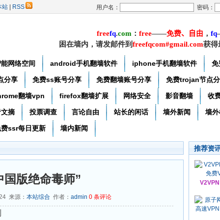
本站
|
RSS
用户名：
密码：
free
f
q
.
com
：
free
——
免费
、自由
，
f
q
困在墙内，请发邮件到
freefqcom#gmail.com
获得
智能网络空间
android手机翻墙软件
iphone手机翻墙软件
免
节点分享
免费ss账号分享
免费翻墙账号分享
免费trojan节点
hrome翻墙vpn
firefox翻墙扩展
网络安全
影音翻墙
收
者文摘
投票调查
言论自由
站长的闲话
墙外新闻
墙外
费ssr每日更新
墙内新闻
推荐资
中国版绝命毒师”
V2VP
-24 来源：
本站综合
作者：
admin
0
条评论
判