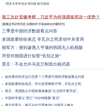
别被骗了，纹身根本就洗不掉
残骸
#援俄朝鲜部队到底能不能打#
ETF
同济大学毕业证书印错 校方回应
95岁老人向儿子隔空点单可乐走
73岁张纪中再当爹
红
唐创一战成名打进两球
第三次赴安徽考察，习近平为何强调发挥这一优势？
[
跟着总书记学历史
央视快评
开创金砖合作新时代
]
三季度中国经济数据看点问答
多国政要纷纷表态 辛瓦尔之死牵动中东变局
朝军方：搜到渗透入平壤的韩国无人机残骸
拜登对德国进行短暂“告别之旅”
普京：不会允许乌克兰制造出核武器
如何看待经济运行态势？三季度中国经济数据看点问答
多国政要纷纷表态，停火前景晦暗不明，辛瓦尔之死...
普京：美国阻止中国发展就像是“让太阳不要升起”...
中国科学家让“死亡”50分钟猪脑“复活”
俄总统普京：将不会赴巴西参加G20领导人峰会