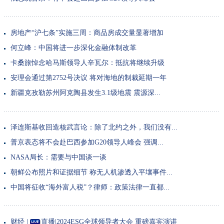
房地产“沪七条”实施三周：商品房成交量显著增加
何立峰：中国将进一步深化金融体制改革
卡桑旅悼念哈马斯领导人辛瓦尔：抵抗将继续升级
安理会通过第2752号决议 将对海地的制裁延期一年
新疆克孜勒苏州阿克陶县发生3.1级地震 震源深...
泽连斯基收回造核武言论：除了北约之外，我们没有...
普京表态将不会赴巴西参加G20领导人峰会 强调...
NASA局长：需要与中国谈一谈
朝鲜公布照片和证据细节 称无人机渗透入平壤事件...
中国将征收“海外富人税”？律师：政策法律一直都...
财经 |
直播|2024ESG全球领导者大会 重磅嘉宾演讲