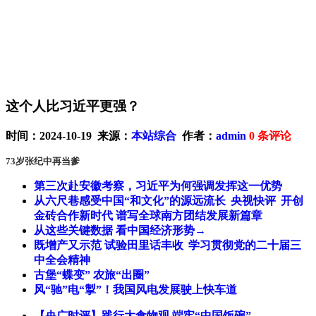
这个人比习近平更强？
时间：2024-10-19 来源：
本站综合
作者：
admin
0
条评论
73岁张纪中再当爹
第三次赴安徽考察，习近平为何强调发挥这一优势
从六尺巷感受中国“和文化”的源远流长
央视快评
开创
金砖合作新时代 谱写全球南方团结发展新篇章
从这些关键数据 看中国经济形势→
既增产又示范 试验田里话丰收
学习贯彻党的二十届三
中全会精神
古堡“蝶变” 农旅“出圈”
风“驰”电“掣”！我国风电发展驶上快车道
【央广时评】践行大食物观 端牢“中国饭碗”