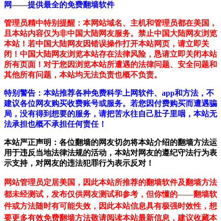
网——提供最全的免费翻墙软件
管理员精中特别提醒：本网站域名、主机和管理员都在美国，
且本站内容仅为非中国大陆网友服务。禁止中国大陆网友浏览
本站！若中国大陆网友因错误操作打开本站网页，请立即关
闭！中国大陆网友浏览本站存在法律风险，恳请立即关闭本站
所有页面！对于您因浏览本站所遭遇的法律问题、安全问题和
其他所有问题，本站均无法负责也概不负责。
特别警告：本站推荐各种免费科学上网软件、app和方法，不
建议各位网友购买收费账号或服务。若您因付费购买而遭遇骗
局，没有得到想要的服务，请把苦水往自己肚子里咽，本站无
法承担也概不承担任何责任！
本站严正声明：各位翻墙的网友切勿将本站介绍的翻墙方法运
用于违反当地法律法规的活动，本站对网友的遵纪守法行为表
示支持，对网友的违法犯罪行为表示反对！
网站管理员定居美国，因此本站所推荐的翻墙软件及翻墙方法
都未经测试，发布仅供网友测试和参考，但你懂的——翻墙软
件或方法随时有可能失效，因此本站信息具有极强时效性，想
要更多有效免费翻墙方法敬请阅读本站最新信息，建议收藏本