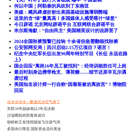
何以中国｜阿勒泰的风吹到了东南亚
美媒：飓风肆虐折射出美国基础设施薄弱弊端
这里的含“绿”量真高！多国媒体人感受喀什“绿意”
今日辟谣
北京网站辟谣平台
互联网联合辟谣平台
米尔斯海默：“自由民主” 美国精英设计的说辞罢了
2024全国秋裤预警已拉响 十余省份急需翻箱找秋裤
公安部网安局｜四川启动2.15万亿项目？谣言！
纪念中央红军长征出发90周年特别节目《长征 永远在路
上》
国企回应“离岗16年员工被找到”：经培训能胜任可上岗
最后时刻身边携带枪支、薄荷糖……细节还原辛瓦尔遇
袭过程
美国知名设计师一行自称“因着装被劝离故宫”！博物院
回应
冷冷冷冷冷！断崖式冷空气来了
热
字节跳动大模型训练被实习生攻
失联30年姐妹相认3年后决裂
100秒打卡中国载人航天任务
击
“听泉鉴宝”改名“听泉赏宝”后首播
热
沙溢晒肌肉照瘦身成功
男子多年后回老房子家具都风化
哈尔滨冰雪大世界扩至100万平米
朝鲜称又发现韩国放飞垃圾气球
了
3月买入金条的95后女生已赚36万
朝鲜找到渗透入平壤的韩无人机
多国央行降息 国际资金流向黄金