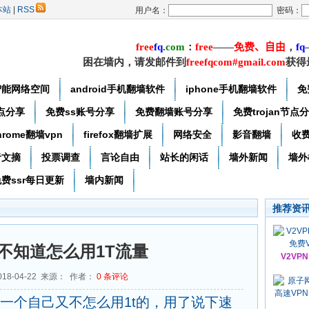
本站
|
RSS
用户名：
密码：
free
f
q
.
com
：
free
——
免费
、自由
，
f
q
困在墙内，请发邮件到
freefqcom#gmail.com
获得
智能网络空间
android手机翻墙软件
iphone手机翻墙软件
免
节点分享
免费ss账号分享
免费翻墙账号分享
免费trojan节点
hrome翻墙vpn
firefox翻墙扩展
网络安全
影音翻墙
收
者文摘
投票调查
言论自由
站长的闲话
墙外新闻
墙外
费ssr每日更新
墙内新闻
推荐资
不知道怎么用1T流量
V2VP
18-04-22 来源： 作者：
0
条评论
的弄的一个自己又不怎么用1t的，用了说下速