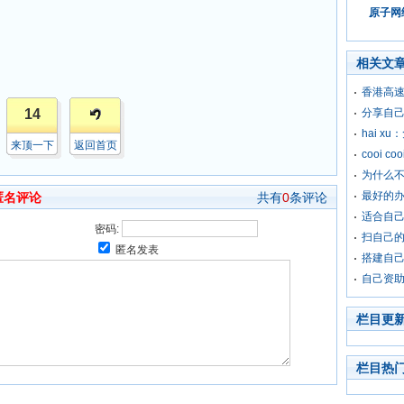
原子网络
相关文
香港高速
14
分享自己
hai x
来顶一下
返回首页
cooi c
为什么
最好的
匿名评论
共有
0
条评论
适合自
密码:
扫自己的
匿名发表
搭建自己
自己资
栏目更
栏目热