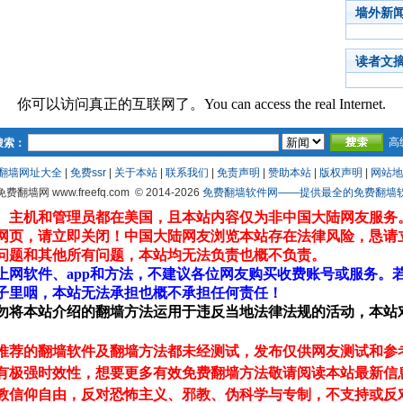
墙外新
读者文
你可以访问真正的互联网了。You can access the real Internet.
高
搜索：
翻墙网址大全
|
免费ssr
|
关于本站
|
联系我们
|
免责声明
|
赞助本站
|
版权声明
|
网站地
 免费翻墙网 www.freefq.com
© 2014-2026
免费翻墙软件网——提供最全的免费翻墙软件fr
、主机和管理员都在美国，且本站内容仅为非中国大陆网友服务
网页，请立即关闭！中国大陆网友浏览本站存在法律风险，恳请
问题和其他所有问题，本站均无法负责也概不负责。
上网软件、app和方法，不建议各位网友购买收费账号或服务。
子里咽，本站无法承担也概不承担任何责任！
勿将本站介绍的翻墙方法运用于违反当地法律法规的活动，本站
推荐的翻墙软件及翻墙方法都未经测试，发布仅供网友测试和参
有极强时效性，想要更多有效免费翻墙方法敬请阅读本站最新信
教信仰自由，反对恐怖主义、邪教、伪科学与专制，不支持或反