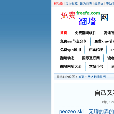
移动端
|
加入收藏
|
设为首页
|
最新ss
|
赞助
首页
免费翻墙软件
高速
免费ssr节点分享
免费xray
免费vpn试用
在线代理
c
翻墙动态
国际互联网
读
翻墙网址大全
本站小号
免
您当前的位置：
首页
>
网络翻墙技巧
自己又
时间：20
peozeo ski：无聊