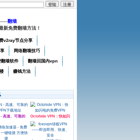
——
翻墙
最新免费翻墙方法！
费v2ray节点分享
分享
网络翻墙技巧
费翻墙软件
翻墙回国内vpn
楼
赚钱方法
讯
N - 高速、可靠的
Octohide VPN：快如闪