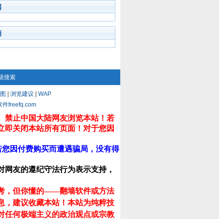
闻
摘
级搜索
图
|
浏览建议
|
WAP
eefq.com
。禁止中国大陆网友浏览本站！若
立即关闭本站所有页面！对于您因
若您因付费购买而遭遇骗局，没有得
对网友的遵纪守法行为表示支持，
考，但你懂的——翻墙软件或方法
息，建议收藏本站！
本站为纯粹技
对任何极端主义的政治观点或宗教