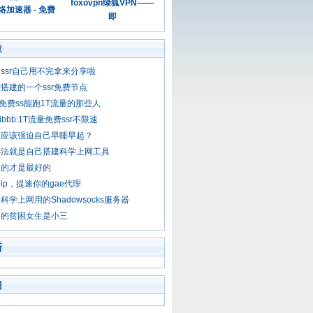
foxovpn绿狐VPN——
加速器 - 免费
即
章
ssr自己用不完拿来分享啦
搭建的一个ssr免费节点
u：免费ss能跑1T流量的那些人
ooibbb:1T流量免费ssr不限速
不应该强迫自己早睡早起？
办法就是自己搭建科学上网工具
己的才是最好的
ip，提速你的gae代理
科学上网用的Shadowsocks服务器
助的贫困女生是小三
新
门