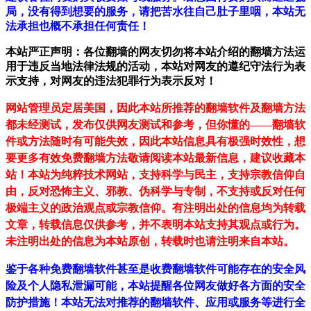
局，没有得到想要的服务，请把苦水往自己肚子里咽，本站无
法承担也概不承担任何责任！
本站严正声明：各位翻墙的网友切勿将本站介绍的翻墙方法运
用于违反当地法律法规的活动，本站对网友的遵纪守法行为表
示支持，对网友的违法犯罪行为表示反对！
网站管理员定居美国，因此本站所推荐的翻墙软件及翻墙方法
都未经测试，发布仅供网友测试和参考，但你懂的——翻墙软
件或方法随时有可能失效，因此本站信息具有极强时效性，想
要更多有效免费翻墙方法敬请阅读本站最新信息，建议收藏本
站！
本站为纯粹技术网站，支持科学与民主，支持宗教信仰自
由，反对恐怖主义、邪教、伪科学与专制，不支持或反对任何
极端主义的政治观点或宗教信仰。有注明出处的信息均为转载
文章，转载信息仅供参考，并不表明本站支持其观点或行为。
未注明出处的信息为本站原创，转载时也请注明来自本站。
鉴于各种免费翻墙软件甚至是收费翻墙软件可能存在的安全风
险及个人隐私泄漏可能，本站提醒各位网友做好各方面的安全
防护措施！本站无法对推荐的翻墙软件、应用或服务等进行全