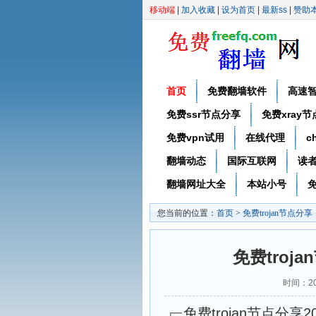
移动端
|
加入收藏
|
设为首页
|
最新ss
|
赞助
首页
免费翻墙软件
高速
免费ssr节点分享
免费xray
免费vpn试用
在线代理
c
翻墙动态
国际互联网
读
翻墙网址大全
本站小号
免
您当前的位置：
首页
>
免费trojan节点分享
免费troj
时间：20
免费trojan节点分享20