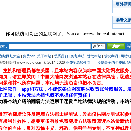
墙外新
读者文
你可以访问真正的互联网了。You can access the real Internet.
高
搜索：
翻墙网址大全
|
免费ssr
|
关于本站
|
联系我们
|
免责声明
|
赞助本站
|
版权声明
|
网站地
 免费翻墙网 www.freefq.com
© 2014-2026
免费翻墙软件网——提供最全的免费翻墙软件fr
、主机和管理员都在美国，且本站内容仅为非中国大陆网友服务
网页，请立即关闭！中国大陆网友浏览本站存在法律风险，恳请
问题和其他所有问题，本站均无法负责也概不负责。
上网软件、app和方法，不建议各位网友购买收费账号或服务。
子里咽，本站无法承担也概不承担任何责任！
勿将本站介绍的翻墙方法运用于违反当地法律法规的活动，本站
推荐的翻墙软件及翻墙方法都未经测试，发布仅供网友测试和参
有极强时效性，想要更多有效免费翻墙方法敬请阅读本站最新信
教信仰自由，反对恐怖主义、邪教、伪科学与专制，不支持或反