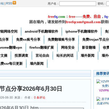
本站
|
RSS
用户名：
密码：
free
f
q
.
com
：
free
——
免费
、自由
，
f
q
困在墙内，请发邮件到
freefqcom#gmail.com
获得
智能网络空间
android手机翻墙软件
iphone手机翻墙软件
免
节点分享
免费ss账号分享
免费翻墙账号分享
免费trojan节点
hrome翻墙vpn
firefox翻墙扩展
网络安全
影音翻墙
收
者文摘
投票调查
言论自由
站长的闲话
墙外新闻
墙外
费ssr每日更新
墙内新闻
推荐资
an节点分享2026年6月30日
V2VP
26-06-30 来源： 作者：
0
条评论
26年6月30日.htm