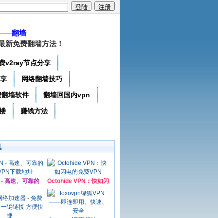
——
翻墙
最新免费翻墙方法！
费v2ray节点分享
分享
网络翻墙技巧
费翻墙软件
翻墙回国内vpn
楼
赚钱方法
讯
N - 高速、可靠的
Octohide VPN：快如闪