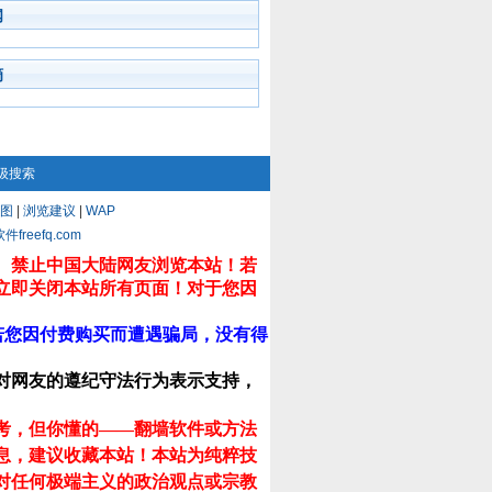
闻
摘
级搜索
图
|
浏览建议
|
WAP
eefq.com
。禁止中国大陆网友浏览本站！若
立即关闭本站所有页面！对于您因
若您因付费购买而遭遇骗局，没有得
对网友的遵纪守法行为表示支持，
考，但你懂的——翻墙软件或方法
息，建议收藏本站！
本站为纯粹技
对任何极端主义的政治观点或宗教