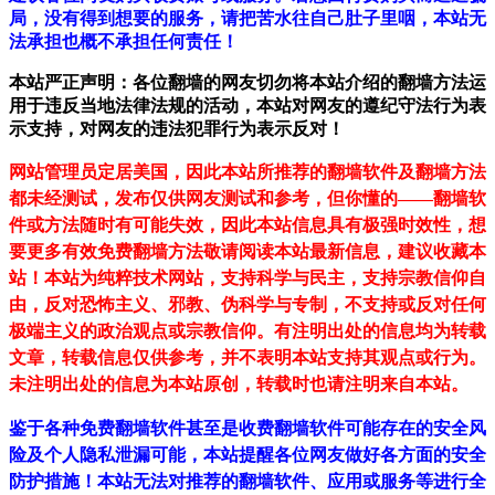
局，没有得到想要的服务，请把苦水往自己肚子里咽，本站无
法承担也概不承担任何责任！
本站严正声明：各位翻墙的网友切勿将本站介绍的翻墙方法运
用于违反当地法律法规的活动，本站对网友的遵纪守法行为表
示支持，对网友的违法犯罪行为表示反对！
网站管理员定居美国，因此本站所推荐的翻墙软件及翻墙方法
都未经测试，发布仅供网友测试和参考，但你懂的——翻墙软
件或方法随时有可能失效，因此本站信息具有极强时效性，想
要更多有效免费翻墙方法敬请阅读本站最新信息，建议收藏本
站！
本站为纯粹技术网站，支持科学与民主，支持宗教信仰自
由，反对恐怖主义、邪教、伪科学与专制，不支持或反对任何
极端主义的政治观点或宗教信仰。有注明出处的信息均为转载
文章，转载信息仅供参考，并不表明本站支持其观点或行为。
未注明出处的信息为本站原创，转载时也请注明来自本站。
鉴于各种免费翻墙软件甚至是收费翻墙软件可能存在的安全风
险及个人隐私泄漏可能，本站提醒各位网友做好各方面的安全
防护措施！本站无法对推荐的翻墙软件、应用或服务等进行全