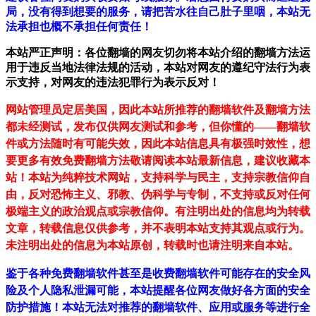
局，没有得到想要的服务，请把苦水往自己肚子里咽，本站无
法承担也概不承担任何责任！
本站严正声明：各位翻墙的网友切勿将本站介绍的翻墙方法运
用于违反当地法律法规的活动，本站对网友的遵纪守法行为表
示支持，对网友的违法犯罪行为表示反对！
网站管理员定居美国，因此本站所推荐的翻墙软件及翻墙方法
都未经测试，发布仅供网友测试和参考，但你懂的——翻墙软
件或方法随时有可能失效，因此本站信息具有极强时效性，想
要更多有效免费翻墙方法敬请阅读本站最新信息，建议收藏本
站！
本站为纯粹技术网站，支持科学与民主，支持宗教信仰自
由，反对恐怖主义、邪教、伪科学与专制，不支持或反对任何
极端主义的政治观点或宗教信仰。有注明出处的信息均为转载
文章，转载信息仅供参考，并不表明本站支持其观点或行为。
未注明出处的信息为本站原创，转载时也请注明来自本站。
鉴于各种免费翻墙软件甚至是收费翻墙软件可能存在的安全风
险及个人隐私泄漏可能，本站提醒各位网友做好各方面的安全
防护措施！本站无法对推荐的翻墙软件、应用或服务等进行全