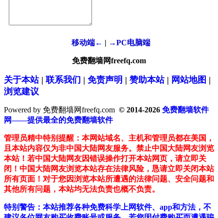
移动端←
|
→PC电脑端
免费翻墙网freefq.com
关于本站
|
联系我们
|
免责声明
|
赞助本站
|
网站地图
|
浏览建议
Powered by 免费翻墙网freefq.com
© 2014-2026
免费翻墙软件
网——提供最全的免费翻墙软件
管理员精中特别提醒：本网站域名、主机和管理员都在美国，
且本站内容仅为非中国大陆网友服务。禁止中国大陆网友浏览
本站！若中国大陆网友因错误操作打开本站网页，请立即关
闭！中国大陆网友浏览本站存在法律风险，恳请立即关闭本站
所有页面！对于您因浏览本站所遭遇的法律问题、安全问题和
其他所有问题，本站均无法负责也概不负责。
特别警告：本站推荐各种免费科学上网软件、app和方法，不
建议各位网友购买收费账号或服务。若您因付费购买而遭遇骗