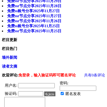
免费ssr节点分享2025年11月29日
免费ssr节点分享2025年11月28日
免费ss账号分享2025年11月27日
免费ssr节点分享2025年11月27日
免费ssr节点分享2025年11月26日
免费ss账号分享2025年11月25日
免费ssr节点分享2025年11月25日
栏目更新
栏目热门
墙外新闻
读者文摘
欢迎评论:
免登录，输入验证码即可匿名评论
共有
0
条评论
密码:
用户名:
验证码:
匿名发表