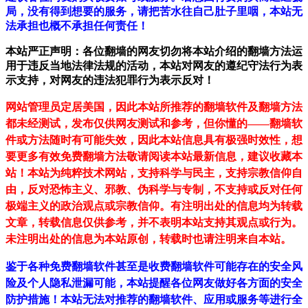
局，没有得到想要的服务，请把苦水往自己肚子里咽，本站无
法承担也概不承担任何责任！
本站严正声明：各位翻墙的网友切勿将本站介绍的翻墙方法运
用于违反当地法律法规的活动，本站对网友的遵纪守法行为表
示支持，对网友的违法犯罪行为表示反对！
网站管理员定居美国，因此本站所推荐的翻墙软件及翻墙方法
都未经测试，发布仅供网友测试和参考，但你懂的——翻墙软
件或方法随时有可能失效，因此本站信息具有极强时效性，想
要更多有效免费翻墙方法敬请阅读本站最新信息，建议收藏本
站！
本站为纯粹技术网站，支持科学与民主，支持宗教信仰自
由，反对恐怖主义、邪教、伪科学与专制，不支持或反对任何
极端主义的政治观点或宗教信仰。有注明出处的信息均为转载
文章，转载信息仅供参考，并不表明本站支持其观点或行为。
未注明出处的信息为本站原创，转载时也请注明来自本站。
鉴于各种免费翻墙软件甚至是收费翻墙软件可能存在的安全风
险及个人隐私泄漏可能，本站提醒各位网友做好各方面的安全
防护措施！本站无法对推荐的翻墙软件、应用或服务等进行全