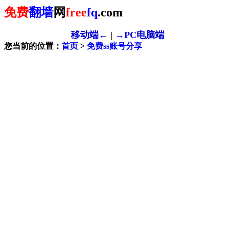
免费
翻墙
网
free
fq
.com
移动端←
|
→PC电脑端
您当前的位置：
首页
>
免费ss账号分享