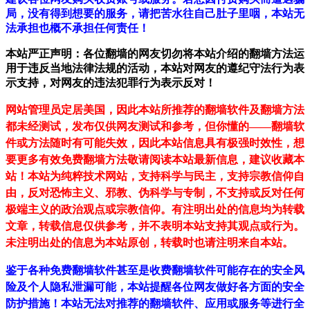
局，没有得到想要的服务，请把苦水往自己肚子里咽，本站无
法承担也概不承担任何责任！
本站严正声明：各位翻墙的网友切勿将本站介绍的翻墙方法运
用于违反当地法律法规的活动，本站对网友的遵纪守法行为表
示支持，对网友的违法犯罪行为表示反对！
网站管理员定居美国，因此本站所推荐的翻墙软件及翻墙方法
都未经测试，发布仅供网友测试和参考，但你懂的——翻墙软
件或方法随时有可能失效，因此本站信息具有极强时效性，想
要更多有效免费翻墙方法敬请阅读本站最新信息，建议收藏本
站！
本站为纯粹技术网站，支持科学与民主，支持宗教信仰自
由，反对恐怖主义、邪教、伪科学与专制，不支持或反对任何
极端主义的政治观点或宗教信仰。有注明出处的信息均为转载
文章，转载信息仅供参考，并不表明本站支持其观点或行为。
未注明出处的信息为本站原创，转载时也请注明来自本站。
鉴于各种免费翻墙软件甚至是收费翻墙软件可能存在的安全风
险及个人隐私泄漏可能，本站提醒各位网友做好各方面的安全
防护措施！本站无法对推荐的翻墙软件、应用或服务等进行全