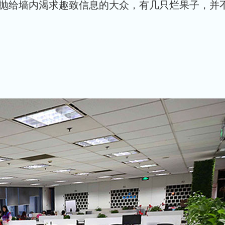
抛给墙内渴求趣致信息的大众，有几只烂果子，并