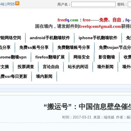
本站
|
RSS
用户名：
密码：
free
f
q
.
com
：
free
——
免费
、自由
，
f
q
困在墙内，请发邮件到
freefqcom#gmail.com
获得
智能网络空间
android手机翻墙软件
iphone手机翻墙软件
免
节点分享
免费ss账号分享
免费翻墙账号分享
免费trojan节点
hrome翻墙vpn
firefox翻墙扩展
网络安全
影音翻墙
收
者文摘
投票调查
言论自由
站长的闲话
墙外新闻
墙外
费ssr每日更新
墙内新闻
“搬运号”：中国信息壁垒催
时间：2017-03-21 来源：端传媒 作者：