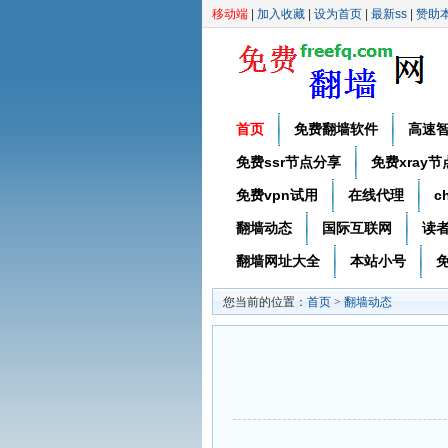
移动端
|
加入收藏
|
设为首页
|
最新ss
|
赞助
首页
免费翻墙软件
高速
免费ssr节点分享
免费xray
免费vpn试用
在线代理
c
翻墙动态
国际互联网
读
翻墙网址大全
本站小号
免
您当前的位置：
首页
>
翻墙动态