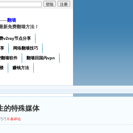
——
翻墙
最新免费翻墙方法！
费v2ray节点分享
分享
网络翻墙技巧
费翻墙软件
翻墙回国内vpn
楼
赚钱方法
生的特殊媒体
杨刁刁
0
条评论