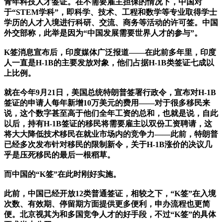
青年科技人才签证。在不需要雇主担保的情况下，中国对
于“STEM学科”，即科学、技术、工程和数学等专业取得学士
学历的人才入境进行科研、交流、商务等活动的许可签。中国
外交部称，此举是因为“中国发展需要世界人才的参与”。
K签消息宣布后，印度媒体广泛报道——在此前多年里，印度
人一直是H-1B的主要发放对象，他们占据H-1B类签证七成以
上比例。
就在今年9月21日，美国总统特朗普签署行政令，宣布对H-1B
签证的申请人每年新增10万美元的费用——对于很多移民来
说，这个数字甚至高于他们全年工资的总和，也就是说，自此
以后，持有H-1B签证的移民将需要雇主以双份工资聘请，这
将大大降低技术移民在就业市场内的竞争力——此前，特朗普
已经多次发布针对移民的限制新令，关于H-1B涨价的决议几
乎是压死移民的最后一根稻草。
而中国的“K签”在此时刚好实施。
此前，中国已经开放12类普通签证，相较之下，“K签”在入境
次数、有效期、停留期方面提供更多便利，申办流程也更简
便。北京视其为和多国竞争人才的好手段，不过“K签”的具体