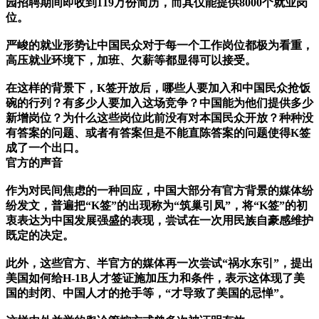
园招聘期间即收到119万份简历，而其仅能提供8000个就业岗
位。
严峻的就业形势让中国民众对于每一个工作岗位都极为看重，
高压就业环境下，加班、欠薪等都显得可以接受。
在这样的背景下，K签开放后，哪些人要加入和中国民众抢饭
碗的行列？有多少人要加入这场竞争？中国能为他们提供多少
新增岗位？为什么这些岗位此前没有对本国民众开放？种种没
有答案的问题、或者有答案但是不能直陈答案的问题使得K签
成了一个出口。
官方的声音
作为对民间焦虑的一种回应，中国大部分有官方背景的媒体纷
纷发文，普遍把“K签”的出现称为“筑巢引凤”，将“K签”的初
衷表达为中国发展强盛的表现，尝试在一次用民族自豪感维护
既定的决定。
此外，这些官方、半官方的媒体再一次尝试“祸水东引”，提出
美国如何给H-1B人才签证施加压力和条件，表示这体现了美
国的封闭、中国人才的抢手等，“才导致了美国的忌惮”。