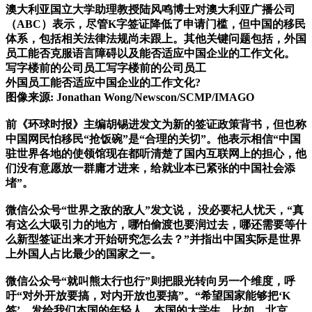
澳大利亚国立大学助理教授陆风鸣博士对澳大利亚广播公司
（ABC）表示，尽管K字签证降低了申请门槛，但中国的移民
体系，包括相关法律法规尚未跟上。其他关键问题包括，外国
员工能否克服语言障碍以及能否适应中国企业的工作文化。
写字楼前的公司员工写字楼前的公司员工
外国员工能否适应中国企业的工作文化?
图像来源: Jonathan Wong/Newscon/SCMP/IMAGO
前《环球时报》主编胡锡进发文为新的签证政策背书，但也称
中国网民怕移民“抢饭碗”是“合理的关切”。他表示相信“中国
驻世界各地的使领馆现在都听清楚了国内互联网上的担心，他
们没有意愿放一群庸才进来，给就业本已紧张的中国社会添
堵”。
微信公众号“世界之敌的敌人”发文说， 没必要杞人忧天，“真
有这么大吸引力的地方，哪怕偷渡也要润过去，哪还需要等什
么新型签证出来才开始研究怎么去？”并指出中国实际是世界
上外国人占比最少的国家之一。
微信公众号“就叫熊太行也行”则把眼光转向另一个维度，呼
吁“对外开放要搞，对内开放也要搞”。“希望国家能够把‘K
签’，发给我们本国的年轻人，本国的大学生。比如，北京、