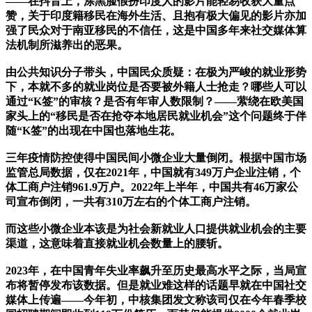
——在抖音上，涂黑脸假扮印度人的影片能轻易收获大量点
赞，关于印度籍移民在海外生活、且抱有极大偏见的影片亦加
强了民众对于南亚移民的不信任，这是中国多年来社交媒体算
法机制所滋养出的恶果。
由公共知识分子带头，中国民众质疑：在极为严峻的就业形势
下，本就不多的就业岗位是否要被外籍人士抢走？哪些人可以
通过“K签”的审核？是否有年审人数限制？——萦绕在欧美国
家头上的“移民是否在抢夺本地居民就业机会”这个问题终于伴
随“K签”的出现在中国也落地生花。
三年疫情防控使得中国民间小微企业大量倒闭。根据中国市场
监管总局数据，仅在2021年，中国就有349万户企业注销，个
体工商户注销961.9万户。2022年上半年，中国共有46万家公
司宣布倒闭，一共有310万左右的个体工商户注销。
而这些小微企业本该是为社会新就业人口提供就业机会的主要
渠道，这意味着直接就业机会数量上的腰斩。
2023年，在中国青年失业率飙升至历史最高水平之际，当局宣
布将暂停发布该数据。但是就业难这样的话题早就在中国社交
媒体上传遍——今年初，中核集团发文称该司仅在今年春季校