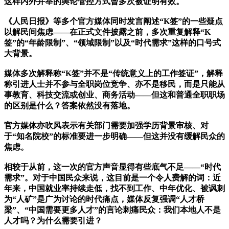
这样内外并举的舆论管控方式曾多次被证明有效。
《人民日报》等多个官方媒体同时发言阐述“K签”的一些疑点
以解民间焦虑——在正式文件披露之前，多次重复解释“K
签”的“年龄限制”、“领域限制”以及“时代需求”这样的口号式
大背景。
媒体多次解释称“K签”并不是“传统意义上的工作签证”，解释
称引进人士并不参与全职岗位竞争、亦不是移民，而是只能从
事教育、科技交流或创业、商务活动——但这和普通全职职场
的区别是什么？答案依然没有落地。
官方媒体亦吹风表示有关部门需要加强学历背景审核、对
于“知名院校”的标准要进一步明确——但这并没有缓解民众的
焦虑。
相较于从前，这一次的官方声音显得有些底气不足——“时代
需求”。对于中国民众来说，这目前是一个令人费解的词：近
年来，中国就业率持续走低，找不到工作、中年优化、被讽刺
为“人矿”是广为讨论的时代痛点，媒体反复强调“人才桥
梁”、“中国需要更多人才”的言论刺痛民众：我们本地人不是
人才吗？为什么需要引进？