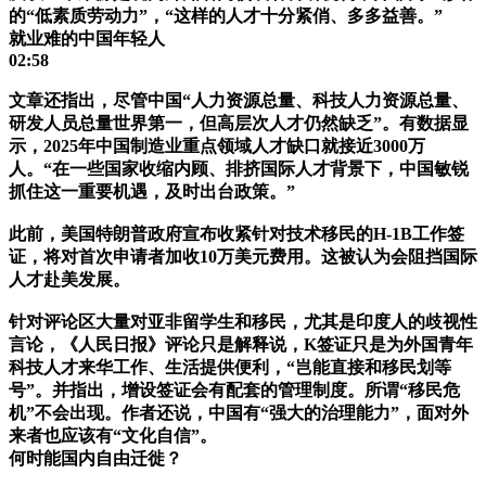
的“低素质劳动力”，“这样的人才十分紧俏、多多益善。”
就业难的中国年轻人
02:58
文章还指出，尽管中国“人力资源总量、科技人力资源总量、
研发人员总量世界第一，但高层次人才仍然缺乏”。有数据显
示，2025年中国制造业重点领域人才缺口就接近3000万
人。“在一些国家收缩内顾、排挤国际人才背景下，中国敏锐
抓住这一重要机遇，及时出台政策。”
此前，美国特朗普政府宣布收紧针对技术移民的H-1B工作签
证，将对首次申请者加收10万美元费用。这被认为会阻挡国际
人才赴美发展。
针对评论区大量对亚非留学生和移民，尤其是印度人的歧视性
言论，《人民日报》评论只是解释说，K签证只是为外国青年
科技人才来华工作、生活提供便利，“岂能直接和移民划等
号”。并指出，增设签证会有配套的管理制度。所谓“移民危
机”不会出现。作者还说，中国有“强大的治理能力”，面对外
来者也应该有“文化自信”。
何时能国内自由迁徙？