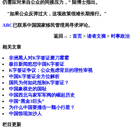
仍需应对来自公众的间接压力，” 陆博士指出。
"如果公众反弹过大，这项政策很难长期推行。"
ABC
已联系中国国家移民管理局寻求评论。
返回→：
首页
>
读者文摘
>
时事政治
相关文章
非洲黑人对K字签证磨刀霍霍
极目新闻怒怼中国K字签证
K字签证争议：公众焦虑背后的理性审视
中国K字签证全方位解析
国民为何如此抵制K字签证？
中国象棋史的国耻
中国西北马家军军阀的崛起历史
中国“黑金3巨头”
为什么中国要撞击一颗小行星？
中国惊现加沙人
栏目更新