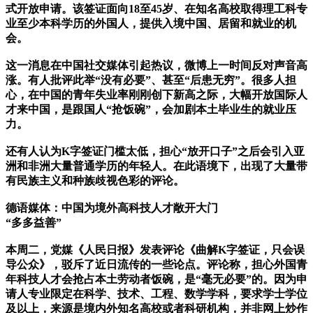
式开放申请。该签证面向18至45岁、在知名高校取得理工科专
业至少本科学历的外国人，提供入境中国、居留和就业的机
会。
这一消息在中国社交媒体引起热议，微博上一时间反对声音高
涨。有人批评此举“没有必要”、甚至“后患无穷”。很多人担
心，在中国的青年失业率刚刚创下新高之际，大幅开放国际人
才来中国，是跟国人“抢饭碗”，会加剧本土毕业生的就业压
力。
还有人认为K字签证门槛太低，担心“放开口子”之后会引入亚
洲和非洲大量普通学历的年轻人。在此语境下，出现了大量带
有民族主义和种族歧视色彩的评论。
德语媒体：中国为境外高科技人才敞开大门
“多多益善”
本周二，党媒《人民日报》发表评论《曲解K字签证，只会误
导公众》，驳斥了近日流传的一些论点。评论称，担心外国青
年科技人才会抢占本土劳动者饭碗，是“毫无必要”的。因为申
请人专业限定在科学、技术、工程、数学学科，要求学士学位
及以上，来源是境内外知名高校或者科研机构，并非网上炒作