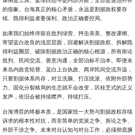
的假象。台海真正的核心矛盾，永远是割据政权要存
续、既得利益者要保利、政治正确要控局。
如果我们始终停留在批判绿营、抨击亲美、整改课纲、
寄望蓝白改良的浅层层面，回避解决割据政权、拆解既
得利益圈层、破除割据政治正确的核心根源，所有舆论
批判、民间交流、善意沟通，全部治标不治本。即便未
来岛内政党轮替、蓝白上台执政、两岸民间交流升温，
只要割据体系尚存，对立洗脑、打压统派、依附外部势
力、固化分裂格局的生态就不会改变，区桂芝式的正义
发声，依旧会被持续噤声、持续打压。
台海博弈的终极本质，是国家统一大势与割据政权存续
诉求的根本性对抗，而非简单的党派之争、舆论之争、
外部干涉之争。未来对台认知与对台工作，必须彻底摒