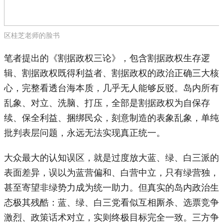
区桂芝老师的脸书
笔者提出的《割据政权三论》，包含割据政权生存逻
辑、割据政权既得利益者、割据政权的政治正确三大核
心，完整看透台海本质，几乎无人能够反驳。岛内所有
乱象、对立、洗脑、打压，全部是割据政权为自保存
续、保全利益、捆绑民众，刻意制造的表象乱象，单纯
批判表层问题，永远无法实现真正统一。
大众最大的认知误区，就是过度放大蓝、绿、白三派的
表面差异，误以为蓝营偏和、白营中立，只有绿营独，
甚至寄望非绿势力成为统一助力。但真实的岛内政治生
态极其残酷：蓝、绿、白三党看似互相厮杀、选票竞争
激烈、政策话术对立，实则终极目标完全一致。三方争