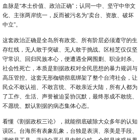
血脉是“本土价值、政治正确”；认同一中、坚守中华文
化、主张两岸统一，反而被污名为“卖台、资敌、破坏
中立”。
这套政治正确是全岛所有政党、所有阶层必须遵守的生
存红线，无人敢于突破、无人敢于挑战。区桂芝仅仅坚
守常识、回归民族本心，便遭遇全网围剿、职业封杀、
社会性死亡，本质是割据政权对全民思想的暴力规训与
高压管控。这套无形枷锁彻底绑架了整个台湾社会，让
民众不敢认祖、不敢言统、不敢亲近大陆，所有人都为
了工作、生活、声誉被迫妥协沉默，最终形成不敢统、
不愿统、默认割据的病态集体心态。
看懂《割据政权三论》，就能彻底破除大众多年的认知
误区。台海所有表象乱象，台独是表演、亲美是手段、
课纲是工具、蓝绿白恶斗是内部分赃，全部是迷惑外界