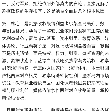
一、反对军购、拒绝依附外部势力的言论，直接瓦解了
割据政权的生存根基，这是她被全面封杀的根本原因。
第二核心，是割据政权既得利益者绑架全岛民众。数十
年割据格局，孕育了一整套完全依附分裂状态生存的庞
大利益链条，覆盖政坛派系、资本财团、教育体系、媒
体舆论、行业精英阶层。对这批既得利益者而言，割据
不是历史遗憾，而是特权、权力、财富、垄断资源的来
源。割据状态下，蓝绿白可以轮流执掌岛内治权，独享
封闭治理特权，无需纳入国家统一治理体系；本土财团
依托两岸对立格局，独享特殊经贸红利，垄断岛内市场
资源；教育从业者依靠去中国化课程稳固意识形态话语
权与职业利益；媒体依靠炒作两岸对立收割流量、掌控
舆论话语权。
一旦两岸实现彻底统一，割据格局彻底终结，所有依托