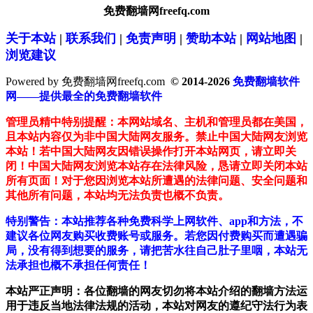
免费翻墙网freefq.com
关于本站
|
联系我们
|
免责声明
|
赞助本站
|
网站地图
|
浏览建议
Powered by 免费翻墙网freefq.com
© 2014-2026
免费翻墙软件
网——提供最全的免费翻墙软件
管理员精中特别提醒：本网站域名、主机和管理员都在美国，
且本站内容仅为非中国大陆网友服务。禁止中国大陆网友浏览
本站！若中国大陆网友因错误操作打开本站网页，请立即关
闭！中国大陆网友浏览本站存在法律风险，恳请立即关闭本站
所有页面！对于您因浏览本站所遭遇的法律问题、安全问题和
其他所有问题，本站均无法负责也概不负责。
特别警告：本站推荐各种免费科学上网软件、app和方法，不
建议各位网友购买收费账号或服务。若您因付费购买而遭遇骗
局，没有得到想要的服务，请把苦水往自己肚子里咽，本站无
法承担也概不承担任何责任！
本站严正声明：各位翻墙的网友切勿将本站介绍的翻墙方法运
用于违反当地法律法规的活动，本站对网友的遵纪守法行为表