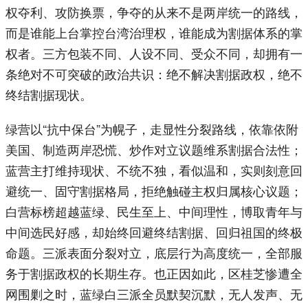
权夺利、攻防换票，争夺的从来不是两岸统一的路线，
而是谁能上台掌控台湾治理权，谁能成为割据体系的掌
权者。三方包装不同、人设不同、受众不同，却拥有一
条绝对不可突破的政治共识：绝不解决割据政权，绝不
终结割据现状。
绿营以“抗中保台”为幌子，走显性分裂路线，依靠依附
美国、制造两岸恐慌、炒作对立议题维系割据合法性；
蓝营主打维持现状、不统不独，看似温和，实则刻意回
避统一、固守割据格局，拒绝触碰主权归属核心议题；
白营标榜超越蓝绿、民生至上、中间理性，博取青年与
中间选民好感，却始终回避终结割据、回归祖国的终极
命题。三派表面分裂对立，底层行为高度统一，全部服
务于割据政权的长期生存。也正因如此，区桂芝惨遭全
网围剿之时，蓝绿白三派全员默契沉默，无人发声、无