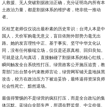
人救援、无人突破割据政治正确，充分证明岛内所有本
土政治力量，都是割据体系的维护者，绝非统一推动
者。
区桂芝老师仅仅说出最朴素的历史常识：台湾人本是中
国人，天价军购毫无意义，盲目依附外部势力毫无出
路。她的发言理性中正、基于事实、坚守中华文化认
同，没有任何极端立场，仅仅是还原真相、回归良知。
可就是这几句真话，直接触碰了割据体系的核心红线，
瞬间触发全台系统性打压。绿营政客公开施压追责，教
育部门出台禁令约束教师言论，绿营网军铺天盖地抹黑
攻击，校方在政治压力下被迫妥协，最终逼得资深良师
社会性死亡、黯然退场。
最值得警惕的不是绿营的疯狂打压，而是全台政坛的集
体沉默。蓝绿白全部失声，所谓在野监督、中立价值、