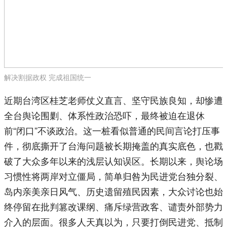
解决割据政权 完成祖国统一
近期台湾区桂芝老师仗义直言、坚守民族良知，却惨遭
全台舆论围剿、体系性政治恐吓，最终被迫在退休
前“闭口”不谈政治。这一桩看似普通的民间言论打压事
件，彻底撕开了台海问题被长期掩盖的真实底色，也戳
破了大众多年以来的浅层认知误区。长期以来，舆论场
习惯性将两岸对立僵局，简单归咎为民进党台独分裂、
岛内亲美亲日风气、历史遗留殖民因素，大众讨论也始
终停留在批判篡改课纲、痛斥绿营政客、谴责外部势力
介入的层面。很多人天真以为，只要打倒民进党、抵制