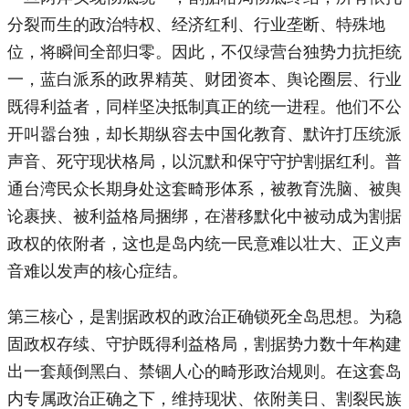
分裂而生的政治特权、经济红利、行业垄断、特殊地
位，将瞬间全部归零。因此，不仅绿营台独势力抗拒统
一，蓝白派系的政界精英、财团资本、舆论圈层、行业
既得利益者，同样坚决抵制真正的统一进程。他们不公
开叫嚣台独，却长期纵容去中国化教育、默许打压统派
声音、死守现状格局，以沉默和保守守护割据红利。普
通台湾民众长期身处这套畸形体系，被教育洗脑、被舆
论裹挟、被利益格局捆绑，在潜移默化中被动成为割据
政权的依附者，这也是岛内统一民意难以壮大、正义声
音难以发声的核心症结。
第三核心，是割据政权的政治正确锁死全岛思想。为稳
固政权存续、守护既得利益格局，割据势力数十年构建
出一套颠倒黑白、禁锢人心的畸形政治规则。在这套岛
内专属政治正确之下，维持现状、依附美日、割裂民族