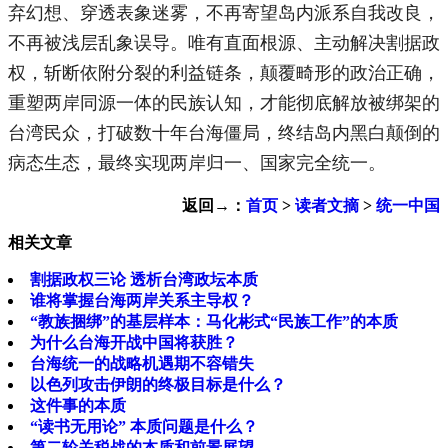
弃幻想、穿透表象迷雾，不再寄望岛内派系自我改良，
不再被浅层乱象误导。唯有直面根源、主动解决割据政
权，斩断依附分裂的利益链条，颠覆畸形的政治正确，
重塑两岸同源一体的民族认知，才能彻底解放被绑架的
台湾民众，打破数十年台海僵局，终结岛内黑白颠倒的
病态生态，最终实现两岸归一、国家完全统一。
返回→：
首页
>
读者文摘
>
统一中国
相关文章
割据政权三论 透析台湾政坛本质
谁将掌握台海两岸关系主导权？
“教族捆绑”的基层样本：马化彬式“民族工作”的本质
为什么台海开战中国将获胜？
台海统一的战略机遇期不容错失
以色列攻击伊朗的终极目标是什么？
这件事的本质
“读书无用论” 本质问题是什么？
第二轮关税战的本质和前景展望