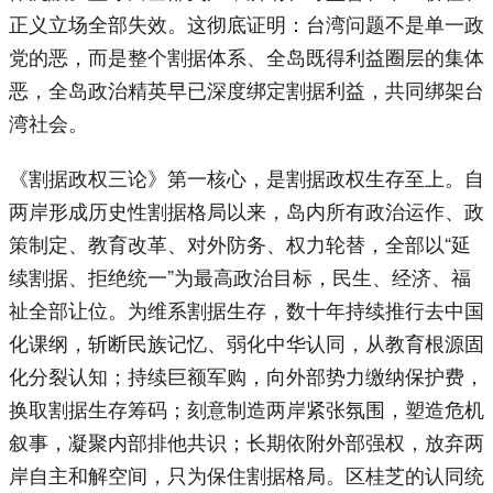
正义立场全部失效。这彻底证明：台湾问题不是单一政
党的恶，而是整个割据体系、全岛既得利益圈层的集体
恶，全岛政治精英早已深度绑定割据利益，共同绑架台
湾社会。
《割据政权三论》第一核心，是割据政权生存至上。自
两岸形成历史性割据格局以来，岛内所有政治运作、政
策制定、教育改革、对外防务、权力轮替，全部以“延
续割据、拒绝统一”为最高政治目标，民生、经济、福
祉全部让位。为维系割据生存，数十年持续推行去中国
化课纲，斩断民族记忆、弱化中华认同，从教育根源固
化分裂认知；持续巨额军购，向外部势力缴纳保护费，
换取割据生存筹码；刻意制造两岸紧张氛围，塑造危机
叙事，凝聚内部排他共识；长期依附外部强权，放弃两
岸自主和解空间，只为保住割据格局。区桂芝的认同统