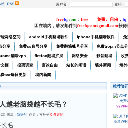
本站
|
RSS
用户名：
密码：
free
f
q
.
com
：
free
——
免费
、自由
，
f
q
困在墙内，请发邮件到
freefqcom#gmail.com
获得
智能网络空间
android手机翻墙软件
iphone手机翻墙软件
免
节点分享
免费ss账号分享
免费翻墙账号分享
免费trojan节点
hrome翻墙vpn
firefox翻墙扩展
网络安全
影音翻墙
收
者文摘
投票调查
言论自由
站长的闲话
墙外新闻
墙外
费ssr每日更新
墙内新闻
推荐资
康
人越老脑袋越不长毛？
V2VP
2-23 来源：
新语丝
作者：方舟子
0
条评论
不长毛