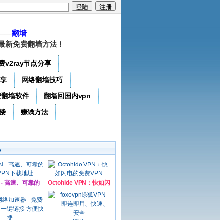
——
翻墙
最新免费翻墙方法！
费v2ray节点分享
分享
网络翻墙技巧
费翻墙软件
翻墙回国内vpn
楼
赚钱方法
讯
N - 高速、可靠的
Octohide VPN：快如闪