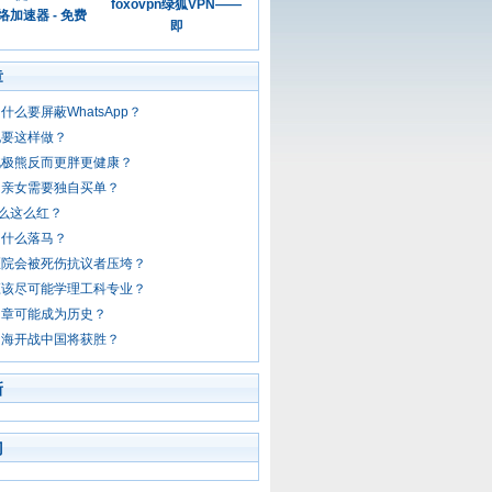
foxovpn绿狐VPN——
加速器 - 免费
即
章
什么要屏蔽WhatsApp？
她要这样做？
北极熊反而更胖更健康？
相亲女需要独自买单？
么这么红？
为什么落马？
医院会被死伤抗议者压垮？
应该尽可能学理工科专业？
印章可能成为历史？
台海开战中国将获胜？
新
门