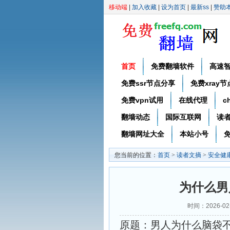
移动端
|
加入收藏
|
设为首页
|
最新ss
|
赞助
首页
免费翻墙软件
高速
免费ssr节点分享
免费xray
免费vpn试用
在线代理
c
翻墙动态
国际互联网
读
翻墙网址大全
本站小号
免
您当前的位置：
首页
>
读者文摘
>
安全健
为什么男
时间：2026-0
原题：男人为什么脑袋