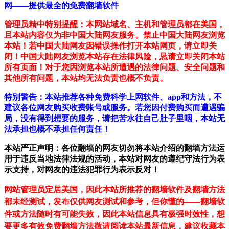
网——提供最全的免费翻墙软件
管理员精中特别提醒：本网站域名、主机和管理员都在美国，
且本站内容仅为非中国大陆网友服务。禁止中国大陆网友浏览
本站！若中国大陆网友因错误操作打开本站网页，请立即关
闭！中国大陆网友浏览本站存在法律风险，恳请立即关闭本站
所有页面！对于您因浏览本站所遭遇的法律问题、安全问题和
其他所有问题，本站均无法负责也概不负责。
特别警告：本站推荐各种免费科学上网软件、app和方法，不
建议各位网友购买收费账号或服务。若您因付费购买而遭遇骗
局，没有得到想要的服务，请把苦水往自己肚子里咽，本站无
法承担也概不承担任何责任！
本站严正声明：各位翻墙的网友切勿将本站介绍的翻墙方法运
用于违反当地法律法规的活动，本站对网友的遵纪守法行为表
示支持，对网友的违法犯罪行为表示反对！
网站管理员定居美国，因此本站所推荐的翻墙软件及翻墙方法
都未经测试，发布仅供网友测试和参考，但你懂的——翻墙软
件或方法随时有可能失效，因此本站信息具有极强时效性，想
要更多有效免费翻墙方法敬请阅读本站最新信息，建议收藏本