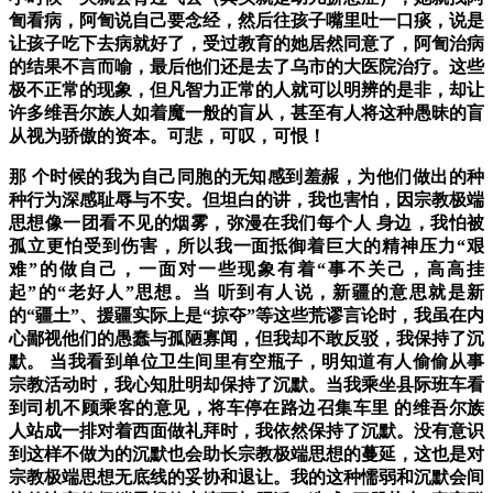
訇看病，阿訇说自己要念经，然后往孩子嘴里吐一口痰，说是
让孩子吃下去病就好了，受过教育的她居然同意了，阿訇治病
的结果不言而喻，最后他们还是去了乌市的大医院治疗。
这些
极不正常的现象，但凡智力正常的人就可以明辨的是非，却让
许多维吾尔族人如着魔一般的盲从，甚至有人将这种愚昧的盲
从视为骄傲的资本。可悲，可叹，可恨！
那 个时候的我为自己同胞的无知感到羞赧，为他们做出的种
种行为深感耻辱与不安。但坦白的讲，我也害怕，因宗教极端
思想像一团看不见的烟雾，弥漫在我们每个人 身边，我怕被
孤立更怕受到伤害，所以我一面抵御着巨大的精神压力“艰
难”的做自己，一面对一些现象有着“事不关己，高高挂
起”的“老好人”思想。
当 听到有人说，新疆的意思就是新
的“疆土”、援疆实际上是“掠夺”等这些荒谬言论时，我虽在内
心鄙视他们的愚蠢与孤陋寡闻，但我却不敢反驳，我保持了沉
默。 当我看到单位卫生间里有空瓶子，明知道有人偷偷从事
宗教活动时，我心知肚明却保持了沉默。当我乘坐县际班车看
到司机不顾乘客的意见，将车停在路边召集车里 的维吾尔族
人站成一排对着西面做礼拜时，我依然保持了沉默。
没有意识
到这样不做为的沉默也会助长宗教极端思想的蔓延，这也是对
宗教极端思想无底线的妥协和退让。
我的这种懦弱和沉默会间