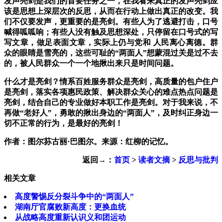
发声亮剑是我们的首要任务之一，在我看来真正的发声亮剑应
该是思想上深层次的反思，从而在行动上做出真正的改变。
我
们不仅要发声，更重要的是亮剑。有些人为了逃避打击，口号
喊得呱呱响；有些人没有触及思想深处，只停留在口号式的写
写文章，做足表面文章，实际上仍与党和 人民离心离德。群
众的眼睛是雪亮的，这些可耻的“两面人”想蒙混过关是过不去
的，被人民群众一个一个地揪出来只是时间问题。
什么才是亮剑？情系百姓服务群众是亮剑，高质量的包户住户
是亮剑，落实各项惠民政策、解决群众关心的难点热点问题是
亮剑，结合自己的专业做好本职工作是亮剑。对于我来说，不
再做“老好人”，勇敢的揪出身边的“两面人”，及时纠正身边一
切不正常的行为，是最好的亮剑！
作者：图尔荪古丽·巴图尔。来源：红柳的记忆。
返回→：
首页
>
读者文摘
>
反思与批判
相关文章
高度警惕反分裂斗争中的“两面人”
湖南厅官腐败新高度：更换血统
从战略高度重新认识义和团运动