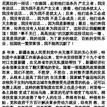
尼莫拉的一段话：“在德国，起初他们追杀共 产主义者，我没
有说话…，因为我不是共产主义者；接着，他们追杀犹太人，
我没有说话…，因为我不是犹太人；后来，他们追杀工会成
员，我没有说话…，因为我 不是工会成员；此后，他们追杀
天主教徒，我没有说话…，因为我是新教徒；最后，他们奔我
而来，却再也没有人站起来为我说话了。这段话让我醍醐灌
顶！我那 “事不关已，高高挂起”的沉默和这段话如出一辙，
这里是我的家，我的祖国，为了家乡的稳定、百姓的安民乐
业，祖国统一繁荣富强，我不能再沉默了！
多 年来，新疆各族人民受到党中央无微不至的关心关怀，特
别是中央新疆工作座谈会以来，党中央安排部署了十九个省市
对口支援新疆，在兄弟省市的无私援助帮扶 下，新疆经济社
会各项事业发生了翻天覆地的变化。随着一项项惠民政策接踵
而来，我们不愁吃、不愁穿、不愁住，农村整齐漂亮的安居
房，从根本上提高了我们的 生活质量；国家赋予偏远地区的
农牧民子女到内地发达城市免费接受先进教育的机会，还可以
免费上高校，这样的教育制度在世界上也是少有的；村里每一
条土路都 变成了柏油马路，家里的毛驴车都变了电动车。精
准扶贫极大的改善了每个人的生活，养殖有补贴、种植有补
贴，党和政府千方百计解决富余劳动力就业，幼有所 教、老