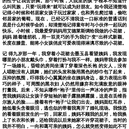
的性子让我去折腾。那个时候，大院里的孩 子根本不知道什
么叫民族，只要“玩得来”就可以成为好朋友。如今我还清楚地
记得小时候和邻居家女孩子玩过家家，也和男生爬过墙，偷吃
邻居家的葡萄。现在， 已经记不清我这一口标准的普通话到
底是什么时候学会的，却清楚地记得童年时与小伙伴一起玩的
快乐。小时候，我最爱穿妈妈用艾德莱斯绸给我做的小花裙，
妈妈 踏着缝纫机，用一双灵巧的手为我们“变”出样式新颖、
长度在膝盖、能将小女孩俏皮可爱表现得淋漓尽致的小花裙。
记 得九岁那一年，我穿着小花裙去墨玉县看望姨妈，我发现
哪里的小朋友戴头巾，穿着打扮与我不一样。姨妈带我去参加
了一场婚礼，昏暗的房间坐满了穿着深色长袍 的女人，没有
人唱歌没有人跳舞，她们的头发和脸用黑色的纱巾包了起来，
压抑的氛围，吓得我小心翼翼的坐在姨妈身边，极力表现出乖
巧的样子，可周围的黑衣妇 人仍然用嫌弃和充满敌意的眼神
打量我。
后来，不知从哪件“袍子”里传出一声冰冷的声音，指
责我姨妈说让女孩子穿短袖的裙子露胳膊露腿，这是在丢维吾
尔族人的脸……接着有件“袍子”让我们出去。
姨妈面红耳赤，
她低着头含着眼泪，逃也似的带着我离开了婚礼现场。我惊恐
的看着眼前发生的一切，回家后，姨妈不顾我的反对，给我换
上了长衣和长裤，还给我说以后来她家不许穿花裙子。
当时的
我并不明白，一向和蔼可亲的姨妈，怎么就突然变得如此不可