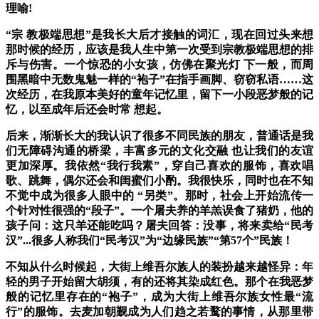
理喻!
“宗 教极端思想”是我长大后才接触的词汇，现在回过头来想
那时候的经历，应该是我人生中第一次受到宗教极端思想的排
斥与伤害。一个惊恐的小女孩，仿佛在聚光灯 下一般，而周
围黑暗中无数鬼魅一样的“袍子”在指手画脚、窃窃私语……这
次经历，在我原本美好的童年记忆里，留下一小段恶梦般的记
忆，以至成年后还会时常 想起。
后来，渐渐长大的我认识了很多不同民族的朋友，普通话是我
们无障碍沟通的桥梁，丰富多元的文化交融 也让我们的友谊
更加深厚。我依然“我行我素”，穿自己喜欢的服饰，喜欢唱
歌、跳舞，偶尔还会和闺蜜们小酌。我很快乐，同时也在不知
不觉中成为很多人眼中的 “另类”。那时，社会上开始流传一
个针对性很强的“段子”。
一个屠夫养的羊羔误食了猪奶，他的
孩子问：这只羊还能吃吗？屠夫回答：没事，将来卖给“民考
汉”...很多人称我们“民考汉”为“边缘民族”“第57个”民族！
不知从什么时候起，大街上维吾尔族人的装扮越来越怪异：
年
轻的男子开始留大胡须，有的还将其染成红色。那个在我恶梦
般的记忆里存在的“袍子”，成为大街上维吾尔族女性最“流
行”的服饰。去麦加朝觐成为人们趋之若鹜的事情，从那里带