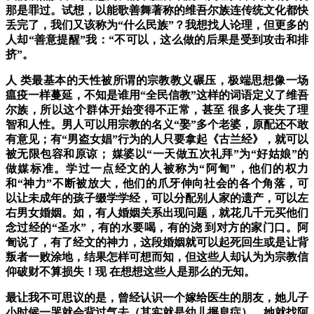
那是罪过。
试想，以能歌善舞著称的维吾尔族连传统文化都快
丢完了，我们又该称为“什么民族”？我想找人论理，但更多的
人却“善意提醒”我：“不可以，这么做的后果是受到攻击和排
挤”。
人 类最基本的天性被所谓的宗教教义碾压，极端思想像一场
瘟疫一样蔓延，不知是谁用“全民信教”这样的词语定义了维吾
尔族，所以这个群体开始变得不正常，甚至 很多人丧失了理
智和人性。男人可以用宗教的名义“娶”多个老婆，原配还不敢
有意见；有“男盗女娼”行为的人只要拿起《古兰经》，就可以
被无限包容和原谅； 媒婆以“一天做五次礼拜”为“好姑娘”的
做媒标准。学过一点经文的人被称为“阿訇”，他们的权力
和“神力”不断被放大，他们的爪牙伸向社会的各个角落，可
以让未成年的孩子缀学学经，可以分配别人家的遗产，可以左
右男女婚姻。如，有人婚姻关系出现问题，就花几千元买他们
念过经的“圣水”，有的水要喝，有的浇 到对方的家门口。阿
訇说了，有了经文的神力，这段婚姻就可以起死回生或是让背
叛者一败涂地，结果怎样可想而知，但这些人却认为为宗教信
仰破财不算损失！现 在想想这些人是那么的无知。
最让我不可思议的是，曾经认识一个嫁给医生的朋友，
她儿子
小时候一哭就会背过气去（其实就是幼儿摒息症），她就找阿