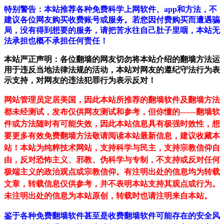
特别警告：本站推荐各种免费科学上网软件、app和方法，不
建议各位网友购买收费账号或服务。若您因付费购买而遭遇骗
局，没有得到想要的服务，请把苦水往自己肚子里咽，本站无
法承担也概不承担任何责任！
本站严正声明：各位翻墙的网友切勿将本站介绍的翻墙方法运
用于违反当地法律法规的活动，本站对网友的遵纪守法行为表
示支持，对网友的违法犯罪行为表示反对！
网站管理员定居美国，因此本站所推荐的翻墙软件及翻墙方法
都未经测试，发布仅供网友测试和参考，但你懂的——翻墙软
件或方法随时有可能失效，因此本站信息具有极强时效性，想
要更多有效免费翻墙方法敬请阅读本站最新信息，建议收藏本
站！
本站为纯粹技术网站，支持科学与民主，支持宗教信仰自
由，反对恐怖主义、邪教、伪科学与专制，不支持或反对任何
极端主义的政治观点或宗教信仰。有注明出处的信息均为转载
文章，转载信息仅供参考，并不表明本站支持其观点或行为。
未注明出处的信息为本站原创，转载时也请注明来自本站。
鉴于各种免费翻墙软件甚至是收费翻墙软件可能存在的安全风