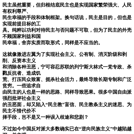
民主虽然重要，但归根结底民主也是实现国家繁荣强大、人民
有权利尊严、
民生幸福的手段和体制框架。换句话说，民主是目的，但也是
实现前提目标的工
具。纯粹以功利对待民主与否问题不可取，但为了民主的外壳
不顾国家利益和国
民幸福，舍弃实质而取形式，同样是不应当的。
这就像激进左翼为了实现社会主义、公有制、消灭阶级和剥
削、反资本主义
和消除各种丑恶，宁可容忍苏联的列宁斯大林式一党专政、杀
戮反抗者、造成饥
荒、打压民众致富、扼杀社会活力，最终导致长期专制和广泛
贫穷。一些追求自
由民主的人也是一样的思路、同样导致恶果。很多中国自由派
强烈批评社会主义
的丑恶面，却又陷入“民主教”盲信、民主教条主义的迷思、为
民主不惜代价不
择手段，岂不是又一种误入歧途和悲剧？
不过如今中国反对派大多数确实已在“逆向民族主义”中越陷越