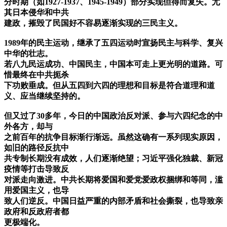
分时期（如1927-1937、1945-1949）部分实现但得而复失。尤
其日本侵华和中共
建政，摧毁了民国好不容易逐渐实现的三民主义。
1989年的民主运动，继承了五四运动时宣扬民主与科学、复兴
中华的壮志。
若八九民运成功、中国民主，中国本可走上更光明的道路。可
惜最终在中共扼杀
下功败垂成。但从五四到六四的理想和目标是符合道理和道
义、应当继续坚持的。
但又过了30多年，今日的中国政治反对派、参与六四纪念的中
外各方，却与
之前百年的抗争目标渐行渐远。虽然这确有一系列现实原因，
如旧的路径反抗中
共专制长期没有成效，人们逐渐绝望；习近平强化独裁、新冠
疫情等打击导致反
对派走向激进。中共长期将爱国和爱党爱政权捆绑和等同，滥
用爱国主义，也导
致人们逆反。中国日益严重的内部矛盾和社会撕裂，也导致亲
政府和反政府者都
更极端化。