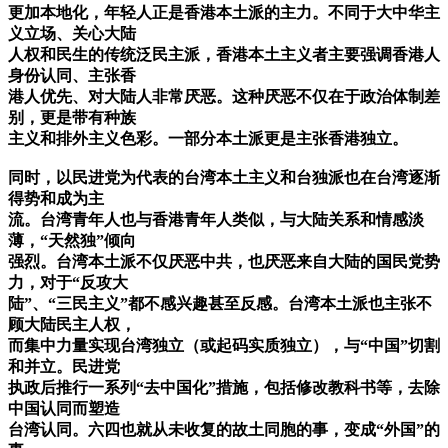
更加本地化，年轻人正是香港本土派的主力。不同于大中华主
义立场、关心大陆
人权和民生的传统泛民主派，香港本土主义者主要强调香港人
身份认同、主张香
港人优先、对大陆人非常厌恶。这种厌恶不仅在于政治体制差
别，更是带有种族
主义和排外主义色彩。一部分本土派更是主张香港独立。
同时，以民进党为代表的台湾本土主义和台独派也在台湾逐渐
得势和成为主
流。台湾青年人也与香港青年人类似，与大陆关系和情感淡
薄，“天然独”倾向
强烈。台湾本土派不仅厌恶中共，也厌恶来自大陆的国民党势
力，对于“反攻大
陆”、“三民主义”都不感兴趣甚至反感。台湾本土派也主张不
顾大陆民主人权，
而集中力量实现台湾独立（或起码实质独立），与“中国”切割
和并立。民进党
执政后推行一系列“去中国化”措施，包括修改教科书等，去除
中国认同而塑造
台湾认同。六四也就从未收复的故土同胞的事，变成“外国”的