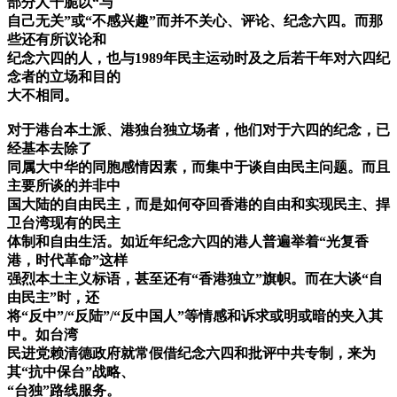
部分人干脆以“与
自己无关”或“不感兴趣”而并不关心、评论、纪念六四。而那
些还有所议论和
纪念六四的人，也与1989年民主运动时及之后若干年对六四纪
念者的立场和目的
大不相同。
对于港台本土派、港独台独立场者，他们对于六四的纪念，已
经基本去除了
同属大中华的同胞感情因素，而集中于谈自由民主问题。而且
主要所谈的并非中
国大陆的自由民主，而是如何夺回香港的自由和实现民主、捍
卫台湾现有的民主
体制和自由生活。如近年纪念六四的港人普遍举着“光复香
港，时代革命”这样
强烈本土主义标语，甚至还有“香港独立”旗帜。而在大谈“自
由民主”时，还
将“反中”/“反陆”/“反中国人”等情感和诉求或明或暗的夹入其
中。如台湾
民进党赖清德政府就常假借纪念六四和批评中共专制，来为
其“抗中保台”战略、
“台独”路线服务。