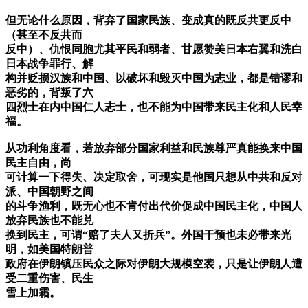
但无论什么原因，背弃了国家民族、变成真的既反共更反中
（甚至不反共而
反中）、仇恨同胞尤其平民和弱者、甘愿赞美日本右翼和洗白
日本战争罪行、解
构并贬损汉族和中国、以破坏和毁灭中国为志业，都是错谬和
恶劣的，背叛了六
四烈士在内中国仁人志士，也不能为中国带来民主化和人民幸
福。
从功利角度看，若放弃部分国家利益和民族尊严真能换来中国
民主自由，尚
可计算一下得失、决定取舍，可现实是他国只想从中共和反对
派、中国朝野之间
的斗争渔利，既无心也不肯付出代价促成中国民主化，中国人
放弃民族也不能兑
换到民主，可谓“赔了夫人又折兵”。外国干预也未必带来光
明，如美国特朗普
政府在伊朗镇压民众之际对伊朗大规模空袭，只是让伊朗人遭
受二重伤害、民生
雪上加霜。