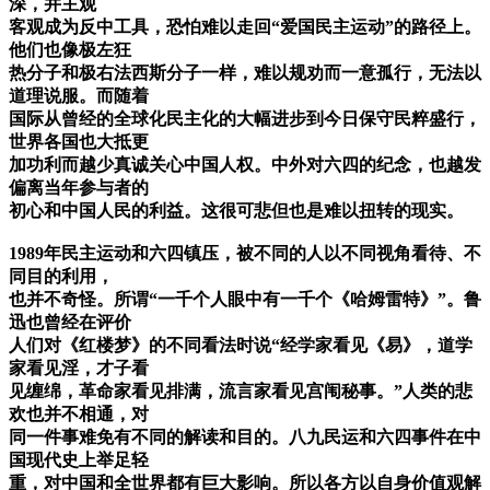
深，并主观
客观成为反中工具，恐怕难以走回“爱国民主运动”的路径上。
他们也像极左狂
热分子和极右法西斯分子一样，难以规劝而一意孤行，无法以
道理说服。而随着
国际从曾经的全球化民主化的大幅进步到今日保守民粹盛行，
世界各国也大抵更
加功利而越少真诚关心中国人权。中外对六四的纪念，也越发
偏离当年参与者的
初心和中国人民的利益。这很可悲但也是难以扭转的现实。
1989年民主运动和六四镇压，被不同的人以不同视角看待、不
同目的利用，
也并不奇怪。所谓“一千个人眼中有一千个《哈姆雷特》”。鲁
迅也曾经在评价
人们对《红楼梦》的不同看法时说“经学家看见《易》，道学
家看见淫，才子看
见缠绵，革命家看见排满，流言家看见宫闱秘事。”人类的悲
欢也并不相通，对
同一件事难免有不同的解读和目的。八九民运和六四事件在中
国现代史上举足轻
重，对中国和全世界都有巨大影响。所以各方以自身价值观解