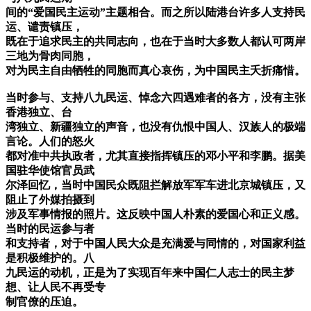
间的“爱国民主运动”主题相合。而之所以陆港台许多人支持民
运、谴责镇压，
既在于追求民主的共同志向，也在于当时大多数人都认可两岸
三地为骨肉同胞，
对为民主自由牺牲的同胞而真心哀伤，为中国民主夭折痛惜。
当时参与、支持八九民运、悼念六四遇难者的各方，没有主张
香港独立、台
湾独立、新疆独立的声音，也没有仇恨中国人、汉族人的极端
言论。人们的怒火
都对准中共执政者，尤其直接指挥镇压的邓小平和李鹏。据美
国驻华使馆官员武
尔泽回忆，当时中国民众既阻拦解放军军车进北京城镇压，又
阻止了外媒拍摄到
涉及军事情报的照片。这反映中国人朴素的爱国心和正义感。
当时的民运参与者
和支持者，对于中国人民大众是充满爱与同情的，对国家利益
是积极维护的。八
九民运的动机，正是为了实现百年来中国仁人志士的民主梦
想、让人民不再受专
制官僚的压迫。