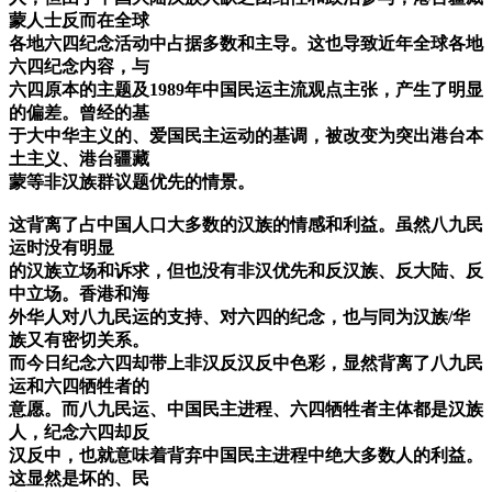
蒙人士反而在全球
各地六四纪念活动中占据多数和主导。这也导致近年全球各地
六四纪念内容，与
六四原本的主题及1989年中国民运主流观点主张，产生了明显
的偏差。曾经的基
于大中华主义的、爱国民主运动的基调，被改变为突出港台本
土主义、港台疆藏
蒙等非汉族群议题优先的情景。
这背离了占中国人口大多数的汉族的情感和利益。虽然八九民
运时没有明显
的汉族立场和诉求，但也没有非汉优先和反汉族、反大陆、反
中立场。香港和海
外华人对八九民运的支持、对六四的纪念，也与同为汉族/华
族又有密切关系。
而今日纪念六四却带上非汉反汉反中色彩，显然背离了八九民
运和六四牺牲者的
意愿。而八九民运、中国民主进程、六四牺牲者主体都是汉族
人，纪念六四却反
汉反中，也就意味着背弃中国民主进程中绝大多数人的利益。
这显然是坏的、民