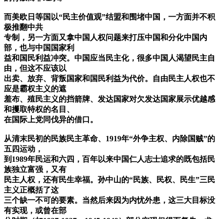
而美欧日等国以“民主价值观”结盟和围堵中国，一方面并不积
极推翻中共
专制，另一方面又拿中国人权问题来打压中国和分化中国内
部，也与中国国家利
益和国民利益冲突。中国应当民主化，很多中国人渴望民主自
由，但这不应该以
出卖、放弃、背叛国家和国民利益为代价。自由民主人权也不
应是霸权主义的遮
羞布、殖民主义的挡箭牌、发达国家对欠发达国家展示优越感
和攫取特权的名目、
在国际上党同伐异的借口。
从清末民初的民族民主革命、1919年“外争主权、内除国贼”的
五四运动，
到1989年民运和六四，百年以来中国仁人志士追求的既包括民
族独立富强，又有
民主人权，还有民生幸福。孙中山的“民族、民权、民生”三民
主义正概括了这
三个缺一不可的要素。当然后来因为内忧外患，这三大目标没
有实现，或曾在部