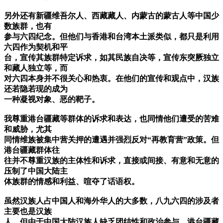
另外还有新疆维吾尔人、西藏藏人、内蒙古的蒙古人等中国少
数族群，也有
参与六四纪念。但他们与香港和台湾本土派类似，都只是利用
六四作为契机和平
台，宣传其族群特定诉求，如其民族自决等，宣传东突厥独立
和藏人独立等，而
对六四本身并不很关心和热衷。在他们的宣传和观点中，汉族
还若隐若现的成为
一种凝视对象、恶的靶子。
我尊重港台疆藏等群体的诉求和表达，也同情他们遭受的苦难
和威胁，尤其
同情维族被集中营关押的遭遇并强烈反对“再教育营”政策。但
港台疆藏群体往
往并不尊重汉族的主体性和诉求，直接或间接、有意和无意的
压制了中国大陆主
体族群的情感和利益、喧夺了话语权。
虽然汉族人占中国人和海外华人的大多数，八九六四的涉及者
主要也是汉族
人，但由于中国大陆汉族人缺乏团结性和政治参与，港台疆藏