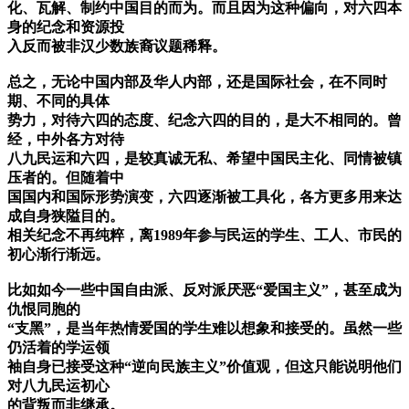
化、瓦解、制约中国目的而为。而且因为这种偏向，对六四本
身的纪念和资源投
入反而被非汉少数族裔议题稀释。
总之，无论中国内部及华人内部，还是国际社会，在不同时
期、不同的具体
势力，对待六四的态度、纪念六四的目的，是大不相同的。曾
经，中外各方对待
八九民运和六四，是较真诚无私、希望中国民主化、同情被镇
压者的。但随着中
国国内和国际形势演变，六四逐渐被工具化，各方更多用来达
成自身狭隘目的。
相关纪念不再纯粹，离1989年参与民运的学生、工人、市民的
初心渐行渐远。
比如如今一些中国自由派、反对派厌恶“爱国主义”，甚至成为
仇恨同胞的
“支黑”，是当年热情爱国的学生难以想象和接受的。虽然一些
仍活着的学运领
袖自身已接受这种“逆向民族主义”价值观，但这只能说明他们
对八九民运初心
的背叛而非继承。