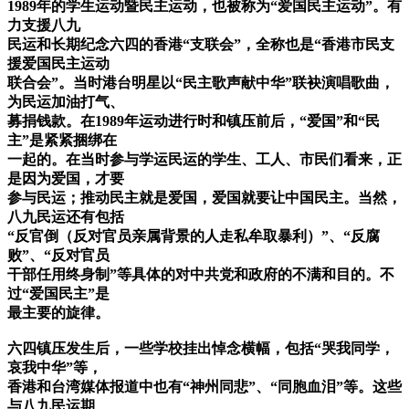
1989年的学生运动暨民主运动，也被称为“爱国民主运动”。有
力支援八九
民运和长期纪念六四的香港“支联会”，全称也是“香港市民支
援爱国民主运动
联合会”。当时港台明星以“民主歌声献中华”联袂演唱歌曲，
为民运加油打气、
募捐钱款。在1989年运动进行时和镇压前后，“爱国”和“民
主”是紧紧捆绑在
一起的。在当时参与学运民运的学生、工人、市民们看来，正
是因为爱国，才要
参与民运；推动民主就是爱国，爱国就要让中国民主。当然，
八九民运还有包括
“反官倒（反对官员亲属背景的人走私牟取暴利）”、“反腐
败”、“反对官员
干部任用终身制”等具体的对中共党和政府的不满和目的。不
过“爱国民主”是
最主要的旋律。
六四镇压发生后，一些学校挂出悼念横幅，包括“哭我同学，
哀我中华”等，
香港和台湾媒体报道中也有“神州同悲”、“同胞血泪”等。这些
与八九民运期