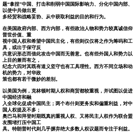
题“拿捏”中国、打击和削弱中国国际影响力、分化中国内部、
以使中共做出更
多经贸和战略妥协、从中获取利益的目的和行为。
在美国政府内部、西方内部，有些政治人物和势力较真诚信仰
普世价值、重
视中国人权和希望中国民主化，有些则仅仅将之作为筹码和工
具，或出于保守反
共意识形态而借此攻击中国而无善意。也有些外国人和势力以
上目的兼而有之，
纪念六四对其既有道义坚守也有工具理性。西方不同立场和动
机的势力，对华政
策也都有若干微妙的差别。
以美国为例，克林顿时期人权和商贸都较重视，并试图以促进
中国经济和融
入全球化促成中国民主；两个布什则更务实和偏重利益，对中
国人权提及不多；
奥巴马和拜登时期既真的重视人权、又将民主人权作为联合盟
友围堵打压中国工
具。特朗普时代则几乎摒弃绝大多数人权议题而专注于利益。