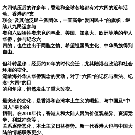
六四镇压后的许多年，香港和全球各地都有对六四的近年活
动。香港的“支
联会”及其他泛民主派团体，一直高举“爱国民主”的旗帜，继
续八九民运参与
者和六四牺牲者未竟的事业。美国、加拿大、欧洲等地的华人
华侨，参与纪念六
四的，也往往出于同胞之情、希望祖国民主化、中华民族得到
自由。
但斗转星移，经历约30年的时代变迁，尤其陆港台政治和社会
环境的变化、
流散海外华人华侨观念的变动，对于“六四”的记忆与看法、纪
念“六四”的目
的和角度，悄然发生了重大改变。
最突出的变化，是香港和台湾本土主义的崛起、与中国及“中
国人”身份的
切割。在2010年代，香港人和大陆人因为价值观差异、资源竞
争、利益冲突等，
关系逐渐恶化，本土主义日益得势。新一代香港人也与中国大
陆的情感联系更少、