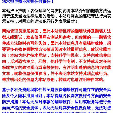
法承担也概不承担任何责任！
本站严正声明：各位翻墙的网友切勿将本站介绍的翻墙方法运
用于违反当地法律法规的活动，本站对网友的遵纪守法行为表
示支持，对网友的违法犯罪行为表示反对！
网站管理员定居美国，因此本站所推荐的翻墙软件及翻墙方法
都未经测试，发布仅供网友测试和参考，但你懂的——翻墙软
件或方法随时有可能失效，因此本站信息具有极强时效性，想
要更多有效免费翻墙方法敬请阅读本站最新信息，建议收藏本
站！
本站为纯粹技术网站，支持科学与民主，支持宗教信仰自
由，反对恐怖主义、邪教、伪科学与专制，不支持或反对任何
极端主义的政治观点或宗教信仰。有注明出处的信息均为转载
文章，转载信息仅供参考，并不表明本站支持其观点或行为。
未注明出处的信息为本站原创，转载时也请注明来自本站。
鉴于各种免费翻墙软件甚至是收费翻墙软件可能存在的安全风
险及个人隐私泄漏可能，本站提醒各位网友做好各方面的安全
防护措施！本站无法对推荐的翻墙软件、应用或服务等进行全
面而严格的安全测试，因此无法对其安全性做保证，无法对您