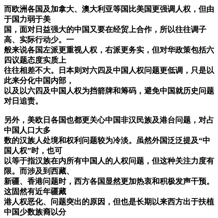
而欧洲各国及加拿大、澳大利亚等国比美国更强调人权，但由
于国力弱于美
国，面对日益强大的中国又要在经贸上合作，所以往往调子
高、实际行动少。一
般来说各国左派更重视人权，右派更务实，但对华政策包括六
四议题态度实质上
往往相差不大。日本则对六四及中国人权问题更低调，只是以
此来分化中国内部，
以及以六四及中国人权为挡箭牌和筹码，避免中国就历史问题
对日追责。
另外，美欧日各国也都更关心中国非汉民族及港台问题，对占
中国人口大多
数的汉族人处境和权利问题较为冷淡。虽然外国泛泛提及“中
国人权”时，也可
以等于指汉族在内所有中国人的人权问题，但这种关注力度有
限。而涉及到西藏、
新疆、香港问题时，西方各国显然更加热衷和积极发声干预。
这固然有近年疆藏
港人权恶化、问题突出的原因，但也是长期以来西方出于扶植
中国少数族裔以分