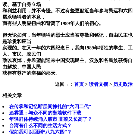
读、基于自身立场
和利益利用，并不奇怪。不过有些更贴近当年参与民运和六四
屠杀牺牲者的本意，
而有些人明显扭曲和背离了1989年人们的初心。
但无论如何，当年牺牲的烈士应当被尊敬和铭记，自由民主也
是珍贵和应当
实现的。在又一年的六四纪念日，我向1989年牺牲的学生、工
人、市民、农民们
致以哀悼，并希望能迎来中国实现民主、汉族和各民族获得自
由解放、中国人民
获得有尊严的幸福的那天。
返回→：
首页
>
读者文摘
>
历史政治
相关文章
在传承和记忆断层间挣扎的“六四二代”
迷雾通：与众不同的翻墙软件下载
年轻群体持续涌入股市 韭菜又长高了？
台湾有什么不同的生活方式？
假如我可以回到“八九六四”？