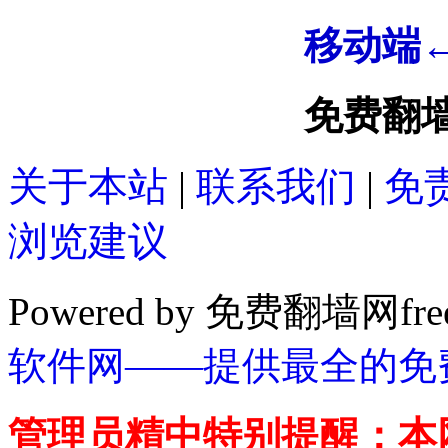
移动端
免费翻墙网
关于本站
|
联系我们
|
免
浏览建议
Powered by 免费翻墙网free
软件网——提供最全的免
管理员精中特别提醒：本