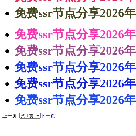
免费ssr节点分享2026年
免费ssr节点分享2026
免费ssr节点分享2026
免费ssr节点分享2026年
免费ssr节点分享2026年
免费ssr节点分享2026年
上一页
下一页