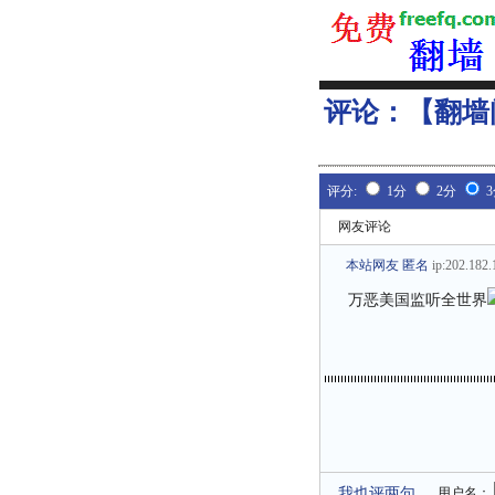
评论：
【翻墙
评分:
1分
2分
网友评论
本站网友 匿名
ip:202.182.
万恶美国监听全世界
我也评两句
用户名：