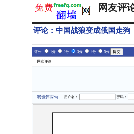
网友评
评论：
中国战狼变成俄国走狗
评分:
1分
2分
3分
4分
5分
网友评论
我也评两句
用户名：
密码：