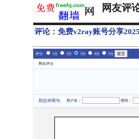
网友评
评论：
免费v2ray账号分享202
评分:
1分
2分
3分
4分
5分
网友评论
我也评两句
用户名：
密码：