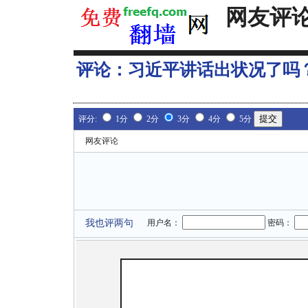
网友评
评论：
习近平讲话出状况了吗
评分:
1分
2分
3分
4分
5分
网友评论
我也评两句
用户名：
密码：