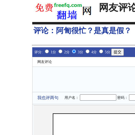
网友评
评论：
阿訇很忙？是真是假？
评分:
1分
2分
3分
4分
5分
网友评论
我也评两句
用户名：
密码：