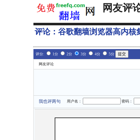
网友评
评论：
谷歌翻墙浏览器高内核
评分:
1分
2分
3分
4分
5分
网友评论
我也评两句
用户名：
密码：