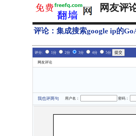
网友评
评论：
集成搜索google ip的GoA
评分:
1分
2分
3分
4分
5分
网友评论
我也评两句
用户名：
密码：